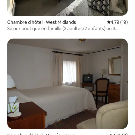
Chambre d'hôtel ⋅ West Midlands
Évaluation mo
4,79 (19)
Séjour boutique en famille (2 adultes/2 enfants) ou 3
adultes max.