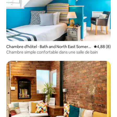
Chambre d'hôtel ⋅ Bath and North East Somers
Évaluation m
4,88 (8)
et
Chambre simple confortable dans une salle de bain