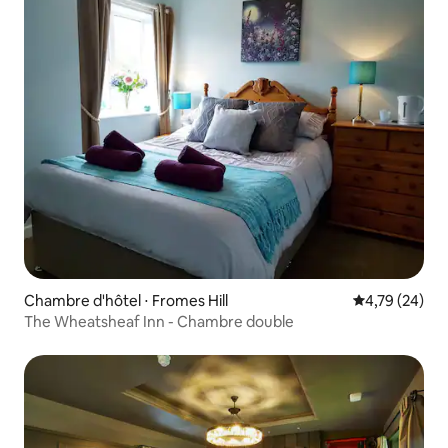
Chambre d'hôtel ⋅ Fromes Hill
Évaluation mo
4,79 (24)
The Wheatsheaf Inn - Chambre double