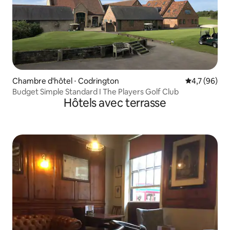
Chambre d'hôtel ⋅ Codrington
Évaluation m
4,7 (96)
Budget Simple Standard I The Players Golf Club
Hôtels avec terrasse