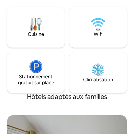
incroyables à la c
porte. Idéalement 
mariages à Kingsc
plus encore. Chambre privée avec accès
24h/24 et 7j/7. Té
Abondance de livr
Cuisine
Wifi
société. Thé et ca
Remarque : convi
voyageurs de 18 an
Stationnement
Climatisation
gratuit sur place
Hôtels adaptés aux familles