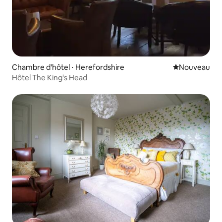
Chambre d'hôtel ⋅ Herefordshire
Nouvel hébe
Nouveau
Hôtel The King's Head