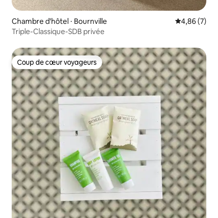
Chambre d'hôtel ⋅ Bournville
Évaluation m
4,86 (7)
Triple-Classique-SDB privée
Coup de cœur voyageurs
Coup de cœur voyageurs