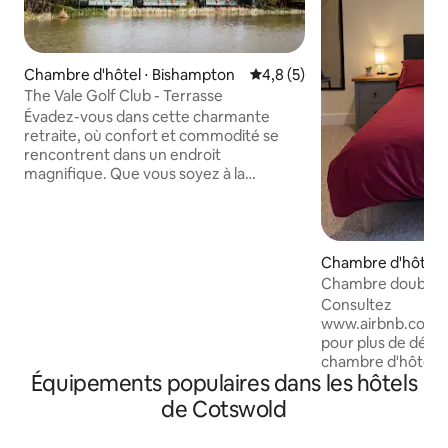
Chambre d'hôtel ⋅ Bishampton
Évaluation moyenne sur la ba
4,8 (5)
The Vale Golf Club - Terrasse
Évadez-vous dans cette charmante
retraite, où confort et commodité se
rencontrent dans un endroit
magnifique. Que vous soyez à la
recherche d'une escapade paisible, d'un
week-end rempli d'aventures ou d'un
endroit confortable pour travailler à
domicile, cet espace est conçu pour
Chambre d'hôtel ⋅
rendre votre séjour inoubliable. Profitez
Chambre double da
d'intérieurs élégants, d'équipements
Consultez
modernes et d'un emplacement de
www.airbnb.com/
choix à proximité des attractions locales.
pour plus de détai
Détendez-vous dans un logement où
chambre d'hôtes (king s
vous vous sentirez comme chez vous,
Équipements populaires dans les hôtels
récemment rénov
avec une literie confortable et des
village à Horsley
attentions bien pensées. Réservez
de Cotswold
salle de bains pri
maintenant pour ce séjour parfait !
familial des Cotswolds. Pro