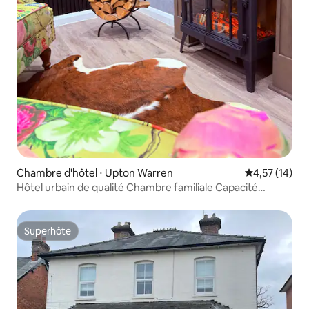
Chambre d'hôtel ⋅ Upton Warren
Évaluation mo
4,57 (14)
Hôtel urbain de qualité Chambre familiale Capacité
d'hébergement de 4 personnes
Superhôte
Superhôte