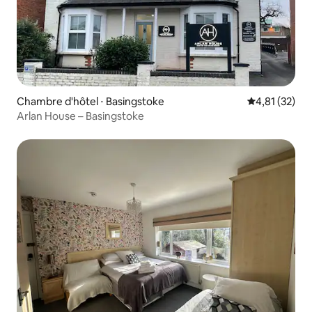
Chambre d'hôtel ⋅ Basingstoke
Évaluation mo
4,81 (32)
Arlan House – Basingstoke