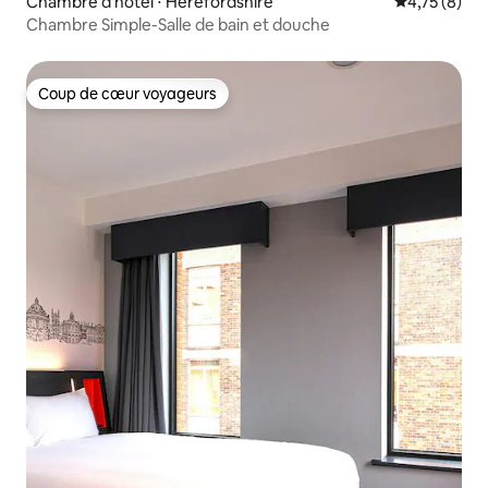
Chambre d'hôtel ⋅ Herefordshire
Évaluation m
4,75 (8)
Chambre Simple-Salle de bain et douche
Coup de cœur voyageurs
Coup de cœur voyageurs