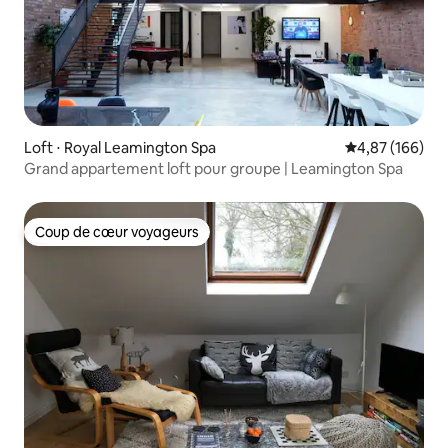
Loft ⋅ Royal Leamington Spa
Évaluation moy
4,87 (166)
Grand appartement loft pour groupe | Leamington Spa
Coup de cœur voyageurs
Coup de cœur voyageurs