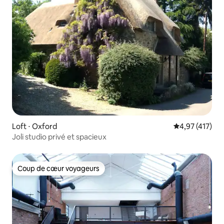
Loft ⋅ Oxford
Évaluation moy
4,97 (417)
Joli studio privé et spacieux
Coup de cœur voyageurs
Coup de cœur voyageurs