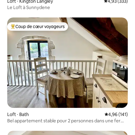
Loft ⋅ Kington Langley
Évaluation moy
4,93 (333)
Le Loft à Sunnydene
Coup de cœur voyageurs
Coups de cœur voyageurs les plus appréciés
Loft ⋅ Bath
Évaluation moy
4,96 (141)
Bel appartement stable pour 2 personnes dans une ferme
rurale idyllique