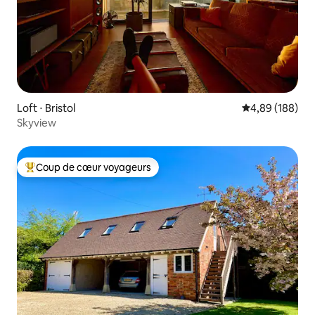
Loft ⋅ Bristol
Évaluation moy
4,89 (188)
Skyview
Coup de cœur voyageurs
Coups de cœur voyageurs les plus appréciés