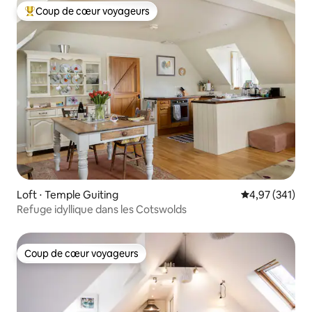
Coup de cœur voyageurs
Coups de cœur voyageurs les plus appréciés
Loft ⋅ Temple Guiting
Évaluation moy
4,97 (341)
Refuge idyllique dans les Cotswolds
Coup de cœur voyageurs
Coup de cœur voyageurs