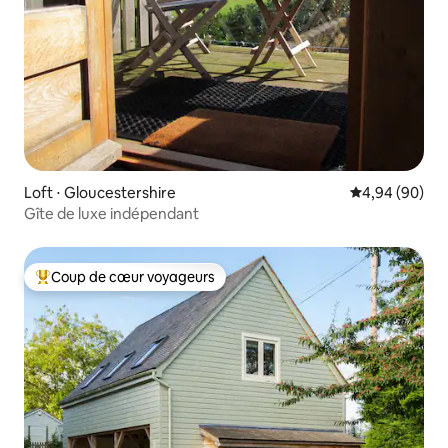
Loft ⋅ Gloucestershire
Évaluation mo
4,94 (90)
Gîte de luxe indépendant
Coup de cœur voyageurs
Coups de cœur voyageurs les plus appréciés