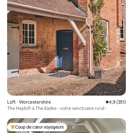
Loft ⋅ Worcestershire
Évaluation mo
4,9 (351)
The Hayloft à The Eades - votre sanctuaire rural -
Coup de cœur voyageurs
Coups de cœur voyageurs les plus appréciés