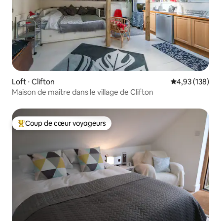
Loft ⋅ Clifton
Évaluation moy
4,93 (138)
Maison de maître dans le village de Clifton
Coup de cœur voyageurs
Coups de cœur voyageurs les plus appréciés