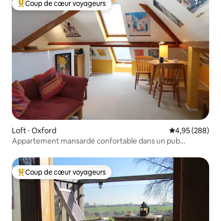
Coup de cœur voyageurs
Coups de cœur voyageurs les plus appréciés
Loft ⋅ Oxford
Évaluation moy
4,95 (288)
Appartement mansardé confortable dans un pub
converti.
Coup de cœur voyageurs
Coups de cœur voyageurs les plus appréciés