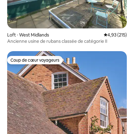
Loft ⋅ West Midlands
Évaluation moy
4,93 (215)
Ancienne usine de rubans classée de catégorie II
Coup de cœur voyageurs
Coup de cœur voyageurs