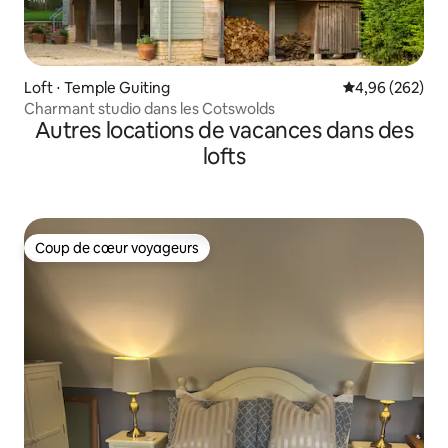
Loft ⋅ Temple Guiting
Évaluation moy
4,96 (262)
Charmant studio dans les Cotswolds
Autres locations de vacances dans des
lofts
Coup de cœur voyageurs
Coup de cœur voyageurs