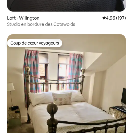
Loft ⋅ Willington
Évaluation moy
4,96 (197)
Studio en bordure des Cotswolds
Coup de cœur voyageurs
Coup de cœur voyageurs