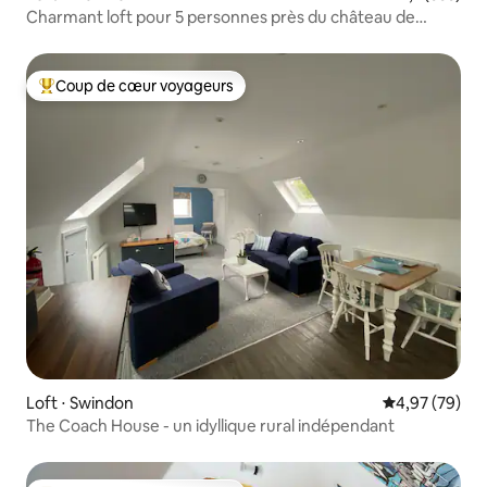
Charmant loft pour 5 personnes près du château de
Warwick
Coup de cœur voyageurs
Coups de cœur voyageurs les plus appréciés
Loft ⋅ Swindon
Évaluation mo
4,97 (79)
The Coach House - un idyllique rural indépendant