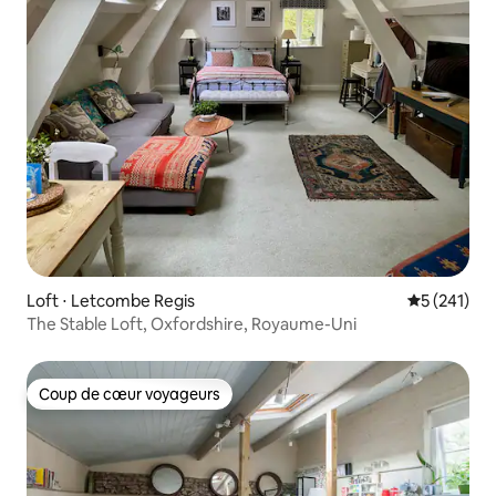
Loft ⋅ Letcombe Regis
Évaluation 
5 (241)
The Stable Loft, Oxfordshire, Royaume-Uni
Coup de cœur voyageurs
Coup de cœur voyageurs