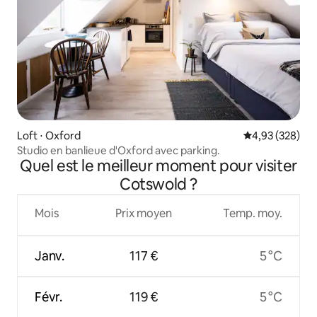
Loft ⋅ Oxford
Évaluation moy
4,93 (328)
Studio en banlieue d'Oxford avec parking.
Quel est le meilleur moment pour visiter
Cotswold ?
Mois
Prix moyen
Temp. moy.
Janv.
117 €
5 °C
Févr.
119 €
5 °C