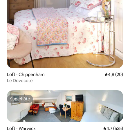
Loft ⋅ Chippenham
Évaluation m
4,8 (20)
Le Dovecote
Superhôte
Superhôte
Loft ⋅ Warwick
Évaluation mo
4,7 (535)