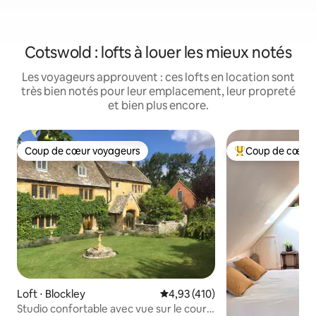
Cotswold : lofts à louer les mieux notés
Les voyageurs approuvent : ces lofts en location sont
très bien notés pour leur emplacement, leur propreté
et bien plus encore.
Coup de cœur voyageurs
Coup de cœur 
Coup de cœur voyageurs
Coups de cœur vo
Loft ⋅ Blockley
Évaluation moyenne sur la base 
4,93 (410)
Studio confortable avec vue sur le court