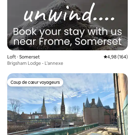
Loft ⋅ Somerset
Évaluation moy
4,98 (164)
Brigsham Lodge - L'annexe
Coup de cœur voyageurs
Coup de cœur voyageurs