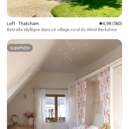
Loft ⋅ Thatcham
Évaluation moy
4,98 (180)
Retraite idyllique dans un village rural du West Berkshire
Superhôte
Superhôte