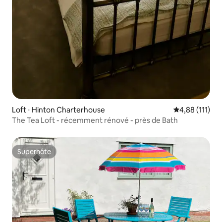
Loft ⋅ Hinton Charterhouse
Évaluation moy
4,88 (111)
The Tea Loft - récemment rénové - près de Bath
Superhôte
Superhôte