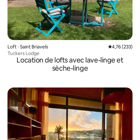
Loft ⋅ Saint Briavels
Évaluation moy
4,76 (233)
Tuckers Lodge
Location de lofts avec lave-linge et
sèche-linge