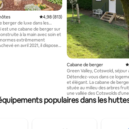
la base de 292 commentaires : 4,98 sur 5
hôtes
Évaluation moyenne sur la base de 813 commen
4,98 (813)
 berger de luxe dans les
s
i est une cabane de berger sur
onstruite à la main avec soin et
s normes extrêmement
chevé en avril 2021, il dispose
ouble et d'un canapé-lit 2 places.
oserez d'une cuisine bien
d'une salle de douche avec
Cabane de berger
É
de toilettes à compost, ainsi
Green Valley, Cotswold, séjour
oêle à bois. Il y a une vue
panier
Détendez-vous dans ce logem
 sur les collines des
et élégant. La cabane de berge
, que l'on peut admirer depuis
située au milieu des arbres frui
e orientée plein sud. Profitez de
une vallée des Cotswolds d'un
ein air, de la possibilité de
équipements populaires dans les huttes
typique. Parfait pour une esca
ur le brasero dans le jardin ou
romantique et au centre de plu
euses promenades dans la
villages les plus célèbres des C
 environnante.
Profitez de la marche, des sites
touristiques, des pubs de cam
avec de la bonne nourriture et