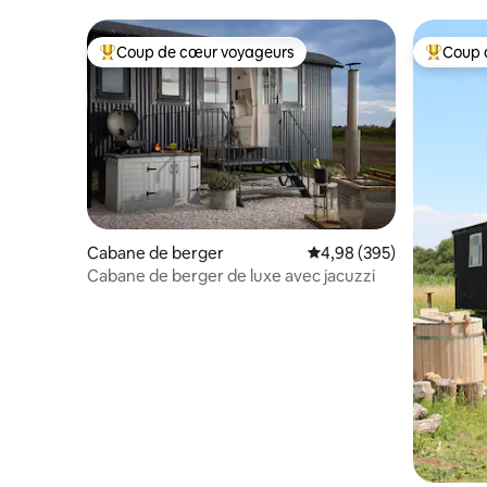
autonome avec baignoire
Cheltenh
Coup de cœur voyageurs
Coup 
Coups de cœur voyageurs les plus appréciés
Coups de
Cabane de berger
Évaluation moyenne sur 
4,98 (395)
Cabane de berger de luxe avec jacuzzi