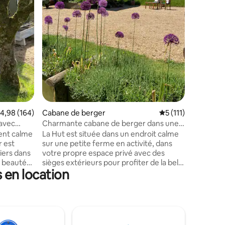
vous pouv
de march
House, pa
taires : 4,98 sur 5
et spa so
gare est 
accès fac
chevaux, 
élevés so
préalable
suppléme
valuation moyenne sur la base de 164 commentaires : 4,98 sur 5
4,98 (164)
Cabane de berger
Évaluation moyenne
5 (111)
 avec
Charmante cabane de berger dans une
ferme des Cotswolds
ent calme
La Hut est située dans un endroit calme
r est
sur une petite ferme en activité, dans
tiers dans
votre propre espace privé avec des
e beauté
sièges extérieurs pour profiter de la belle
 en location
pade
vue. Parfait pour un séjour
sieurs des
relaxant/romantique. Le village de
otswolds.
Guiting Power est à seulement 10 min à
pied le long d'un sentier ou par la route,
pagne
avec des pubs de campagne, un bureau
 des feux
de poste/café et un déli/café.