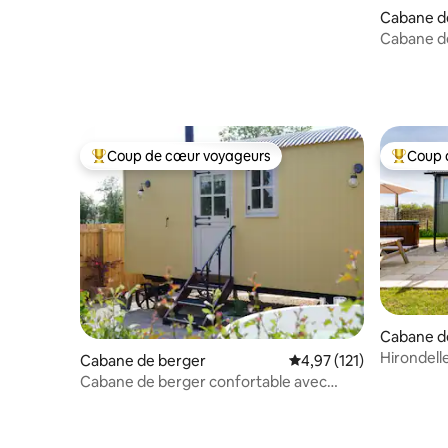
Cabane d
Cabane de
jacuzzi ch
Coup de cœur voyageurs
Coup 
Coups de cœur voyageurs les plus appréciés
Coups de
Cabane d
Hirondell
Cabane de berger
Évaluation moyenne sur
4,97 (121)
Cabane de berger confortable avec
jacuzzi chauffé au bois