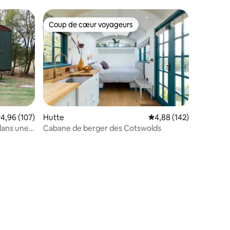
eil !
Royaume-Uni
Coup de cœur voyageurs
lus appréciés
Coup de cœur voyageurs
valuation moyenne sur la base de 107 commentaires : 4,96 sur 5
4,96 (107)
Hutte
Évaluation moyenne sur
4,88 (142)
dans une
Cabane de berger des Cotswolds