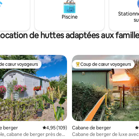
de bois. Green Valley est très
confortable, chauffée au chau
Stationn
central et extrêmement bien iso
Piscine
su
dispose de sa propre salle de ba
cuisine et d'un jardin privé avec
salon ensoleillé.
ocation de huttes adaptées aux famill
de cœur voyageurs
Coup de cœur voyageurs
 cœur voyageurs les plus appréciés
Coups de cœur voyageurs les p
la base de 380 commentaires : 4,91 sur 5
e berger
Évaluation moyenne sur la base de 109 commen
4,95 (109)
Cabane de berger
É
le, cabane de berger près de
Cabane de berger de luxe avec