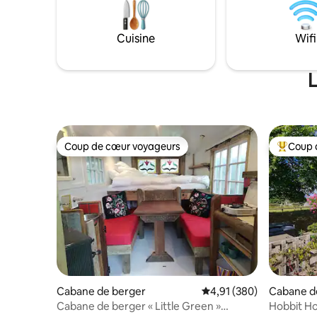
Cuisine
Wifi
L
Coup de cœur voyageurs
Coup 
Coup de cœur voyageurs
Coups de
Cabane de berger
Évaluation moyenne sur 
4,91 (380)
Cabane d
Cabane de berger « Little Green »
Hobbit Ho