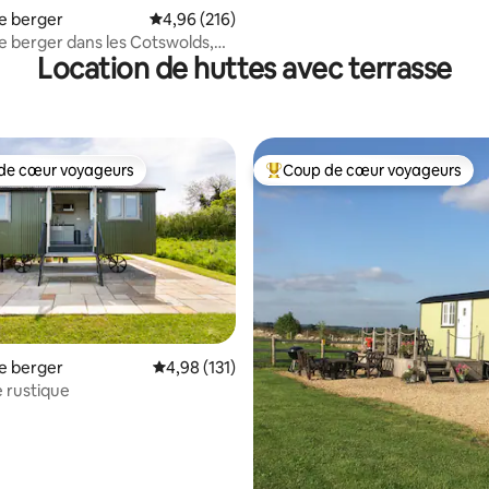
e berger
Évaluation moyenne sur la base de 216 commen
4,96 (216)
 berger dans les Cotswolds,
Location de huttes avec terrasse
auffé au bois
de cœur voyageurs
Coup de cœur voyageurs
 cœur voyageurs les plus appréciés
Coups de cœur voyageurs les p
e berger
Évaluation moyenne sur la base de 131 comme
4,98 (131)
e rustique
 la base de 121 commentaires : 4,97 sur 5