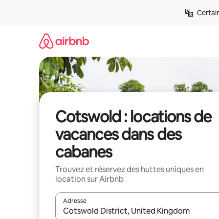
Aller
Certai
directement
au
contenu
Cotswold : locations de
vacances dans des
cabanes
Trouvez et réservez des huttes uniques en
location sur Airbnb
Adresse
Lorsque les résultats s'affichent, utilisez les flèc