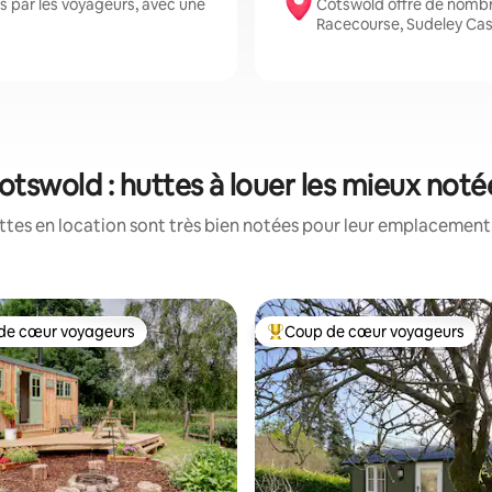
 par les voyageurs, avec une
Cotswold offre de nomb
Racecourse, Sudeley Cas
otswold : huttes à louer les mieux noté
tes en location sont très bien notées pour leur emplacement,
de cœur voyageurs
Coup de cœur voyageurs
 cœur voyageurs les plus appréciés
Coups de cœur voyageurs les p