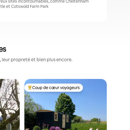
reux sites incontournables, comme Cheltenham
tle et Cotswold Farm Park
es
 leur propreté et bien plus encore.
Cabane d
Coup de cœur voyageurs
Coup
lus appréciés
Coups de cœur voyageurs les plus appréciés
Coups d
Cabane d
conforta
La cabane
située da
paddock 
campagne. Lièvres, milans 
hirondell
que quel