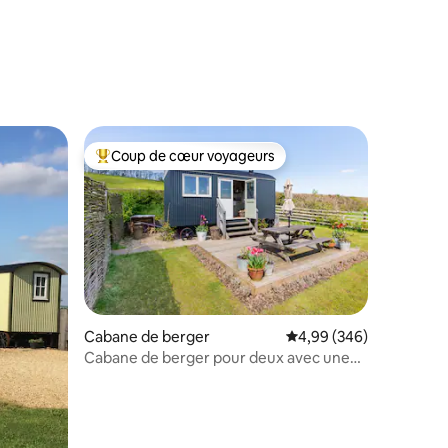
taires : 4,96 sur 5
Coup de cœur voyageurs
lus appréciés
Coups de cœur voyageurs les plus appréciés
ntaires : 4,98 sur 5
Cabane de berger
Évaluation moyenne sur
4,99 (346)
Cabane de berger pour deux avec une
vue magnifique.