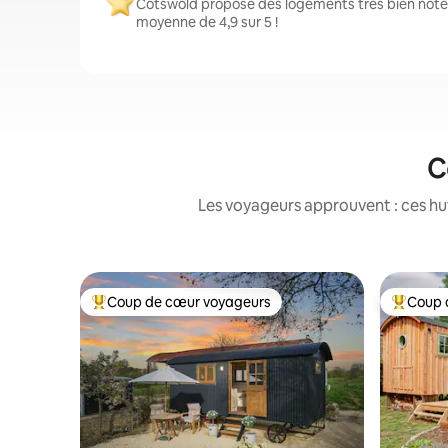
Cotswold propose des logements très bien notés
moyenne de 4,9 sur 5 !
C
Les voyageurs approuvent : ces hut
Coup de cœur voyageurs
Coup 
Coups de cœur voyageurs les plus appréciés
Coups de