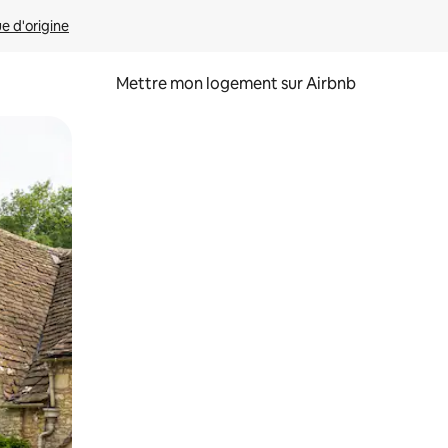
ue d'origine
Mettre mon logement sur Airbnb
sant glisser.