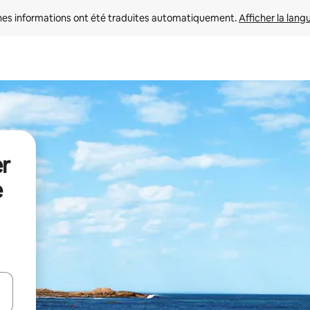
nes informations ont été traduites automatiquement. 
Afficher la lang
r
e
hes vers le haut et vers le bas pour les parcourir ou en appuyant et en fai