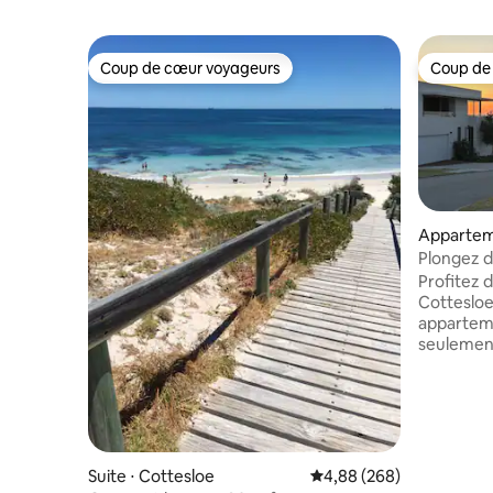
Coup de cœur voyageurs
Coup de
Coup de cœur voyageurs
Coup de
Appartem
Plongez d
de mer
Profitez 
Cottesloe
appartem
seulement
Cottesloe.
4 personne
lits simple
les famill
séjours p
comprenn
Suite ⋅ Cottesloe
Évaluation moyenne sur 
4,88 (268)
équipée, 