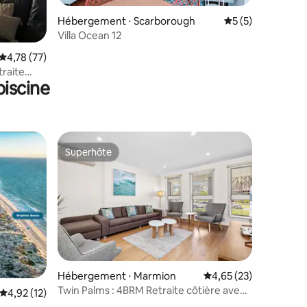
mmentaires : 5 sur 5
Hébergement ⋅ Scarborough
Évaluation moyenn
5 (5)
Villa Ocean 12
Évaluation moyenne sur la base de 77 commentaires : 4,78 sur 5
4,78 (77)
iscine
Superhôte
Superhôte
mmentaires : 5 sur 5
Hébergement ⋅ Marmion
Évaluation moyenne su
4,65 (23)
Twin Palms : 4BRM Retraite côtière avec
Évaluation moyenne sur la base de 12 commentaires : 4,92 sur 5
4,92 (12)
piscine et barbecue.