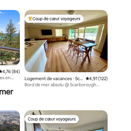
Coup de cœur voyageurs
Coups de cœur voyageurs les plus appréciés
Évaluation moyenne sur la base de 84 commentaires : 4,76 sur 5
4,76 (84)
es en
ntaires : 4,97 sur 5
Logement de vacances ⋅ Sca
Évaluation moyenne sur
4,91 (122)
rborough
Bord de mer absolu @ Scarborough
 mer
Beach.
Coup de cœur voyageurs
Coup de cœur voyageurs