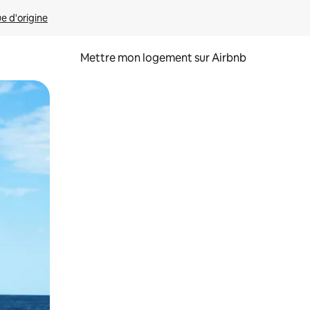
ue d'origine
Mettre mon logement sur Airbnb
sant glisser.