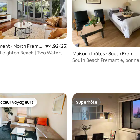
ent ⋅ North Frema
Évaluation moyenne sur la base de 25 comme
4,92 (25)
 Leighton Beach | Two Waters
Maison d'hôtes ⋅ South Freman
 chambres
tle
South Beach Fremantle, bonne
nourriture et café
r la base de 17 commentaires : 4,71 sur 5
 cœur voyageurs
Superhôte
 cœur voyageurs
Superhôte