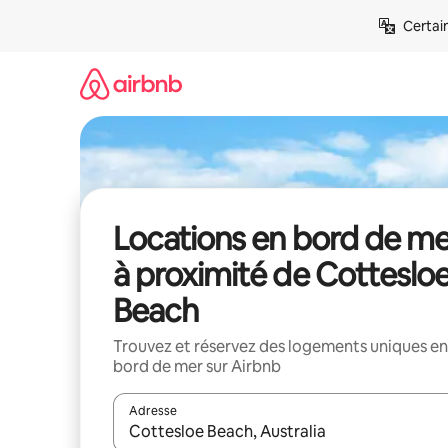
Aller
Certai
directement
au
contenu
Locations en bord de me
à proximité de Cotteslo
Beach
Trouvez et réservez des logements uniques en
bord de mer sur Airbnb
Adresse
Lorsque les résultats s'affichent, utilisez les flèc