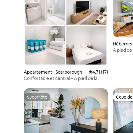
Hébergem
ntle
À pied de
House | 3
Appartement ⋅ Scarborough
Évaluation moyenne su
4,71 (17)
Confortable et central – À pied de la
plage, parking gratuit, Wi-Fi
Superhôte
Coup de
Superhôte
Coup de