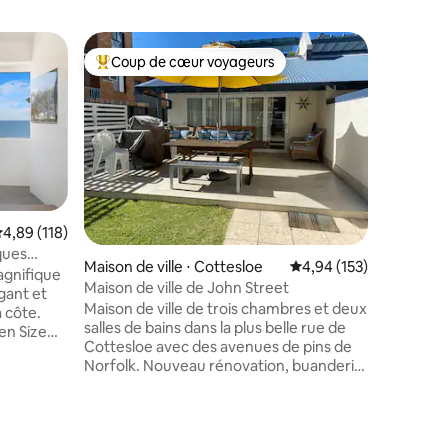
Appartem
Coup de cœur voyageurs
Coup de
Coups de cœur voyageurs les plus appréciés
Coup de
Cotteslo
HAUT DE
Offrez-v
appartemen
COTT est
aéré situ
les vues 
incroyab
appartem
ntaires : 4,91 sur 5
le confor
valuation moyenne sur la base de 118 commentaires : 4,89 sur 5
4,89 (118)
caractér
ques
Maison de ville ⋅ Cottesloe
Évaluation moyenne sur
4,94 (153)
charme, m
agnifique
meilleurs
Maison de ville de John Street
gant et
possibili
Maison de ville de trois chambres et deux
 côte.
Cottesloe e
salles de bains dans la plus belle rue de
en Size
soit pour 
Cottesloe avec des avenues de pins de
 haut de
vraiment
Norfolk. Nouveau rénovation, buanderie,
tion
installer
plans de travail en marbre et nous
èrement
venons d'installer une toute nouvelle
ateur, un
télévision connectée LG de 65 pouces
az et un
avec Magic Mouse pour Netflix, Stan, etc.
'une