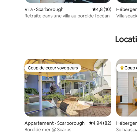
Villa ⋅ Scarborough
Évaluation moyenne s
4,8 (10)
Hébergem
Retraite dans une villa au bord de l'océan
Villa spa
chambre 
Locat
Coup de cœur voyageurs
Coup 
Coup de cœur voyageurs
Coups de
Appartement ⋅ Scarborough
Évaluation moyenne sur
4,94 (82)
Hébergem
Bord de mer @ Scarbs
Solhaus pa