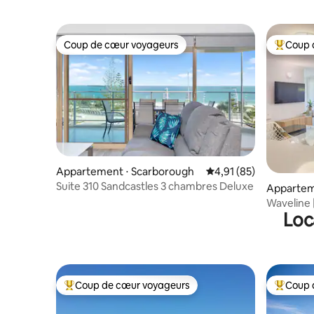
Coup de cœur voyageurs
Coup 
Coup de cœur voyageurs
Coups de
Appartement ⋅ Scarborough
Évaluation moyenne su
4,91 (85)
Suite 310 Sandcastles 3 chambres Deluxe
Appartem
Waveline |
Loc
piscine +
Coup de cœur voyageurs
Coup 
Coups de cœur voyageurs les plus appréciés
Coups de