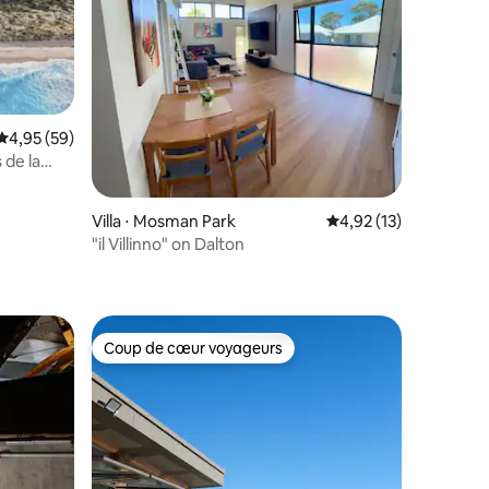
Évaluation moyenne sur la base de 59 commentaires : 4,95 sur 5
4,95 (59)
mmentaires : 5 sur 5
 de la
Villa ⋅ Mosman Park
Évaluation moyenne su
4,92 (13)
"il Villinno" on Dalton
Coup de cœur voyageurs
Coup de cœur voyageurs