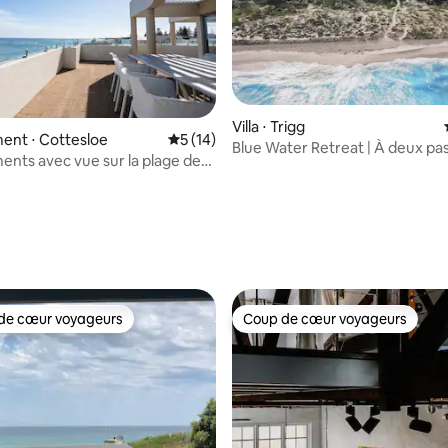
Villa ⋅ Trigg
ent ⋅ Cottesloe
Évaluation moyenne sur la base de 14 co
5 (14)
Blue Water Retreat | À deux pas
nts avec vue sur la plage de
plage
 #16
sur la base de 20 commentaires : 5 sur 5
de cœur voyageurs
Coup de cœur voyageurs
 cœur voyageurs les plus appréciés
Coup de cœur voyageurs