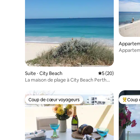
Appartem
Apparteme
Cottesloe
Suite ⋅ City Beach
Évaluation moyenne 
5 (20)
La maison de plage à City Beach Perth
Australie occidentale
Coup de cœur voyageurs
Coup 
Coup de cœur voyageurs
Coups de