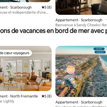
ur la base de 10 commentaires : 4,8 sur 5
ent ⋅ Scarborough
Évaluation moyenne sur la base de 8 co
5 (8)
cieuse et indépendante d'une
- Scarb Beach
Appartement ⋅ Scarborough
Bienvenue à Sandy Cheeks ! Retraite
ions de vacances en bord de mer avec p
avec vue sur l'océan
de cœur voyageurs
 cœur voyageurs les plus appréciés
 la base de 82 commentaires : 4,94 sur 5
ent ⋅ North Fremantle
Évaluation moyenne sur la base de 8 co
5 (8)
r Lightly
Appartement ⋅ Scarborough