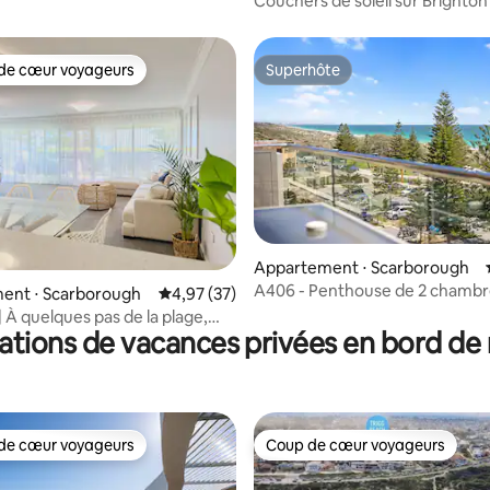
Couchers de soleil sur Brighton
de cœur voyageurs
Superhôte
 cœur voyageurs les plus appréciés
Superhôte
r la base de 85 commentaires : 4,91 sur 5
Appartement ⋅ Scarborough
A406 - Penthouse de 2 chambr
ent ⋅ Scarborough
Évaluation moyenne sur la base de 37 comme
4,97 (37)
bord de mer
 À quelques pas de la plage,
ations de vacances privées en bord de
 sauna
de cœur voyageurs
Coup de cœur voyageurs
 cœur voyageurs les plus appréciés
Coup de cœur voyageurs