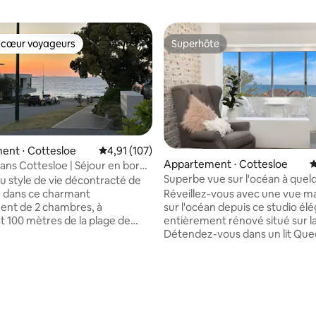
 cœur voyageurs
Superhôte
 cœur voyageurs
Superhôte
ent ⋅ Cottesloe
Évaluation moyenne sur la base de 107 comme
4,91 (107)
Appartement ⋅ Cottesloe
É
ans Cottesloe | Séjour en bord
Superbe vue sur l'océan à quel
du style de vie décontracté de
secondes de la plage
 dans ce charmant
Réveillez-vous avec une vue m
ent de 2 chambres, à
sur l'océan depuis ce studio élé
 100 mètres de la plage de
entièrement rénové situé sur la
 Pouvant accueillir jusqu'à
Détendez-vous dans un lit Que
s avec un lit king size et deux
confortable avec du linge de lit
s, il est idéal pour les couples,
gamme, profitez de la climatisa
es, les voyageurs d'affaires et les
réversible, d'une cuisine enti
rolongés. Les équipements
équipée avec un grand réfrigér
ent une cuisine entièrement
four, une plaque de cuisson à g
la base de 268 commentaires : 4,88 sur 5
une machine à café, un lave-
four à micro-ondes, ainsi que d