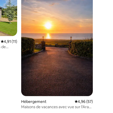
Évaluation moyenne sur la base de 11 commentaires : 4,91 sur 5
4,91 (11)
mmentaires : 5 sur 5
n de
Hébergement
Évaluation moyenne su
4,96 (57)
Maisons de vacances avec vue sur l'Aran
- La maison de pierre de l'Atlantique