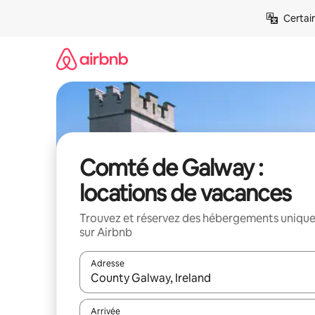
Aller
Certai
directement
au
contenu
Comté de Galway :
locations de vacances
Trouvez et réservez des hébergements uniqu
sur Airbnb
Adresse
Lorsque les résultats s'affichent, utilisez les flèc
Arrivée