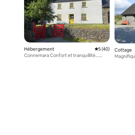
Hébergement
Évaluation moyenne
5 (40)
Cottage
Connemara Confort et tranquillité…
Magnifiqu
Sauna et lits king size
la rivière