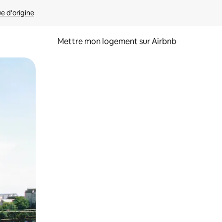
ue d'origine
Mettre mon logement sur Airbnb
sant glisser.