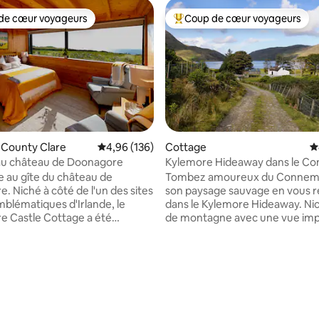
de cœur voyageurs
Coup de cœur voyageurs
 cœur voyageurs les plus appréciés
Coups de cœur voyageurs les p
 County Clare
Évaluation moyenne sur la base de 136 commen
4,96 (136)
Cottage
É
au château de Doonagore
Kylemore Hideaway dans le C
la base de 472 commentaires : 4,99 sur 5
 au gîte du château de
Tombez amoureux du Connema
. Niché à côté de l'un des sites
son paysage sauvage en vous 
mblématiques d'Irlande, le
dans le Kylemore Hideaway. Nic
 Castle Cottage a été
de montagne avec une vue im
ment rénové par les
sur le lac, la montagne et la rivi
res du château, alliant des
tous les côtés, vous aurez l'imp
authentiques vieux de 300 ans
d'être dans un endroit spécial. 
ipements modernes, afin
cascade à l'extérieur, promene
aux voyageurs une expérience de
long du lac ou à flanc de monta
nique. Le village de Doolin,
Détendez-vous dans le confort
our sa musique et ses délices
de tourbe dans le poêle. Si vou