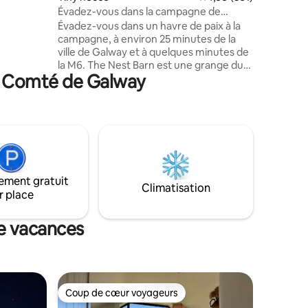
ndroit
Évadez-vous dans la campagne de
avez
Galway, près d'Athenry
Évadez-vous dans un havre de paix à la
campagne, à environ 25 minutes de la
ture et
ville de Galway et à quelques minutes de
la M6. The Nest Barn est une grange du
 à Comté de Galway
19e siècle magnifiquement restaurée qui
offre le meilleur des deux mondes : un
accès rapide à la ville animée de Galway
le jour, et un havre de paix rural la nuit.
Boîte de petit-déjeuner livrée à votre
porte le matin. Profitez d'une
promenade dans notre ferme biologique
C'est le point de départ idéal pour
ement gratuit
explorer la Wild Atlantic Way, le
Climatisation
r place
Connemara et les falaises de Moher sans
la circulation urbaine.
de vacances
Coup de cœur voyageurs
Coup de cœur voyageurs