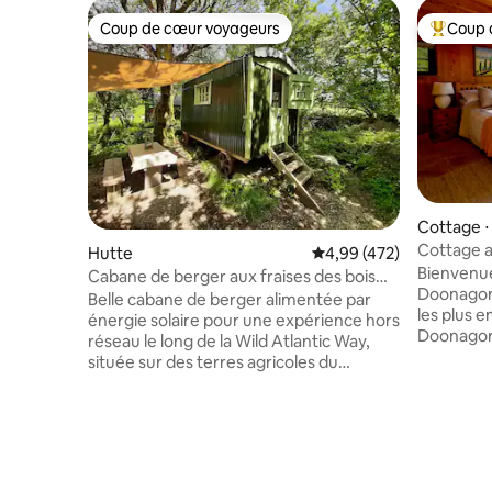
Coup de cœur voyageurs
Coup 
Coup de cœur voyageurs
Coups de
Cottage ⋅
Cottage 
Hutte
Évaluation moyenne sur 
4,99 (472)
Bienvenue
Cabane de berger aux fraises des bois
Doonagore
avec jacuzzi
Belle cabane de berger alimentée par
les plus e
énergie solaire pour une expérience hors
Doonagore
réseau le long de la Wild Atlantic Way,
soigneuse
située sur des terres agricoles du
propriétai
Connemara, à 20 minutes de la ville de
éléments 
Galway et à 10 minutes d'Oughterard et
à des équ
du Lough Corrib. Capacité d'accueil de
d'offrir 
3 personnes avec un lit double et un lit
vacances u
simple. Kitchenette avec eau courante
célèbre p
et plaque de cuisson au gaz, foyer