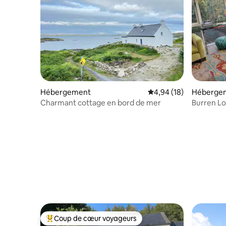
Hébergement
Évaluation moyenne su
4,94 (18)
Héberge
Charmant cottage en bord de mer
Burren L
Coup de cœur voyageurs
Coups de cœur voyageurs les plus appréciés