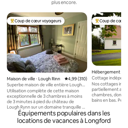
plus encore.
Coup de cœur voyageurs
Coup de cœur 
Coups de cœur voyageurs les plus appréciés
Coups de cœur vo
Hébergement ⋅ Al
Cottage indépend
Maison de ville ⋅ Lough Rinn
Évaluation moyenne sur la base 
4,99 (310)
Blue Sky
Nos cottages indé
Superbe maison de ville entière Lough
partiellement acce
Rynn Castle Estate
Utilisation complète de cette maison
chambres, dont un
exceptionnelle de 3 chambres à moins
bains en bas. Peut 
de 3 minutes à pied du château de
7 personnes, plus 
Lough Rynn sur un domaine tranquille de
en option. Entou
Équipements populaires dans les
300 acres. La maison est entièrement
sereine et de la na
équipée et comprend une cuisine
locations de vacances à Longford
l'emplacement idé
moderne, 2 chambres doubles et une
en famille et entre