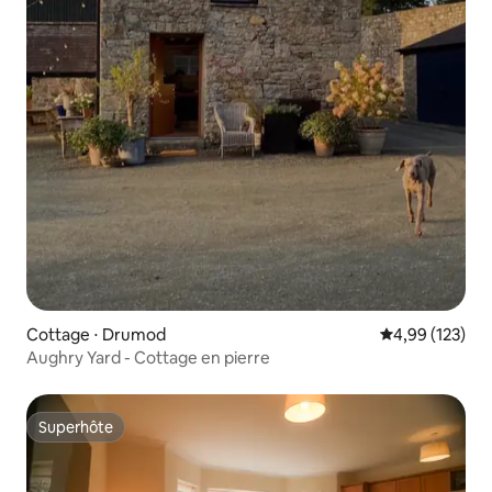
Cottage ⋅ Drumod
Évaluation moy
4,99 (123)
Aughry Yard - Cottage en pierre
Superhôte
Superhôte