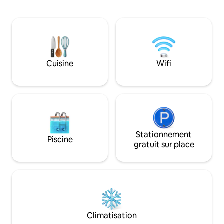
simple, une salle de bain familiale, une
entièrement équip
salle de bain attenante à la suite
compris la cuisine,
parentale et des toilettes en bas. Haut
cuisine et de blan
débit par fibre optique, télévision
salon avec plafond
connectée et tout le confort moderne
petit déjeuner ave
attendu. La ville de Mohill est à 3,5 km et
linge de lit et les 
offre tous les services locaux. La ville de
Cuisine
Wifi
Séjour de 2 nuits
Sligo est à une heure de route, Carrick-
on-Shannon est à 20 km, l'aéroport de
Knock est à 78 km et l'aéroport de
Dublin est à 136 km.
Stationnement
Piscine
gratuit sur place
Climatisation