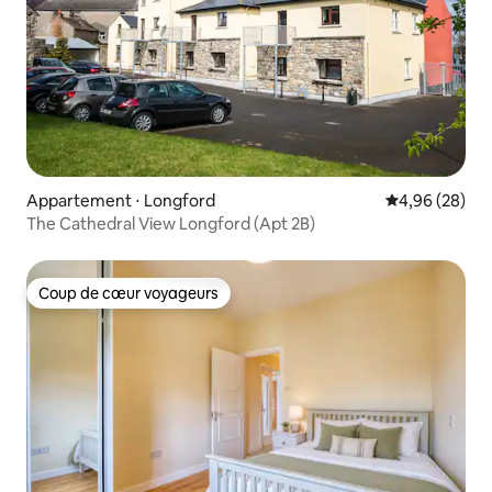
Appartement ⋅ Longford
Évaluation mo
4,96 (28)
The Cathedral View Longford (Apt 2B)
Coup de cœur voyageurs
Coup de cœur voyageurs