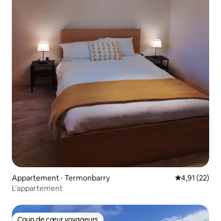
Appartement ⋅ Termonbarry
Évaluation mo
4,91 (22)
L'appartement
Coup de cœur voyageurs