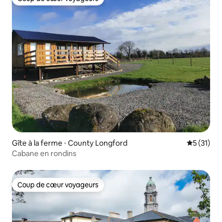
Coup de cœur voyageurs
Gîte à la ferme ⋅ County Longford
Évaluation
5 (31)
Cabane en rondins
Coup de cœur voyageurs
Coup de cœur voyageurs