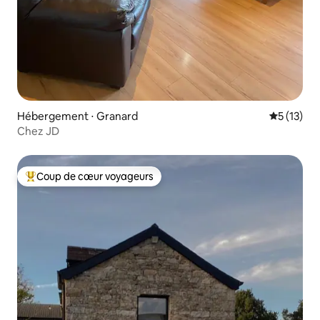
Hébergement ⋅ Granard
Évaluation
5 (13)
Chez JD
Coup de cœur voyageurs
Coups de cœur voyageurs les plus appréciés