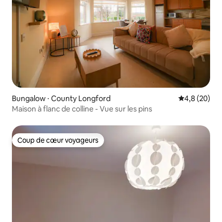
Bungalow ⋅ County Longford
Évaluation m
4,8 (20)
Maison à flanc de colline - Vue sur les pins
Coup de cœur voyageurs
Coup de cœur voyageurs