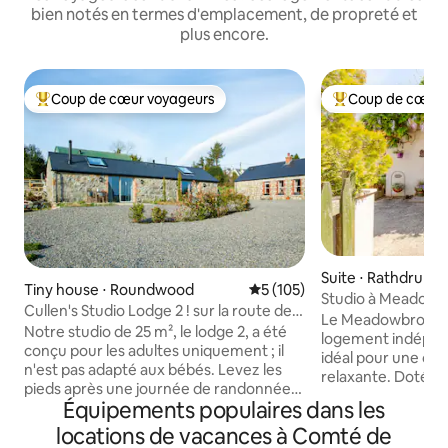
bien notés en termes d'emplacement, de propreté et
plus encore.
Coup de cœur voyageurs
Coup de cœur 
Coups de cœur voyageurs les plus appréciés
Coups de cœur vo
Suite ⋅ Rathdrum
Tiny house ⋅ Roundwood
Évaluation moyenne sur la ba
5 (105)
Studio à Meadowbr
Cullen's Studio Lodge 2 ! sur la route de
déjeuner
Le Meadowbrook S
Wicklow Way
Notre studio de 25 m², le lodge 2, a été
logement indépend
conçu pour les adultes uniquement ; il
idéal pour une co
n'est pas adapté aux bébés. Levez les
relaxante. Doté de sa propre entrée
pieds après une journée de randonnée
privée, il offre con
Équipements populaires dans les
dans les montagnes. Installez-vous
comprend notamme
devant notre poêle à bois et profitez de
locations de vacances à Comté de
confortable avec du
la kitchenette avec une plaque de