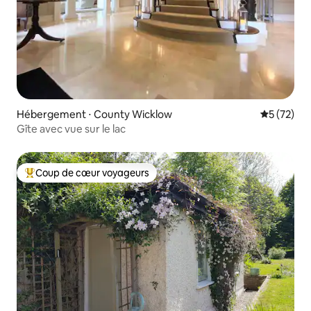
Hébergement ⋅ County Wicklow
Évaluation
5 (72)
Gîte avec vue sur le lac
Coup de cœur voyageurs
Coups de cœur voyageurs les plus appréciés