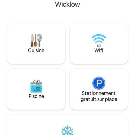
une excellente co
Wicklow
cuisson à gaz à 2 anneaux, un
télévision connec
réfrigérateur à vin, un lave-vaisselle et
kitchenette. Vous pourrez profiter d'un
un four à micro-ondes, tout ce dont
petit-déjeuner con
vous aurez besoin pour préparer une
service, tandis qu'
collation. Le gîte dispose d'un
cuisine extérieur
wc/douche séparé avec des portes
et four à pizza off
vitrées givrées. Parfait pour les couples
prendre vos repas 
qui mangent à l'extérieur. Non adapté
après une journée 
Cuisine
Wifi
pour cuisiner de grands repas, consultez
forêts, les vallées e
le gîte 1 si vous aimez manger à
environs.
l'intérieur !
Stationnement
Piscine
gratuit sur place