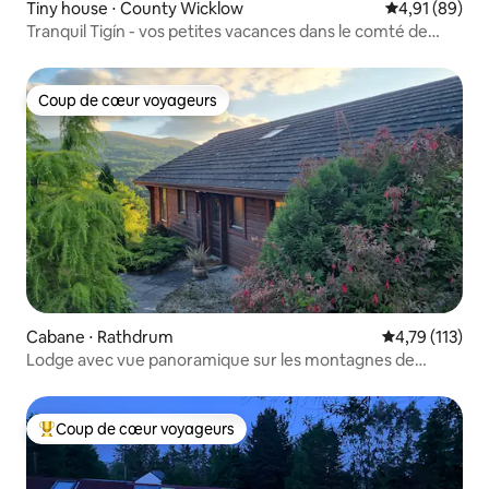
Tiny house ⋅ County Wicklow
Évaluation mo
4,91 (89)
Tranquil Tigín - vos petites vacances dans le comté de
Wicklow
Coup de cœur voyageurs
Coup de cœur voyageurs
Cabane ⋅ Rathdrum
Évaluation moy
4,79 (113)
Lodge avec vue panoramique sur les montagnes de
Wicklow
Coup de cœur voyageurs
Coups de cœur voyageurs les plus appréciés