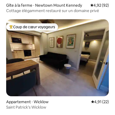
Gîte à la ferme ⋅ Newtown Mount Kennedy
Évaluation mo
4,92 (92)
Cottage élégamment restauré sur un domaine privé
Coup de cœur voyageurs
Coups de cœur voyageurs les plus appréciés
Appartement ⋅ Wicklow
Évaluation mo
4,91 (22)
Saint Patrick's Wicklow