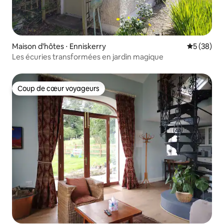
Maison d'hôtes ⋅ Enniskerry
Évaluation
5 (38)
Les écuries transformées en jardin magique
Coup de cœur voyageurs
Coup de cœur voyageurs