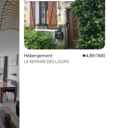
ntaires : 4,9 sur 5
Hébergement
Évaluation moyenne sur
4,89 (168)
LE REPAIRE DES LOUPS