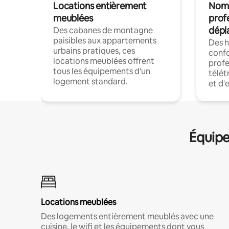
Locations entièrement
Noma
meublées
prof
dépl
Des cabanes de montagne
paisibles aux appartements
Des 
urbains pratiques, ces
confo
locations meublées offrent
profe
tous les équipements d'un
télét
logement standard.
et d'
Équipe
Locations meublées
Des logements entièrement meublés avec une
cuisine, le wifi et les équipements dont vous