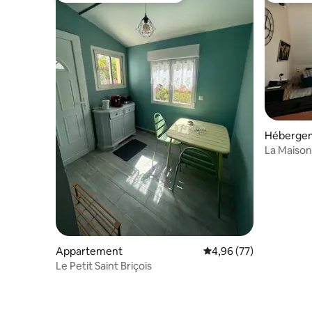
Héberge
La Maison
Appartement
Évaluation moyenne sur
4,96 (77)
Le Petit Saint Briçois