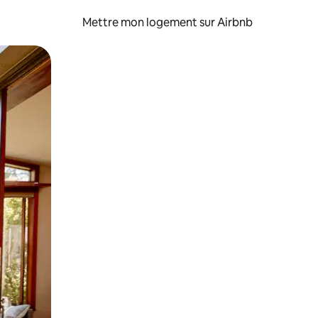
Mettre mon logement sur Airbnb
sant glisser.