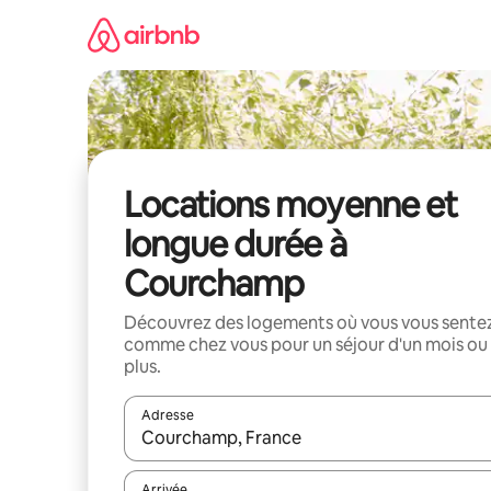
Aller
directement
au
contenu
Locations moyenne et
longue durée à
Courchamp
Découvrez des logements où vous vous sente
comme chez vous pour un séjour d'un mois ou
plus.
Adresse
Lorsque les résultats s'affichent, utilisez les flèc
Arrivée