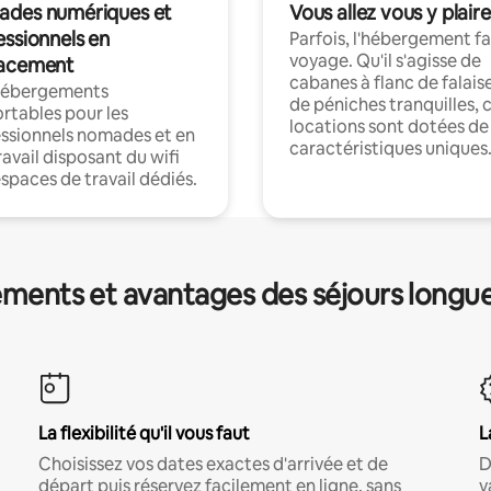
des numériques et
Vous allez vous y plaire
essionnels en
Parfois, l'hébergement fai
voyage. Qu'il s'agisse de
acement
cabanes à flanc de falais
hébergements
de péniches tranquilles, 
rtables pour les
locations sont dotées de
ssionnels nomades et en
caractéristiques uniques
ravail disposant du wifi
espaces de travail dédiés.
ments et avantages des séjours longu
La flexibilité qu'il vous faut
L
Choisissez vos dates exactes d'arrivée et de
D
départ puis réservez facilement en ligne, sans
v