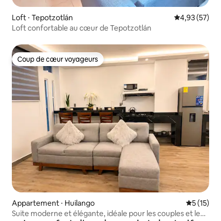
Loft ⋅ Tepotzotlán
Évaluation mo
4,93 (57)
Loft confortable au cœur de Tepotzotlán
Coup de cœur voyageurs
Coup de cœur voyageurs
Appartement ⋅ Huilango
Évaluation
5 (15)
Suite moderne et élégante, idéale pour les couples et le