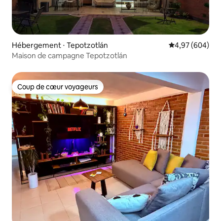
Hébergement ⋅ Tepotzotlán
Évaluation moy
4,97 (604)
Maison de campagne Tepotzotlán
Coup de cœur voyageurs
Coup de cœur voyageurs