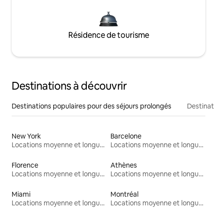
Résidence de tourisme
Destinations à découvrir
Destinations populaires pour des séjours prolongés
Destinati
New York
Barcelone
Locations moyenne et longue durée
Locations moyenne et longue durée
Florence
Athènes
Locations moyenne et longue durée
Locations moyenne et longue durée
Miami
Montréal
Locations moyenne et longue durée
Locations moyenne et longue durée