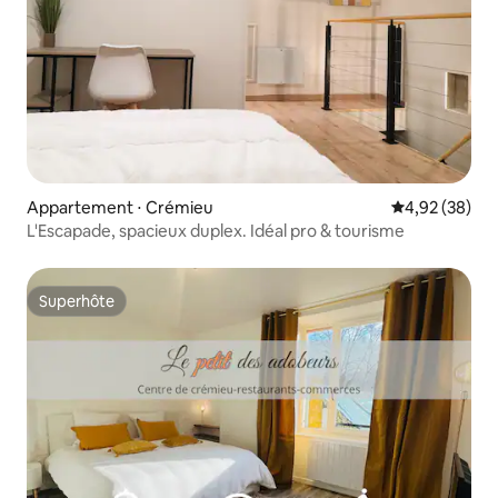
Appartement ⋅ Crémieu
Évaluation mo
4,92 (38)
L'Escapade, spacieux duplex. Idéal pro & tourisme
Superhôte
Superhôte