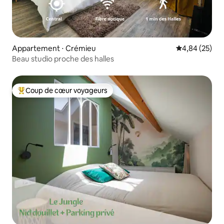
Appartement ⋅ Crémieu
Évaluation mo
4,84 (25)
Beau studio proche des halles
Coup de cœur voyageurs
Coups de cœur voyageurs les plus appréciés