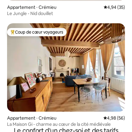
Appartement ⋅ Crémieu
Évaluation mo
4,94 (35)
Le Jungle - Nid douillet
Coup de cœur voyageurs
Coups de cœur voyageurs les plus appréciés
Appartement ⋅ Crémieu
Évaluation mo
4,98 (56)
La Maison Gi - charme au cœur de la cité médiévale
Le confort d'un chez-soi et des tarifs