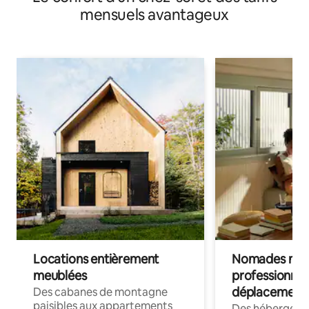
mensuels avantageux
Locations entièrement
Nomades num
meublées
professionnel
déplacement
Des cabanes de montagne
paisibles aux appartements
Des hébergem