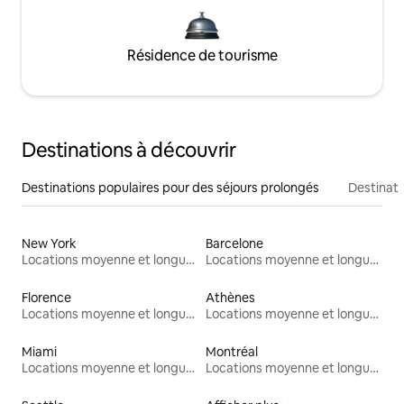
Résidence de tourisme
Destinations à découvrir
Destinations populaires pour des séjours prolongés
Destinati
New York
Barcelone
Locations moyenne et longue durée
Locations moyenne et longue durée
Florence
Athènes
Locations moyenne et longue durée
Locations moyenne et longue durée
Miami
Montréal
Locations moyenne et longue durée
Locations moyenne et longue durée