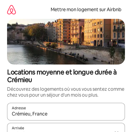
Aller
directement
Mettre mon logement sur Airbnb
au
contenu
Locations moyenne et longue durée à
Crémieu
Découvrez des logements où vous vous sentez comme
chez vous pour un séjour d'un mois ou plus.
Adresse
Lorsque les résultats s'affichent, utilisez les flèches vers le hau
Arrivée