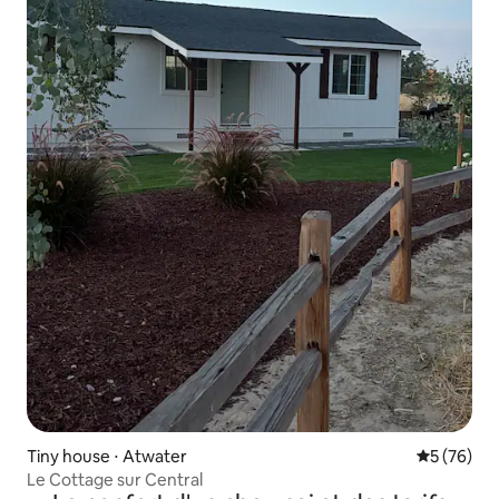
Tiny house ⋅ Atwater
Évaluation
5 (76)
Le Cottage sur Central