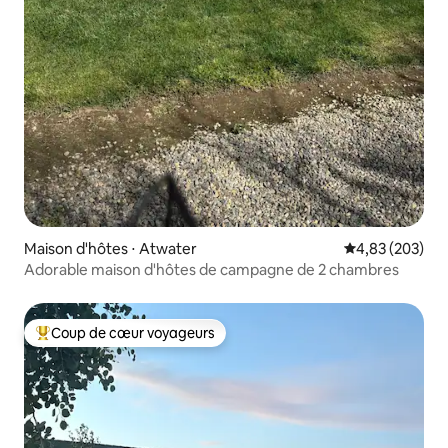
Maison d'hôtes ⋅ Atwater
Évaluation moy
4,83 (203)
Adorable maison d'hôtes de campagne de 2 chambres
Coup de cœur voyageurs
Coups de cœur voyageurs les plus appréciés