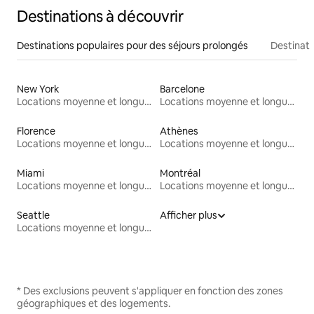
Destinations à découvrir
Destinations populaires pour des séjours prolongés
Destinati
New York
Barcelone
Locations moyenne et longue durée
Locations moyenne et longue durée
Florence
Athènes
Locations moyenne et longue durée
Locations moyenne et longue durée
Miami
Montréal
Locations moyenne et longue durée
Locations moyenne et longue durée
Seattle
Afficher plus
Locations moyenne et longue durée
* Des exclusions peuvent s'appliquer en fonction des zones
géographiques et des logements.