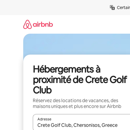
Aller
Certai
directement
au
contenu
Hébergements à
proximité de Crete Golf
Club
Réservez des locations de vacances, des
maisons uniques et plus encore sur Airbnb
Adresse
Lorsque les résultats s'affichent, utilisez les flèc