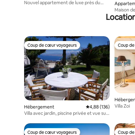
Nouvel appartement de luxe près du
Appartem
centre avec vue sur le jardin
Palaiokas
Maison de 
Location
Coup de cœur voyageurs
Coup de
Coup de cœur voyageurs
Coup de
Héberge
Villa Zoi
Hébergement
Évaluation moyenne sur 
4,88 (136)
Villa avec jardin, piscine privée et vue sur
la mer.
Coup de cœur voyageurs
Coup de
Coup de cœur voyageurs
Coup de