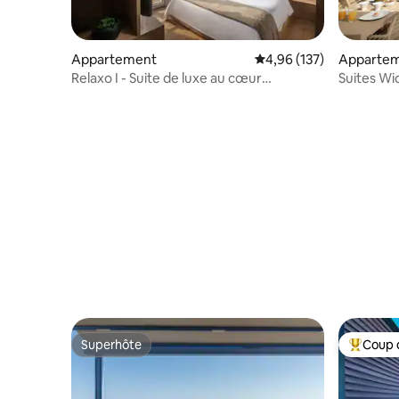
Appartement
Évaluation moyenne sur
4,96 (137)
Apparte
Relaxo I - Suite de luxe au cœur
Suites Wi
d'Héraklion
Superhôte
Coup 
Superhôte
Coups de