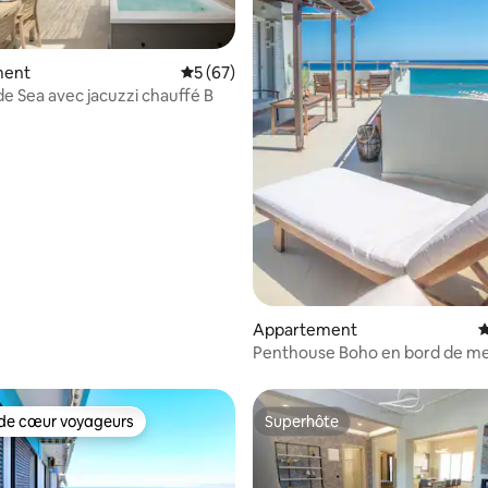
 la base de 137 commentaires : 4,96 sur 5
ment
Évaluation moyenne sur la base de 67 co
5 (67)
de Sea avec jacuzzi chauffé B
Appartement
É
Penthouse Boho en bord de me
vue sur la mer
de cœur voyageurs
Superhôte
 cœur voyageurs les plus appréciés
Superhôte