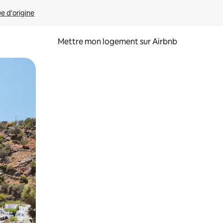
ue d'origine
Mettre mon logement sur Airbnb
sant glisser.