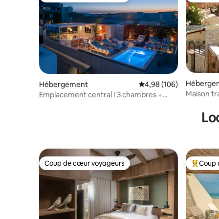
Héberge
Hébergement
Évaluation moyenne sur 
4,98 (106)
Maison tr
Emplacement central ! 3 chambres +
piscine sur le toit et ambiance détendue
Lo
Coup de cœur voyageurs
Coup 
Coup de cœur voyageurs
Coups de