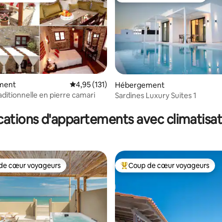
ment
Évaluation moyenne sur la base de 131 comme
4,95 (131)
Hébergement
la base de 106 commentaires : 4,98 sur 5
aditionnelle en pierre camari
Sardines Luxury Suites 1
cations d'appartements avec climatisat
de cœur voyageurs
Coup de cœur voyageurs
 cœur voyageurs les plus appréciés
Coups de cœur voyageurs les p