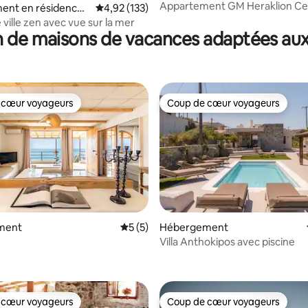
Appartement GM Heraklion Ce
ent en résidence ⋅
Évaluation moyenne sur la base de 133 comme
4,92 (133)
tro
ville zen avec vue sur la mer
 de maisons de vacances adaptées aux
 cœur voyageurs
Coup de cœur voyageurs
 cœur voyageurs
Coup de cœur voyageurs
ment
Évaluation moyenne sur la base de 5 co
5 (5)
Hébergement
Villa Anthokipos avec piscine
la base de 136 commentaires : 4,88 sur 5
 cœur voyageurs
Coup de cœur voyageurs
 cœur voyageurs
Coup de cœur voyageurs