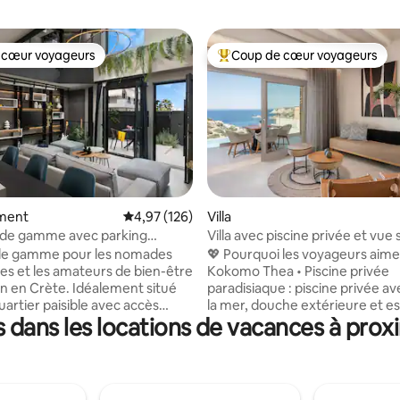
 cœur voyageurs
Coup de cœur voyageurs
 cœur voyageurs
Coups de cœur voyageurs les p
ment
Évaluation moyenne sur la base de 126 comme
4,97 (126)
Villa
 la base de 68 commentaires : 4,94 sur 5
 de gamme avec parking
Villa avec piscine privée et vue 
hammam et sauna.
à 400 m de la plage
 de gamme pour les nomades
💖 Pourquoi les voyageurs aim
s et les amateurs de bien-être
Kokomo Thea • Piscine privée
ète. Idéalement situé
paradisiaque : piscine privée av
uartier paisible avec accès
la mer, douche extérieure et e
dans les locations de vacances à prox
a route nationale E75 pour des
détente ensoleillé. • Emplacem
s d'une journée et des journées
privilégié sur la côte : à seule
. Il dispose d'un parking gratuit
de la magnifique plage de Lygar
é. La construction s'est
des eaux turquoise calmes et u
en novembre 2022, il occupe
facile à la mer Égée. • Connecti