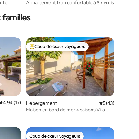
nter
Appartement trop confortable à Smyrnis
ntaires : 4,92 sur 5
 familles
Coup de cœur voyageurs
Coups de cœur voyageurs les plus appréciés
mmentaires : 5 sur 5
Évaluation moyenne sur la base de 17 commentaires : 4,94 sur 5
4,94 (17)
Hébergement
Évaluation moyenne
5 (43)
Maison en bord de mer 4 saisons Villa
*Parking privé !
Coup de cœur voyageurs
Coup de cœur voyageurs