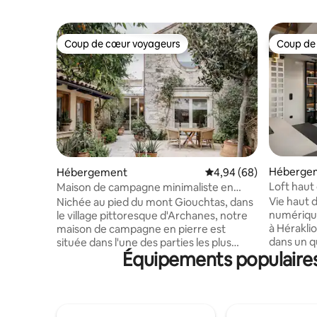
Coup de cœur voyageurs
Coup de
Coup de cœur voyageurs
Coup de
Héberge
Hébergement
Évaluation moyenne sur
4,94 (68)
Loft haut
Maison de campagne minimaliste en
gratuit, 
pierre rénovée
Vie haut
Nichée au pied du mont Giouchtas, dans
numérique
le village pittoresque d'Archanes, notre
à Héraklion en Cr
maison de campagne en pierre est
dans un q
située dans l'une des parties les plus
Équipements populaires 
facile à l
centrales et les plus belles de la région.
excursion
Les archanes sont à 20 minutes du
à la plage
centre d'Héraklion(15 km), à 15 minutes
et protég
de l'aéroport international d'Héraklion, à
terminée 
15 minutes du célèbre palais minoen de