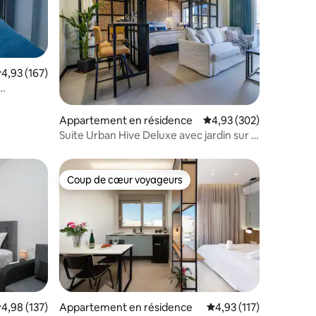
valuation moyenne sur la base de 167 commentaires : 4,93 sur 5
4,93 (167)
ntaires : 4,97 sur 5
Appartement en résidence
Évaluation moyenne sur
4,93 (302)
Suite Urban Hive Deluxe avec jardin sur le
toit Héraklion
Coup de cœur voyageurs
lus appréciés
Coup de cœur voyageurs
valuation moyenne sur la base de 137 commentaires : 4,98 sur 5
4,98 (137)
Appartement en résidence
Évaluation moyenne sur
4,93 (117)