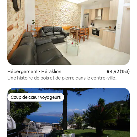
Hébergement ⋅ Héraklion
Évaluation moy
4,92 (153)
Une histoire de bois et de pierre dans le centre-ville
d'Héraklion !
Coup de cœur voyageurs
Coup de cœur voyageurs