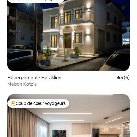
Coup de cœur voyageurs
Hébergement ⋅ Héraklion
Évaluatio
5 (6)
Maison Kotzia
Coup de cœur voyageurs
Coups de cœur voyageurs les plus appréciés