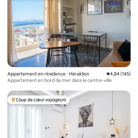
Appartement en résidence ⋅ Héraklion
Évaluation moy
4,84 (145)
Appartement en bord de mer dans le centre-ville
Coup de cœur voyageurs
Coups de cœur voyageurs les plus appréciés