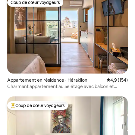
Coup de cœur voyageurs
Coup de cœur voyageurs
Appartement en résidence ⋅ Héraklion
Évaluation mo
4,9 (154)
Charmant appartement au 5e étage avec balcon et
parking
Coup de cœur voyageurs
Coups de cœur voyageurs les plus appréciés