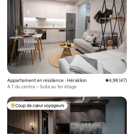
Appartement en résidence ⋅ Héraklion
Évaluation mo
4,98 (47)
À 1' du centre ~ Suite au 1er étage
Coup de cœur voyageurs
Coups de cœur voyageurs les plus appréciés