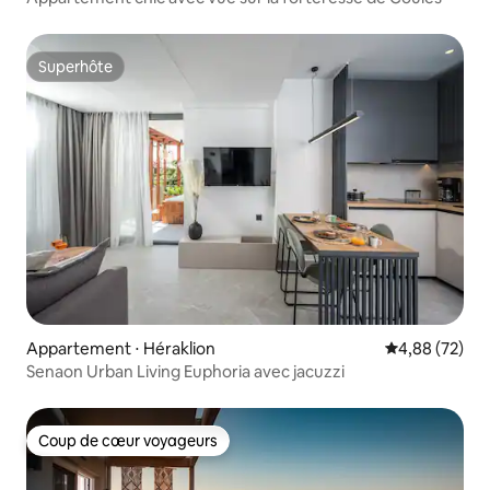
Superhôte
Superhôte
Appartement ⋅ Héraklion
Évaluation mo
4,88 (72)
Senaon Urban Living Euphoria avec jacuzzi
Coup de cœur voyageurs
Coup de cœur voyageurs