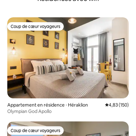
Coup de cœur voyageurs
Coup de cœur voyageurs
Appartement en résidence ⋅ Héraklion
Évaluation moy
4,83 (150)
Olympian God Apollo
Coup de cœur voyageurs
Coup de cœur voyageurs