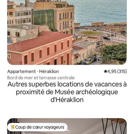
Appartement ⋅ Héraklion
Évaluation moy
4,95 (315)
Bord de mer et terrasse centrale
Autres superbes locations de vacances à
proximité de Musée archéologique
d'Héraklion
Coup de cœur voyageurs
Coups de cœur voyageurs les plus appréciés