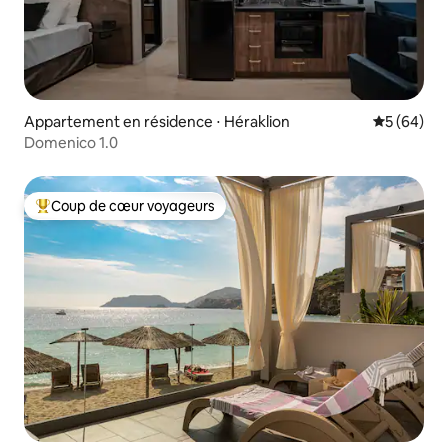
Appartement en résidence ⋅ Héraklion
Évaluation
5 (64)
Domenico 1.0
Coup de cœur voyageurs
Coups de cœur voyageurs les plus appréciés