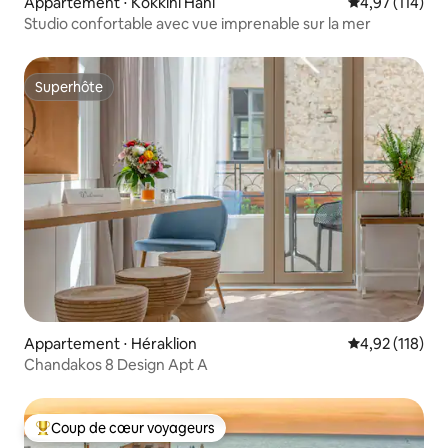
Appartement ⋅ Kokkini Hani
Évaluation moy
4,97 (114)
Studio confortable avec vue imprenable sur la mer
Superhôte
Superhôte
Appartement ⋅ Héraklion
Évaluation moy
4,92 (118)
Chandakos 8 Design Apt A
Coup de cœur voyageurs
Coups de cœur voyageurs les plus appréciés