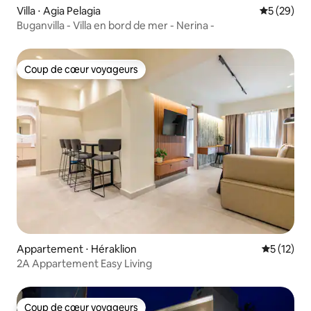
Villa ⋅ Agia Pelagia
Évaluation
5 (29)
Buganvilla - Villa en bord de mer - Nerina -
Coup de cœur voyageurs
Coup de cœur voyageurs
Appartement ⋅ Héraklion
Évaluation
5 (12)
2A Appartement Easy Living
Coup de cœur voyageurs