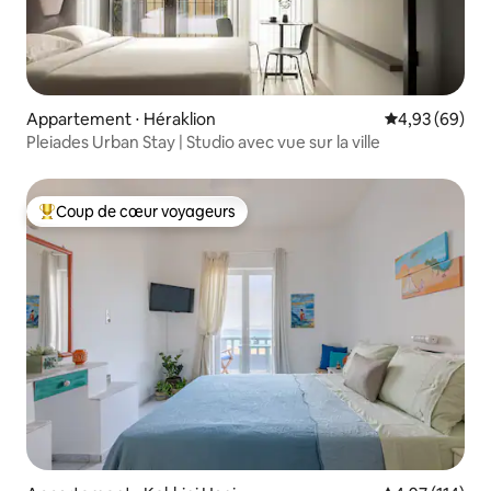
Appartement ⋅ Héraklion
Évaluation mo
4,93 (69)
Pleiades Urban Stay | Studio avec vue sur la ville
Coup de cœur voyageurs
Coups de cœur voyageurs les plus appréciés