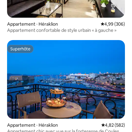
Appartement ⋅ Héraklion
Évaluation moy
4,99 (306)
Appartement confortable de style urbain « à gauche »
Superhôte
Superhôte
Appartement ⋅ Héraklion
Évaluation moy
4,82 (582)
Appartement chic avec vue sur la forteresse de Coules