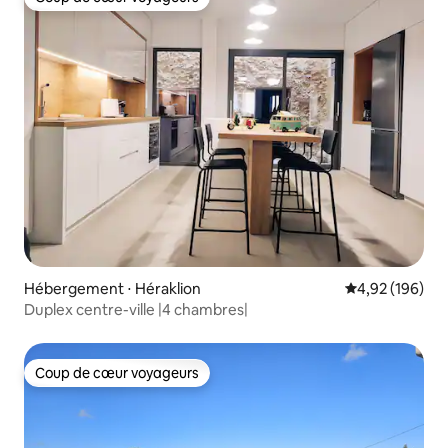
Coup de cœur voyageurs
Hébergement ⋅ Héraklion
Évaluation moy
4,92 (196)
Duplex centre-ville |4 chambres|
Coup de cœur voyageurs
Coup de cœur voyageurs