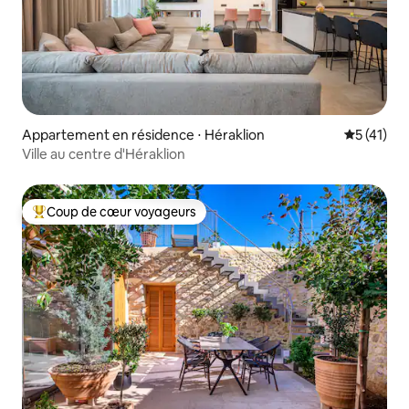
Appartement en résidence ⋅ Héraklion
Évaluation
5 (41)
Ville au centre d'Héraklion
Coup de cœur voyageurs
Coups de cœur voyageurs les plus appréciés