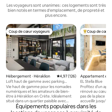
Les voyageurs sont unanimes : ces logements sont très
bien notés en termes d'emplacement, de propreté et
plus encore.
Coup de cœur voyageurs
Coup de cœur 
Coup de cœur voyageurs
Coups de cœur vo
Hébergement ⋅ Héraklion
Évaluation moyenne sur la base 
4,97 (126)
Appartement en r
⋅ Héraklion
Loft haut de gamme avec parking
EL Stella Blue
gratuit, hammam et sauna.
Vie haut de gamme pour les nomades
Profitez d'un ap
numériques et les amateurs de bien-
rénové au cœur d'
être à Héraklion en Crète. Idéalement
pas de la place El
situé dans un quartier paisible avec
accueillir jusqu'à 
Équipements populaires dans les
accès facile à la route nationale E75 pour
d'un élégant salo
des excursions d'une journée et des
lit, d'une chambr