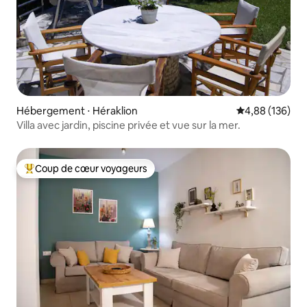
Hébergement ⋅ Héraklion
Évaluation moy
4,88 (136)
Villa avec jardin, piscine privée et vue sur la mer.
Coup de cœur voyageurs
Coups de cœur voyageurs les plus appréciés