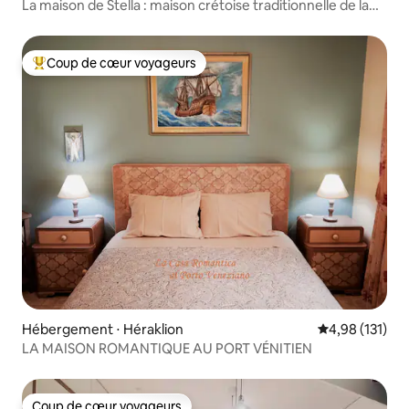
La maison de Stella : maison crétoise traditionnelle de la
vieille ville
Coup de cœur voyageurs
Coups de cœur voyageurs les plus appréciés
Hébergement ⋅ Héraklion
Évaluation moy
4,98 (131)
LA MAISON ROMANTIQUE AU PORT VÉNITIEN
Coup de cœur voyageurs