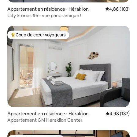
Appartement en résidence ⋅ Héraklion
Évaluation moy
4,86 (103)
City Stories #6 - vue panoramique !
Coup de cœur voyageurs
Coups de cœur voyageurs les plus appréciés
Appartement en résidence ⋅ Héraklion
Évaluation moy
4,98 (137)
Appartement GM Heraklion Center