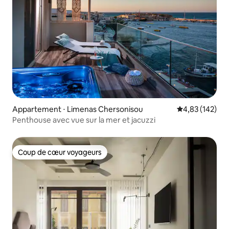
Appartement ⋅ Limenas Chersonisou
Évaluation moy
4,83 (142)
Penthouse avec vue sur la mer et jacuzzi
Coup de cœur voyageurs
Coup de cœur voyageurs