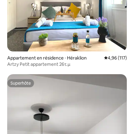
Appartement en résidence ⋅ Héraklion
Évaluation moy
4,96 (117)
Artzy Petit appartement 26τ.μ
Superhôte
Superhôte