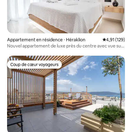
Appartement en résidence ⋅ Héraklion
Évaluation moy
4,91 (129)
Nouvel appartement de luxe près du centre avec vue sur
le jardin
Coup de cœur voyageurs
Coup de cœur voyageurs