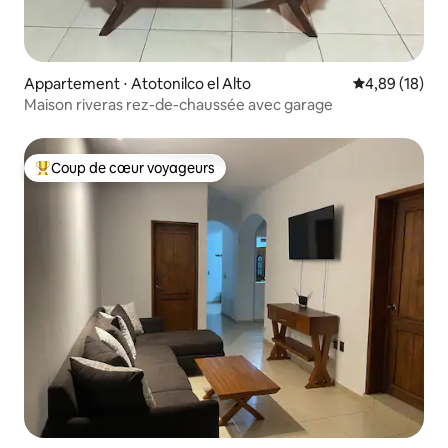
Appartement ⋅ Atotonilco el Alto
Évaluation mo
4,89 (18)
Maison riveras rez-de-chaussée avec garage
Coup de cœur voyageurs
Coups de cœur voyageurs les plus appréciés