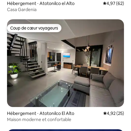
Hébergement ⋅ Atotonilco el Alto
Évaluation mo
4,97 (62)
Casa Gardenia
Coup de cœur voyageurs
Coup de cœur voyageurs
Hébergement ⋅ Atotonilco El Alto
Évaluation mo
4,92 (25)
Maison moderne et confortable