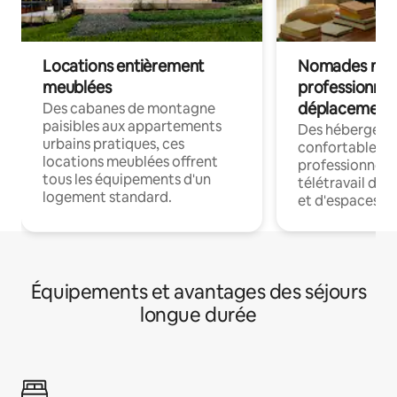
Locations entièrement
Nomades num
meublées
professionnel
déplacement
Des cabanes de montagne
paisibles aux appartements
Des hébergem
urbains pratiques, ces
confortables p
locations meublées offrent
professionnels
tous les équipements d'un
télétravail dis
logement standard.
et d'espaces de
Équipements et avantages des séjours
longue durée