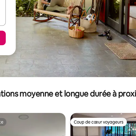
tions moyenne et longue durée à prox
te
Coup de cœur voyageurs
te
Coup de cœur voyageurs