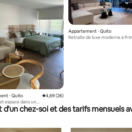
Appartement ⋅ Quito
Retraite de luxe moderne à Pr
Cumbayá par POBA
e sur la base de 9 commentaires : 5 sur 5
ent ⋅ Quito
Évaluation moyenne sur la base de 26 commen
4,69 (26)
et espace dans un
t d'un chez-soi et des tarifs mensuels 
ent imbattable.