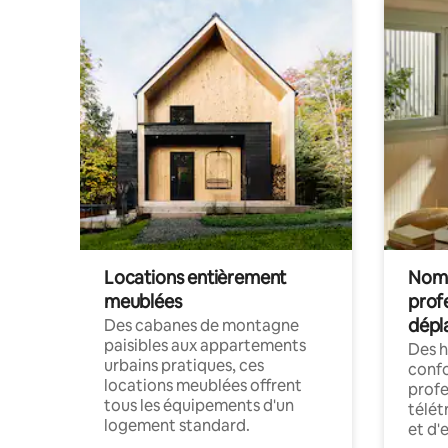
Locations entièrement
Noma
meublées
prof
dépl
Des cabanes de montagne
paisibles aux appartements
Des 
urbains pratiques, ces
confo
locations meublées offrent
profe
tous les équipements d'un
télét
logement standard.
et d'