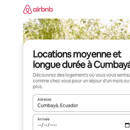
Aller
directement
au
contenu
Locations moyenne et
longue durée à Cumbay
Découvrez des logements où vous vous sente
comme chez vous pour un séjour d'un mois ou
plus.
Adresse
Lorsque les résultats s'affichent, utilisez les flèc
Arrivée