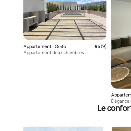
Appartement ⋅ Quito
Évaluation moyenn
5 (9)
Appartement deux chambres
Appartem
Élégance 
Le confor
emplacem