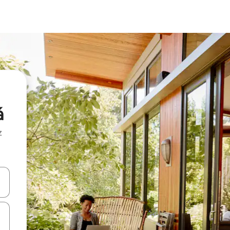
á
z
hes vers le haut et vers le bas pour les parcourir ou en appuyant et en fai