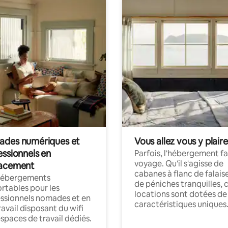
des numériques et
Vous allez vous y plaire
essionnels en
Parfois, l'hébergement fai
voyage. Qu'il s'agisse de
acement
cabanes à flanc de falais
hébergements
de péniches tranquilles, 
rtables pour les
locations sont dotées de
ssionnels nomades et en
caractéristiques uniques
ravail disposant du wifi
espaces de travail dédiés.