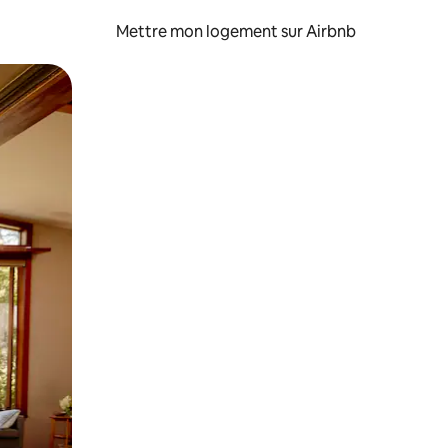
Mettre mon logement sur Airbnb
sant glisser.