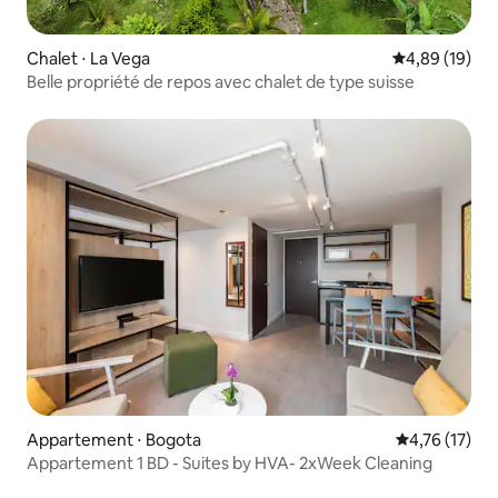
Chalet ⋅ La Vega
Évaluation mo
4,89 (19)
Belle propriété de repos avec chalet de type suisse
Appartement ⋅ Bogota
Évaluation mo
4,76 (17)
Appartement 1 BD - Suites by HVA- 2xWeek Cleaning