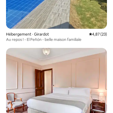
Hébergement ⋅ Girardot
Évaluation mo
4,87 (23)
Au repos ! - El Peñón - belle maison familiale