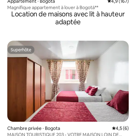
Appartement ⋅ Bogota
Évaluation mo
4,9 (167)
Magnifique appartement à louer à Bogotá**
Location de maisons avec lit à hauteur
adaptée
Superhôte
Superhôte
Chambre privée ⋅ Bogota
Évaluation 
4,5 (6)
MAISON TOURISTIQUE 203 - VOTRE MAISON LOIN DE