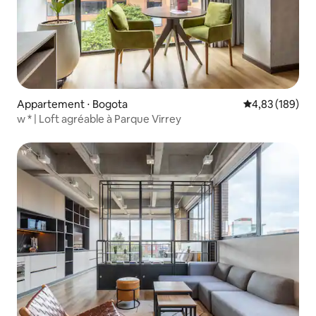
Appartement ⋅ Bogota
Évaluation moy
4,83 (189)
w * | Loft agréable à Parque Virrey