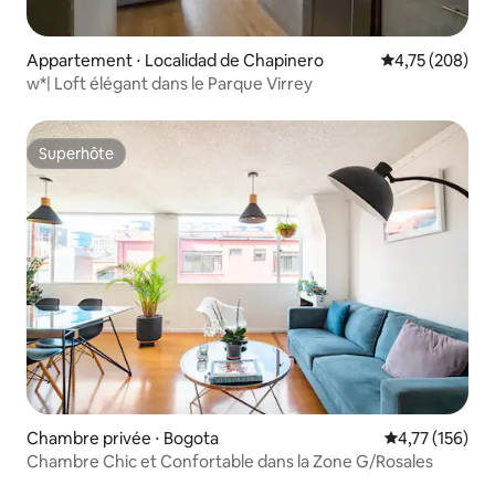
Appartement ⋅ Localidad de Chapinero
Évaluation moy
4,75 (208)
w*| Loft élégant dans le Parque Virrey
Superhôte
Superhôte
Chambre privée ⋅ Bogota
Évaluation moy
4,77 (156)
Chambre Chic et Confortable dans la Zone G/Rosales