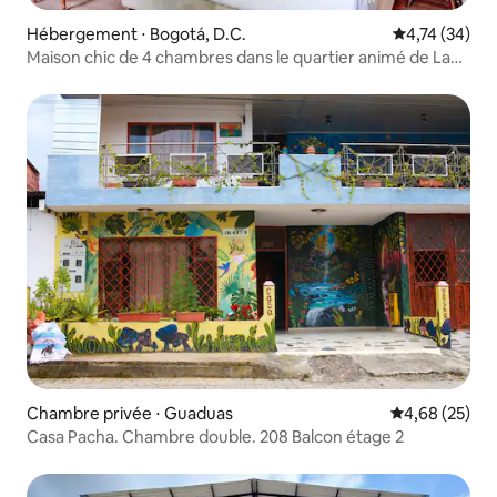
Hébergement ⋅ Bogotá, D.C.
Évaluation mo
4,74 (34)
Maison chic de 4 chambres dans le quartier animé de La
Candelaria
Chambre privée ⋅ Guaduas
Évaluation mo
4,68 (25)
Casa Pacha. Chambre double. 208 Balcon étage 2