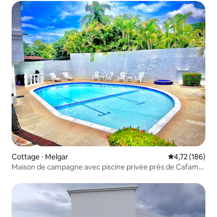
Cottage ⋅ Melgar
Évaluation moy
4,72 (186)
Maison de campagne avec piscine privée près de Cafam
et de Piscilago