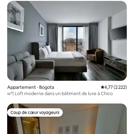
Appartement ⋅ Bogota
Évaluation moye
4,77 (2 222)
w*| Loft moderne dans un bâtiment de luxe à Chico
Coup de cœur voyageurs
Coup de cœur voyageurs