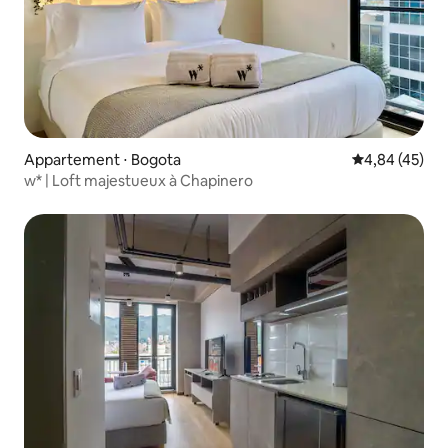
Appartement ⋅ Bogota
Évaluation mo
4,84 (45)
w* | Loft majestueux à Chapinero