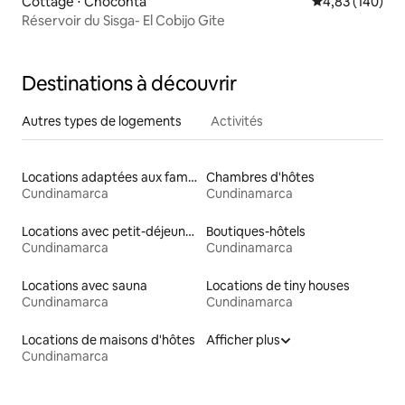
Cottage ⋅ Chocontá
Évaluation moy
4,83 (140)
Réservoir du Sisga- El Cobijo Gite
Destinations à découvrir
Autres types de logements
Activités
Locations adaptées aux familles
Chambres d'hôtes
Cundinamarca
Cundinamarca
Locations avec petit-déjeuner
Boutiques-hôtels
Cundinamarca
Cundinamarca
Locations avec sauna
Locations de tiny houses
Cundinamarca
Cundinamarca
Locations de maisons d'hôtes
Afficher plus
Cundinamarca