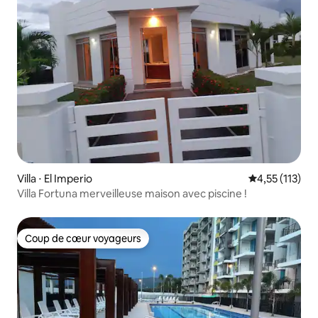
Villa ⋅ El Imperio
Évaluation moy
4,55 (113)
Villa Fortuna merveilleuse maison avec piscine !
Coup de cœur voyageurs
Coup de cœur voyageurs