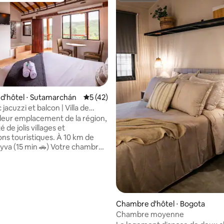
r la base de 123 commentaires : 4,9 sur 5
d'hôtel ⋅ Sutamarchán
Évaluation moyenne sur la base de 42 co
5 (42)
 jacuzzi et balcon | Villa de
lleur emplacement de la région,
é de jolis villages et
ons touristiques. À 10 km de
15 min 🚗) Votre chambre
pour les
 Salle de bain privée avec eau
 Jacuzzi et balcon privatif.
télévision par satellite. ☕️
 boissons et d'eau filtrée. 🧻
ettes et des équipements de
Chambre d'hôtel ⋅ Bogota
alité garantissent un séjour
Chambre moyenne
le petit