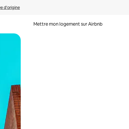
ue d'origine
Mettre mon logement sur Airbnb
sant glisser.