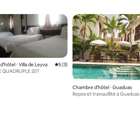
te
te
'hôtel ⋅ Villa de Leyva
Évaluation moyenne sur la base de 3 co
5 (3)
 QUADRUPLE 207
 sur la base de 16 commentaires : 5 sur 5
Chambre d'hôtel ⋅ Guaduas
Repos et tranquillité à Guaduas