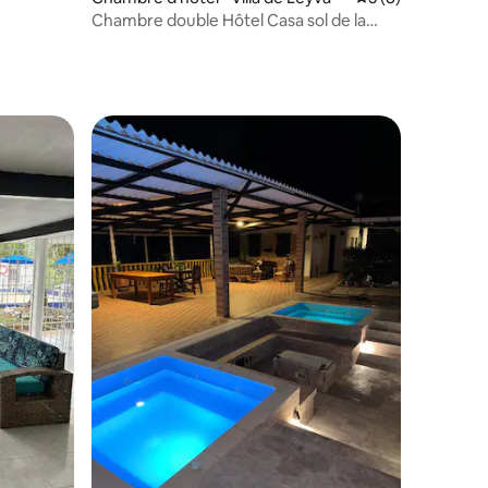
Chambre double Hôtel Casa sol de la
montaña
entaires : 4,6 sur 5