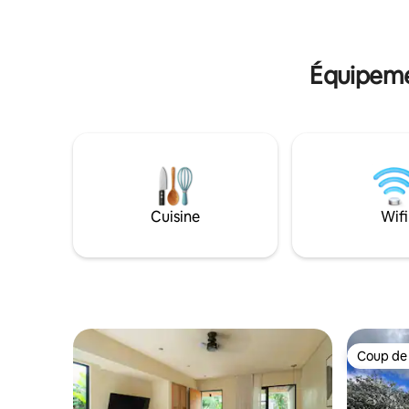
déjeuner).
déjeuner 
boisson c
arepa et p
Équipeme
Cuisine
Wifi
Coup de
Coup de