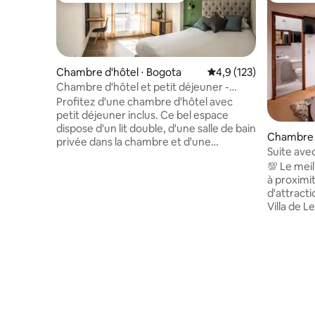
Chambre d'hôtel ⋅ Bogota
Évaluation moyenne su
4,9 (123)
Chambre d'hôtel et petit déjeuner -
103WH Bogota
Profitez d'une chambre d'hôtel avec
petit déjeuner inclus. Ce bel espace
dispose d'un lit double, d'une salle de bain
Chambre 
privée dans la chambre et d'une
Suite avec
télévision. Ce bâtiment moderne dispose
Leyva
💯 Le mei
d'un ascenseur, d'une réception ouverte
à proximit
24h/24, d'une connexion Wi-Fi, d'une
d'attracti
salle de SPORT, d'un espace de
Villa de Leyva (
coworking pour les professionnels
comprend : 🛏️ Lit double parfait 
travaillant de la maison, et d'un parking
couples. 
(SOUS RÉSERVE DE DISPONIBILITÉ ET
chaude. 🛁
D'UN COÛT SUPPLÉMENTAIRE,
🛜 Wifi et 
PREGUNTANOS !, NE convient pas aux
Station de
grandes voitures). Petit déjeuner inclus
Des servi
pour les courts séjours (les séjours de
grande qu
plus d'une semaine n'incluent pas le petit
confortable. 🍳 Comprend 