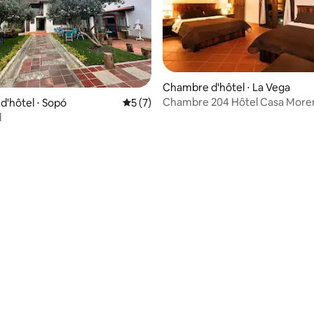
e sur la base de 4 commentaires : 5 sur 5
Chambre d'hôtel ⋅ La Vega
Chambre 204 Hôtel Casa More
'hôtel ⋅ Sopó
Évaluation moyenne sur la base de 7 co
5 (7)
l