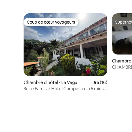
Coup de cœur voyageurs
Superhô
Coup de cœur voyageurs
Superhô
Chambre d
CHAMBRE
Chambre d'hôtel ⋅ La Vega
Évaluation moyenne
5 (16)
Suite Familiar Hotel Campestre a 5 mins
de La Vega