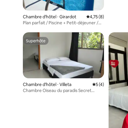
Chambre d'hôtel ⋅ Girardot
Évaluation moyenne s
4,75 (8)
Plan parfait / Piscine + Petit-déjeuner /
Chambre 2P
Superhôte
Superhôte
Chambre d'hôtel ⋅ Villeta
Évaluation moyenn
5 (4)
Chambre Oiseau du paradis Secret
Garden