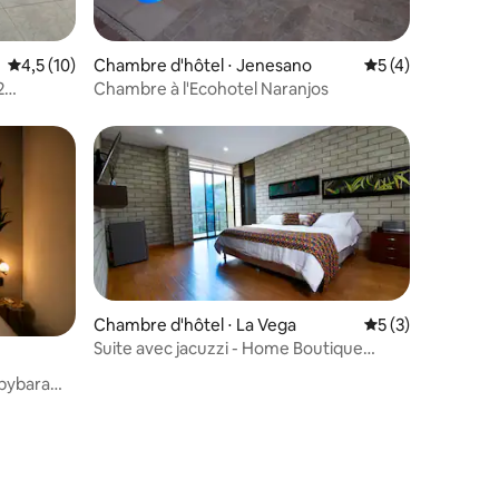
Évaluation moyenne sur la base de 10 commentaires : 4,5 sur 5
4,5 (10)
Chambre d'hôtel ⋅ Jenesano
Évaluation moyenn
5 (4)
2
Chambre à l'Ecohotel Naranjos
s
Chambre d'hôtel ⋅ La Vega
Évaluation moyenn
5 (3)
Suite avec jacuzzi - Home Boutique
Natural Paradise
pybara