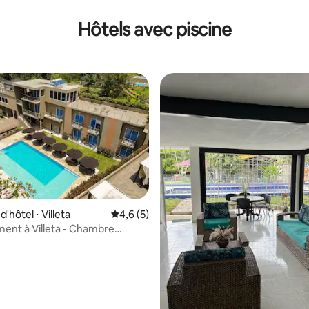
Hôtels avec piscine
hôtel ⋅ Villeta
Évaluation moyenne sur la base de 5 comm
4,6 (5)
nt à Villeta - Chambre
 à l'hôtel