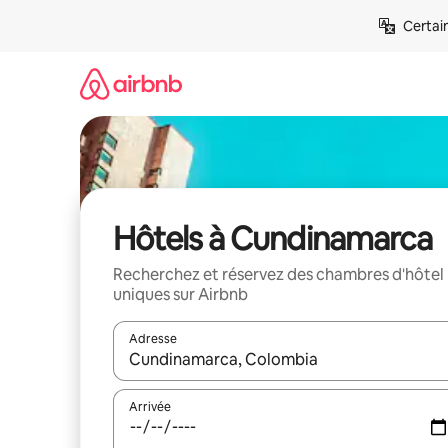
Aller
Certai
directement
au
contenu
Hôtels à Cundinamarca
Recherchez et réservez des chambres d'hôtel
uniques sur Airbnb
Adresse
Lorsque les résultats s'affichent, utilisez les flèc
Arrivée