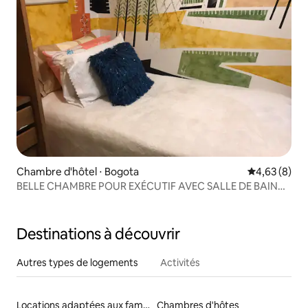
Chambre d'hôtel ⋅ Bogota
Évaluation m
4,63 (8)
BELLE CHAMBRE POUR EXÉCUTIF AVEC SALLE DE BAIN
PRIVÉE
Destinations à découvrir
Autres types de logements
Activités
Locations adaptées aux familles
Chambres d'hôtes