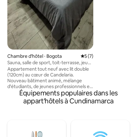
supplémentaires da
appelez-nous sim
réceptions et nous
parvenir. Nous sommes petfriendly mais
pour un plus.
Chambre d'hôtel ⋅ Bogota
Évaluation moyenne sur la 
5 (7)
Sauna, salle de sport, toit-terrasse, jeux
de La Candelaria
Appartement tout neuf avec lit double
(120cm) au cœur de Candelaria.
Nouveau bâtiment animé, mélange
d'étudiants, de jeunes professionnels et
Équipements populaires dans les
de touristes, offrant de nombreux
espaces sociaux, y compris la terrasse
appart'hôtels à Cundinamarca
sur le toit, le barbecue, le sauna, la salle
de sport, le salon social, la salle de
cuisine/salon de cuisine, la salle de
télévision, la salle de jeux. Las Aguas
Studios propose également différentes
activités, y compris des graffitis et des