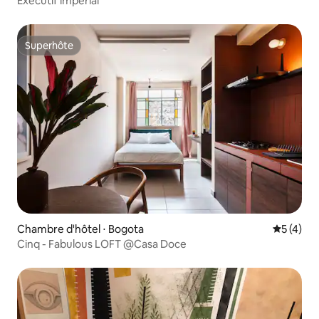
Exécutif impérial
Superhôte
Superhôte
Chambre d'hôtel ⋅ Bogota
Évaluatio
5 (4)
Cinq - Fabulous LOFT @Casa Doce