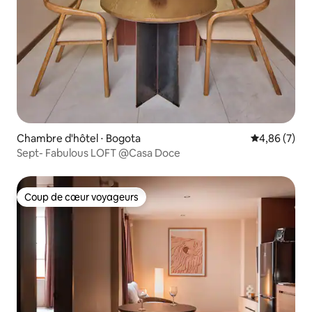
Chambre d'hôtel ⋅ Bogota
Évaluation m
4,86 (7)
Sept- Fabulous LOFT @Casa Doce
Coup de cœur voyageurs
Coup de cœur voyageurs