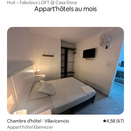
Huit – Fabulous LOFT @ Casa Doce
Appart'hôtels au mois
Chambre d'hôtel ⋅ Villavicencio
Évaluation mo
4,58 (67)
Appart'hôtel Ebenezer