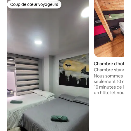
Coup de cœur voyageurs
Coup de cœur voyageurs
Chambre d'hôtel ⋅
Chambre standard 
Nous sommes situé
seulement 10 minut
10 minutes de l'a
un hôtel et nous 
entièrement équip
Nous sommes spéci
séjours premium. 
déjeuner suppléme
valeur très confort
séjour. Si vous av