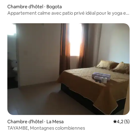
Chambre d'hôtel ⋅ Bogota
Appartement calme avec patio privé idéal pour le yoga et
la méditation
Chambre d'hôtel ⋅ La Mesa
Évaluation 
4,2 (5)
TAYAMBE, Montagnes colombiennes