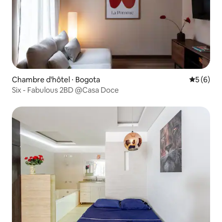
Chambre d'hôtel ⋅ Bogota
Évaluatio
5 (6)
Six - Fabulous 2BD @Casa Doce