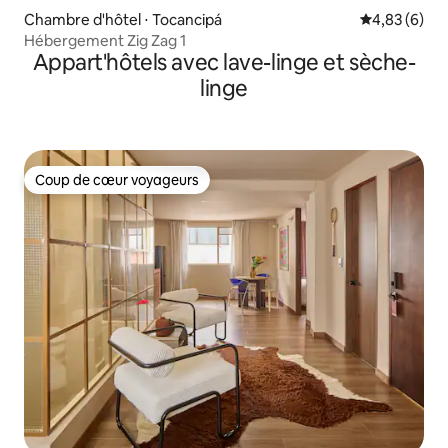
Chambre d'hôtel ⋅ Tocancipá
Évaluation m
4,83 (6)
Hébergement Zig Zag 1
Appart'hôtels avec lave-linge et sèche-
linge
Coup de cœur voyageurs
Coup de cœur voyageurs