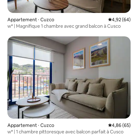
Appartement ⋅ Cuzco
Évaluation mo
4,92 (64)
w* | Magnifique 1 chambre avec grand balcon à Cusco
Appartement ⋅ Cuzco
Évaluation mo
4,86 (65)
w* | 1 chambre pittoresque avec balcon parfait à Cusco