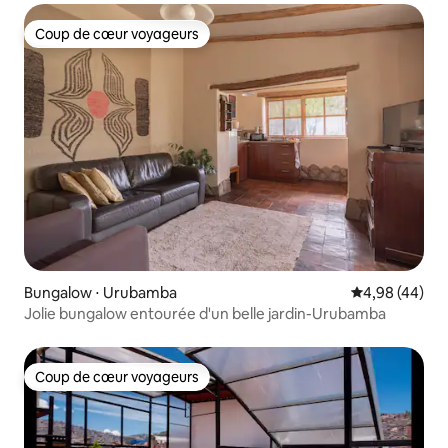
Coup de cœur voyageurs
Coup de cœur voyageurs
Bungalow ⋅ Urubamba
Évaluation mo
4,98 (44)
Jolie bungalow entourée d'un belle jardin-Urubamba
Coup de cœur voyageurs
Coup de cœur voyageurs