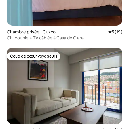
Chambre privée ⋅ Cuzco
Évaluation
5 (19)
Ch. double + TV câblée à Casa de Clara
Coup de cœur voyageurs
Coup de cœur voyageurs