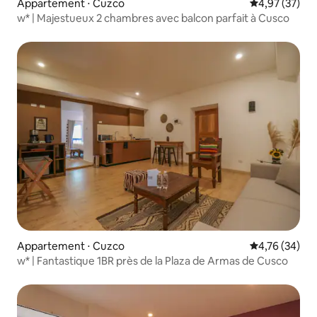
Appartement ⋅ Cuzco
Évaluation mo
4,97 (37)
w* | Majestueux 2 chambres avec balcon parfait à Cusco
Appartement ⋅ Cuzco
Évaluation mo
4,76 (34)
w* | Fantastique 1BR près de la Plaza de Armas de Cusco