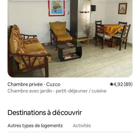
Chambre privée ⋅ Cuzco
Évaluation mo
4,92 (89)
Chambre avec jardin - petit-déjeuner / cuisine
Destinations à découvrir
Autres types de logements
Activités