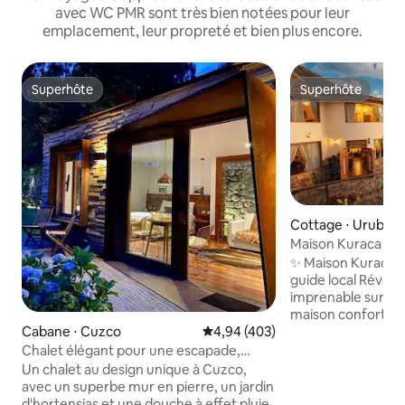
avec WC PMR sont très bien notées pour leur
emplacement, leur propreté et bien plus encore.
Superhôte
Superhôte
Superhôte
Superhôte
Cottage ⋅ Uruba
Maison Kuraca • 
piscine
✨ Maison Kuraca a
guide local Réveillez-vous avec une vue
imprenable sur la 
maison confortabl
Cabane ⋅ Cuzco
Évaluation moyenne sur la base 
4,94 (403)
terrasses ensoleil
paisible de style t
Chalet élégant pour une escapade,
yoga ou les moments
proche du centre-ville
Un chalet au design unique à Cuzco,
au cœur de la vall
avec un superbe mur en pierre, un jardin
10 minutes d'Urub
d'hortensias et une douche à effet pluie