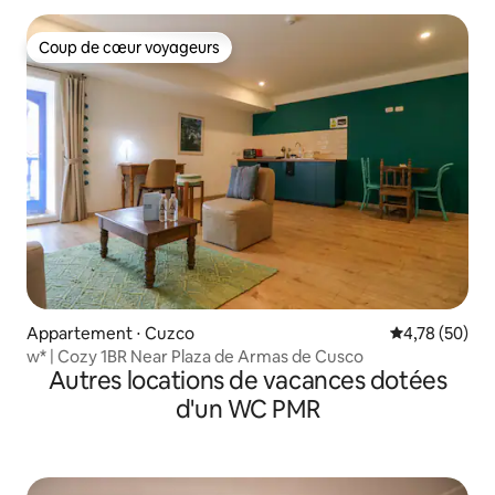
Coup de cœur voyageurs
Coup de cœur voyageurs
Appartement ⋅ Cuzco
Évaluation mo
4,78 (50)
w* | Cozy 1BR Near Plaza de Armas de Cusco
Autres locations de vacances dotées
d'un WC PMR