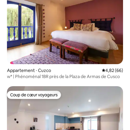
Appartement ⋅ Cuzco
Évaluation mo
4,82 (66)
w* | Phénoménal 1BR près de la Plaza de Armas de Cusco
Coup de cœur voyageurs
Coup de cœur voyageurs