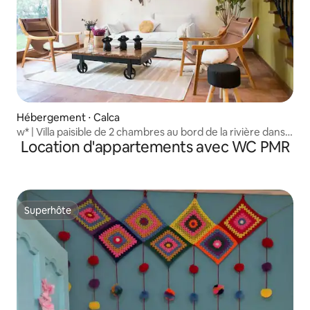
Hébergement ⋅ Calca
w* | Villa paisible de 2 chambres au bord de la rivière dans
Location d'appartements avec WC PMR
la Vallée sacrée
Superhôte
Superhôte