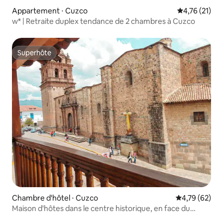
Appartement ⋅ Cuzco
Évaluation mo
4,76 (21)
w* | Retraite duplex tendance de 2 chambres à Cuzco
Superhôte
Superhôte
Chambre d'hôtel ⋅ Cuzco
Évaluation mo
4,79 (62)
Maison d'hôtes dans le centre historique, en face du
Qoricancha