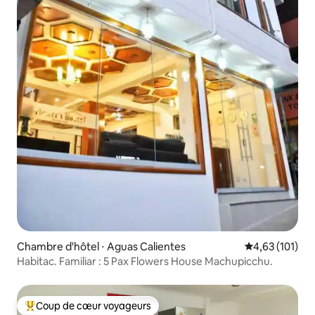
Chambre d'hôtel ⋅ Aguas Calientes
Évaluation moy
4,63 (101)
Habitac. Familiar : 5 Pax Flowers House Machupicchu.
Coup de cœur voyageurs
Coups de cœur voyageurs les plus appréciés