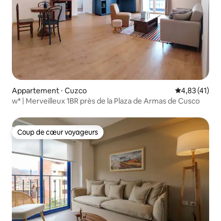
Appartement ⋅ Cuzco
Évaluation mo
4,83 (41)
w* | Merveilleux 1BR près de la Plaza de Armas de Cusco
Coup de cœur voyageurs
Coup de cœur voyageurs