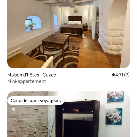
Maison d'hôtes ⋅ Cuzco
Évaluation 
4,71 (7)
Mini-appartement
Coup de cœur voyageurs
Coup de cœur voyageurs