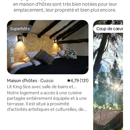
en maison d'hôtes sont très bien notées pour leur
emplacement, leur propreté et bien plus encore.
Superhôte
Coup de cœur vo
Superhôte
Coup de cœur vo
Maison d'hôtes ⋅ Cuzco
Évaluation moyenne sur la base 
4,79 (131)
Lit King Size avec salle de bains et
kitchenette à 350 m de la place
Notre logement a accès à une cuisine
principale
partagée entièrement équipée et à une
terrasse. Il est situé à proximité
d'activités artistiques et culturelles, de
superbes vues, de restaurants et de
restaurants. Il est à deux pâtés de
maisons de la place principale, à distance