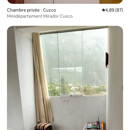
Chambre privée ⋅ Cuzco
Évaluation mo
4,89 (87)
Minidépartement Mirador Cusco.