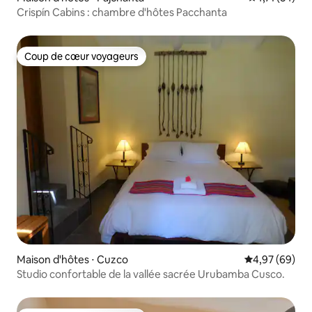
Crispín Cabins : chambre d'hôtes Pacchanta
Coup de cœur voyageurs
Coup de cœur voyageurs
Maison d'hôtes ⋅ Cuzco
Évaluation mo
4,97 (69)
Studio confortable de la vallée sacrée Urubamba Cusco.