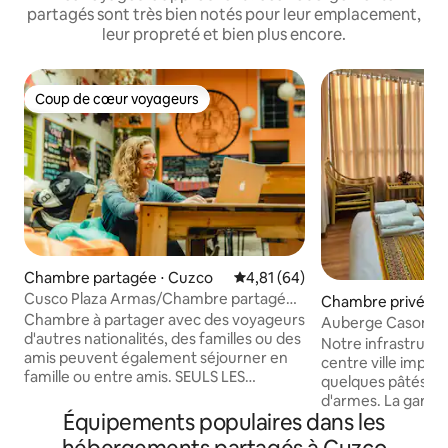
partagés sont très bien notés pour leur emplacement,
leur propreté et bien plus encore.
Coup de cœur voyageurs
Coup de cœur voyageurs
Chambre partagée ⋅ Cuzco
Évaluation moyenne sur la base
4,81 (64)
Cusco Plaza Armas/Chambre partagée
Chambre privée ⋅
8 lits/Petit déjeuner
Chambre à partager avec des voyageurs
Auberge Casona 
d'autres nationalités, des familles ou des
Notre infrastructu
amis peuvent également séjourner en
centre ville impér
famille ou entre amis. SEULS LES
quelques pâtés de
ADULTES SONT ADMIS. Présenter
d'armes. La gare p
document ORIGINAL ET EN VIGUEUR.
Équipements populaires dans les
est à seulement q
Lits confortables, avec prises
maisons. Petit dé