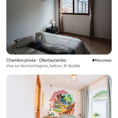
Chambre privée ⋅ Ollantaytambo
Nouvel hébe
Nouveau
Vue sur les montagnes, balcon, lit double