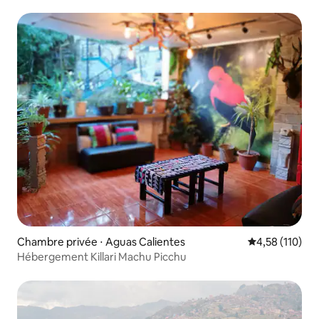
Chambre privée ⋅ Aguas Calientes
Évaluation moy
4,58 (110)
Hébergement Killari Machu Picchu