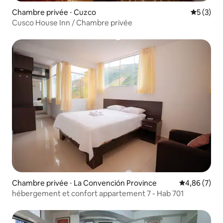
Chambre privée ⋅ Cuzco
Évaluatio
5 (3)
Cusco House Inn / Chambre privée
Chambre privée ⋅ La Convención Province
Évaluation m
4,86 (7)
hébergement et confort appartement 7 - Hab 701