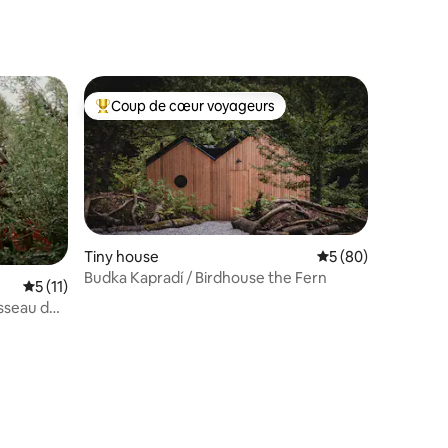
Coup de cœur voyageurs
Coups de cœur voyageurs les plus appréciés
Tiny house
Évaluation moyenne
5 (80)
Budka Kapradí / Birdhouse the Fern
Évaluation moyenne sur la base de 11 commentaires : 5 sur 5
5 (11)
sseau de
mmentaires : 5 sur 5