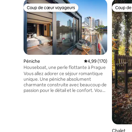
Coup de cœur voyageurs
Coup de
Coup de cœur voyageurs
Coup de
Péniche
Évaluation moyenne sur 
4,99 (170)
Houseboat, une perle flottante à Prague
Vous allez adorer ce séjour romantique
unique. Une péniche absolument
charmante construite avec beaucoup de
passion pour le détail et le confort. Vous
vivrez un séjour inoubliable et vous ne
voudrez plus partir. Vous pouvez pêcher,
ou simplement observer le monde de la
rivière plein de poissons, ou essayer le
paddleboard. La péniche est équipée
d'un lit double et d'un lit bébé. Vous
préparerez votre expérience de
Chalet