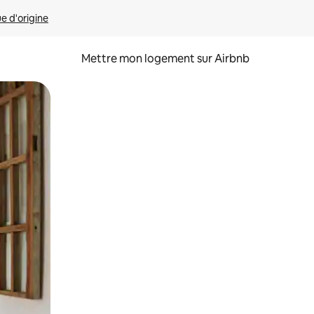
ue d'origine
Mettre mon logement sur Airbnb
sant glisser.