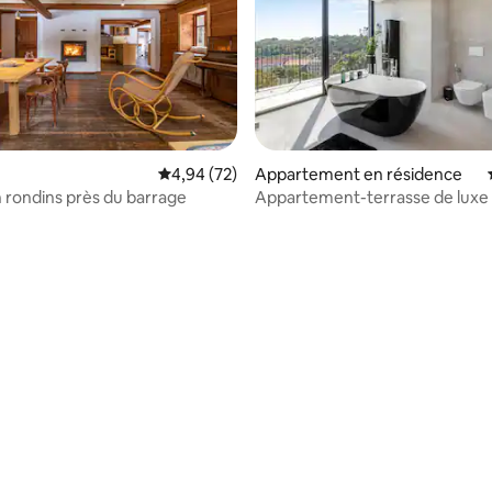
Évaluation moyenne sur la base de 72 commen
4,94 (72)
Appartement en résidence
 rondins près du barrage
Appartement-terrasse de luxe