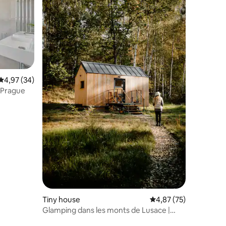
taires : 4,94 sur 5
Évaluation moyenne sur la base de 34 commentaires : 4,97 sur 5
4,97 (34)
 Prague
Tiny house
Évaluation moyenne su
4,87 (75)
Glamping dans les monts de Lusace |
Salle de bain, cuisine, intimité