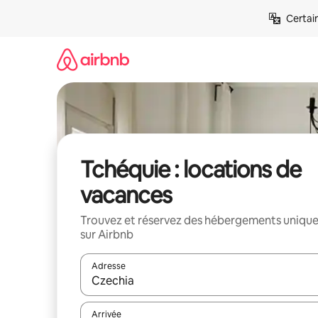
Aller
Certai
directement
au
contenu
Tchéquie : locations de
vacances
Trouvez et réservez des hébergements uniqu
sur Airbnb
Adresse
Lorsque les résultats s'affichent, utilisez les flèc
Arrivée