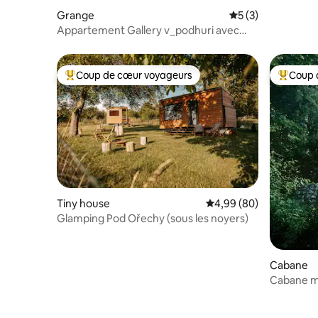
Grange
Évaluation moyenn
5 (3)
Appartement Gallery v_podhuri avec
baignoire
Coup de cœur voyageurs
Coup 
Coups de cœur voyageurs les plus appréciés
Coups de
Tiny house
Évaluation moyenne sur
4,99 (80)
Glamping Pod Ořechy (sous les noyers)
Cabane
Cabane ma