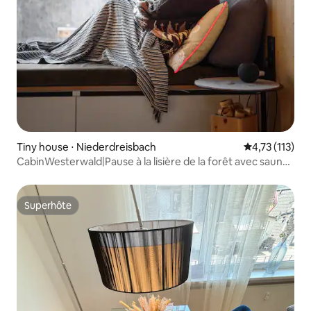
Tiny house ⋅ Niederdreisbach
Évaluation mo
4,73 (113)
CabinWesterwald|Pause à la lisière de la forêt avec sauna
et 5G
Superhôte
Superhôte