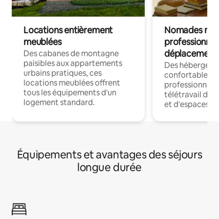
Locations entièrement
Nomades num
meublées
professionnel
déplacement
Des cabanes de montagne
paisibles aux appartements
Des hébergem
urbains pratiques, ces
confortables p
locations meublées offrent
professionnels
tous les équipements d'un
télétravail dis
logement standard.
et d'espaces de
Équipements et avantages des séjours
longue durée