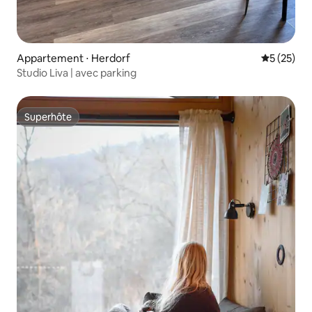
Appartement ⋅ Herdorf
Évaluation
5 (25)
Studio Liva | avec parking
Superhôte
Superhôte