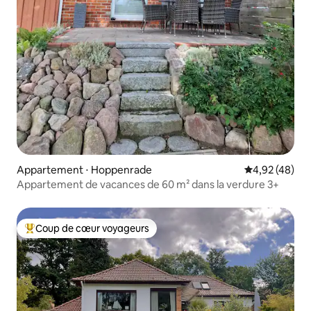
Appartement ⋅ Hoppenrade
Évaluation mo
4,92 (48)
Appartement de vacances de 60 m² dans la verdure 3+
Coup de cœur voyageurs
Coups de cœur voyageurs les plus appréciés