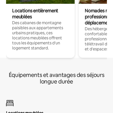
Locations entièrement
Nomades num
meublées
professionnel
déplacement
Des cabanes de montagne
paisibles aux appartements
Des hébergem
urbains pratiques, ces
confortables p
locations meublées offrent
professionnels
tous les équipements d'un
télétravail dis
logement standard.
et d'espaces de
Équipements et avantages des séjours
longue durée