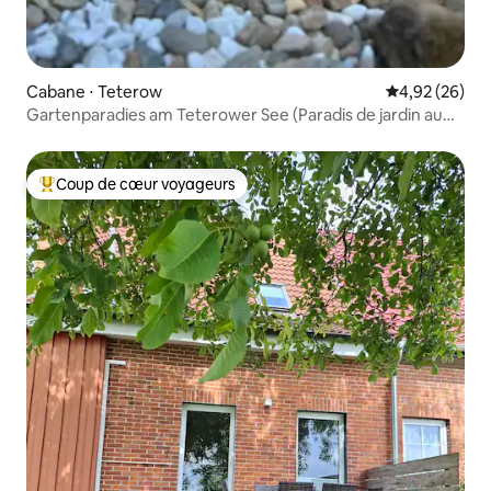
Cabane ⋅ Teterow
Évaluation mo
4,92 (26)
Gartenparadies am Teterower See (Paradis de jardin au
bord du lac Teterow)
Coup de cœur voyageurs
Coups de cœur voyageurs les plus appréciés