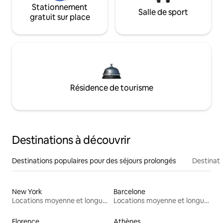
Stationnement
Salle de sport
gratuit sur place
Résidence de tourisme
Destinations à découvrir
Destinations populaires pour des séjours prolongés
Destinati
New York
Barcelone
Locations moyenne et longue durée
Locations moyenne et longue durée
Florence
Athènes