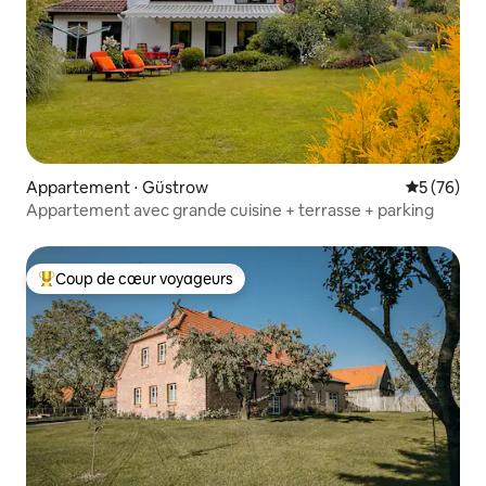
Appartement ⋅ Güstrow
Évaluation
5 (76)
Appartement avec grande cuisine + terrasse + parking
Coup de cœur voyageurs
Coups de cœur voyageurs les plus appréciés