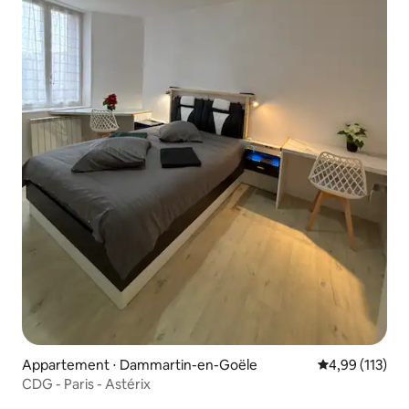
Appartement ⋅ Dammartin-en-Goële
Évaluation moy
4,99 (113)
CDG - Paris - Astérix