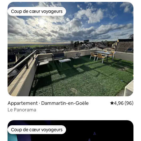
Coup de cœur voyageurs
Coup de cœur voyageurs
Appartement ⋅ Dammartin-en-Goële
Évaluation mo
4,96 (96)
Le Panorama
Coup de cœur voyageurs
Coup de cœur voyageurs