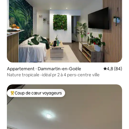
Appartement ⋅ Dammartin-en-Goële
Évaluation m
4,8 (84)
Nature tropicale -idéal pr 2 à 4 pers-centre ville
Coup de cœur voyageurs
Coups de cœur voyageurs les plus appréciés