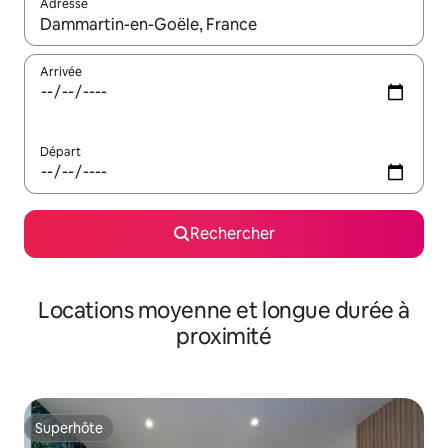
Adresse
Lorsque les résultats s'affichent, utilisez les flèches vers le hau
Arrivée
Départ
Rechercher
Locations moyenne et longue durée à
proximité
Superhôte
Superhôte