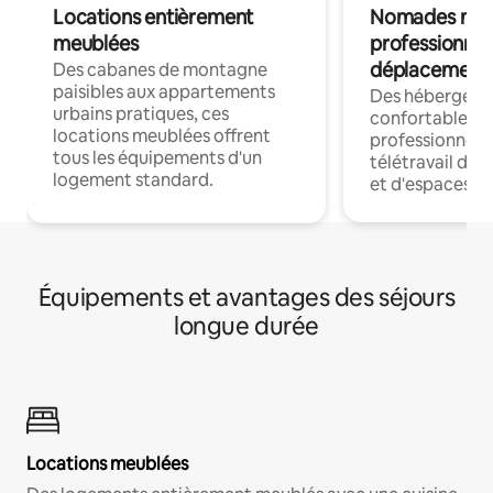
Locations entièrement
Nomades num
meublées
professionnel
déplacement
Des cabanes de montagne
paisibles aux appartements
Des hébergem
urbains pratiques, ces
confortables p
locations meublées offrent
professionnels
tous les équipements d'un
télétravail dis
logement standard.
et d'espaces de
Équipements et avantages des séjours
longue durée
Locations meublées