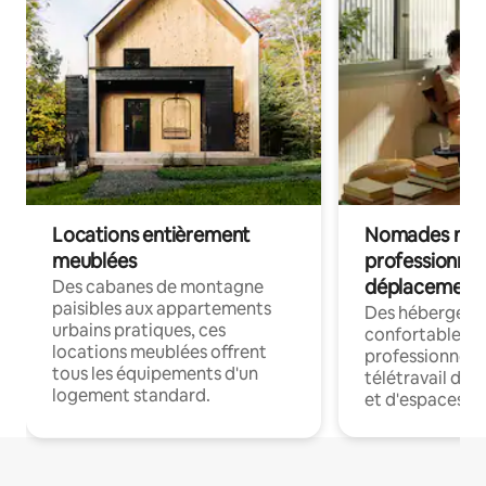
Locations entièrement
Nomades num
meublées
professionnel
déplacement
Des cabanes de montagne
paisibles aux appartements
Des hébergem
urbains pratiques, ces
confortables p
locations meublées offrent
professionnels
tous les équipements d'un
télétravail dis
logement standard.
et d'espaces de