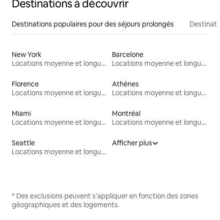
Destinations à découvrir
Destinations populaires pour des séjours prolongés
Destinati
New York
Barcelone
Locations moyenne et longue durée
Locations moyenne et longue durée
Florence
Athènes
Locations moyenne et longue durée
Locations moyenne et longue durée
Miami
Montréal
Locations moyenne et longue durée
Locations moyenne et longue durée
Seattle
Afficher plus
Locations moyenne et longue durée
* Des exclusions peuvent s'appliquer en fonction des zones
géographiques et des logements.