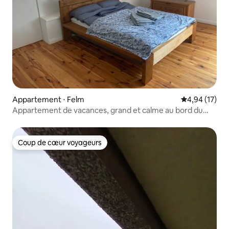
Appartement ⋅ Felm
Évaluation mo
4,94 (17)
Appartement de vacances, grand et calme au bord du
champ
Coup de cœur voyageurs
Coup de cœur voyageurs