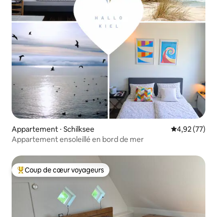
Appartement ⋅ Schilksee
Évaluation mo
4,92 (77)
Appartement ensoleillé en bord de mer
Coup de cœur voyageurs
Coups de cœur voyageurs les plus appréciés