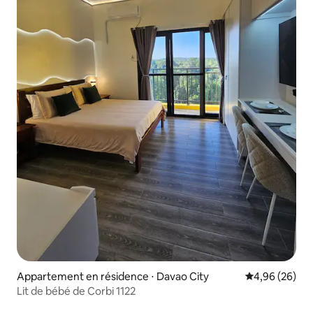
Appartement en résidence ⋅ Davao City
Évaluation mo
4,96 (26)
Lit de bébé de Corbi 1122