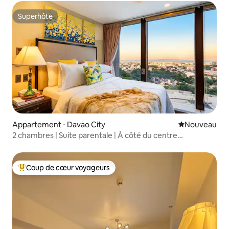
Superhôte
Superhôte
Appartement ⋅ Davao City
Nouvel hébe
Nouveau
2 chambres | Suite parentale | À côté du centre
commercial | Vue sur Samal | Capacité d'accueil de
5 personnes
Coup de cœur voyageurs
Coups de cœur voyageurs les plus appréciés