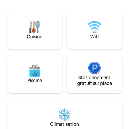
confortable avec u
L'aéroport de Davao se trouve à 3,4 km
espace de rangeme
de l'endroit. Vous pouvez avoir tout le
commodité d'une 
logement pour 6 personnes, cuisiner
l'appartement et 
votre propre nourriture, profiter de
haut débit. Situé 
votre repas dans une salle à manger, une
aurez un accès fac
cuisine et un salon climatisés.
commun, aux maga
Cuisine
Wifi
2 chambres avec air conditionné,
restaurants. Parfai
2 toilettes et salle de bain avec bidet Wi-
courte et longue 
Fi, Netflix
votre maison idéal
Stationnement
Piscine
gratuit sur place
Climatisation