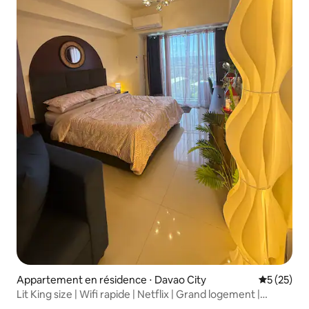
Appartement en résidence ⋅ Davao City
Évaluation
5 (25)
Lit King size | Wifi rapide | Netflix | Grand logement |
Abreeza