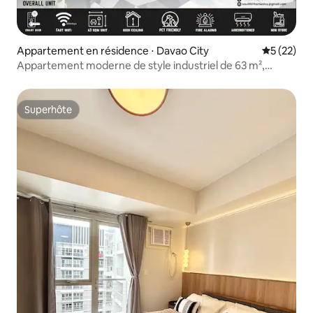
Appartement en résidence ⋅ Davao City
Évaluation
5 (22)
Appartement moderne de style industriel de 63 m²,
2 chambres, 1 salle de bain | Angle
Superhôte
Superhôte