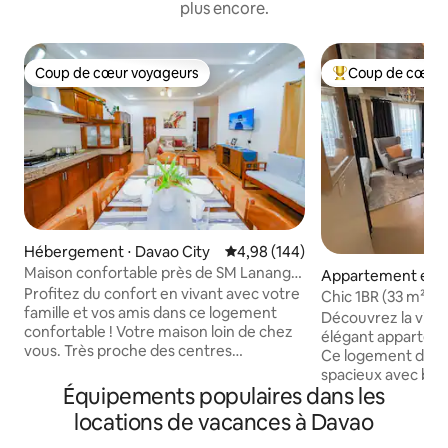
plus encore.
Coup de cœur voyageurs
Coup de cœur 
Coup de cœur voyageurs
Coups de cœur vo
Hébergement ⋅ Davao City
Évaluation moyenne sur la base 
4,98 (144)
Maison confortable près de SM Lanang,
Appartement en r
aéroport, parking gratuit
Profitez du confort en vivant avec votre
Davao City
Chic 1BR (33 m²) à
famille et vos amis dans ce logement
commercial Abree
Découvrez la vie 
confortable ! Votre maison loin de chez
aujourd'hui !
élégant appartem
vous. Très proche des centres
Ce logement disp
commerciaux, des restaurants, à
spacieux avec be
seulement 2,3 km de SM Lanang. À
Équipements populaires dans les
naturelle, d'une c
quelques minutes en tricycle de
équipée et d'un sa
locations de vacances à Davao
Starbucks, McDonalds, 7-Eleven,
chambre dispose d
Mercury Drug et bien d'autres encore !