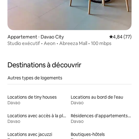
Appartement ⋅ Davao City
Évaluation mo
4,84 (77)
Studio exécutif • Aeon • Abreeza Mall • 100 mbps
Destinations à découvrir
Autres types de logements
Locations de tiny houses
Locations au bord de l'eau
Davao
Davao
Locations avec accès à la plage
Résidences d'appartements en location
Davao
Davao
Locations avec jacuzzi
Boutiques-hôtels