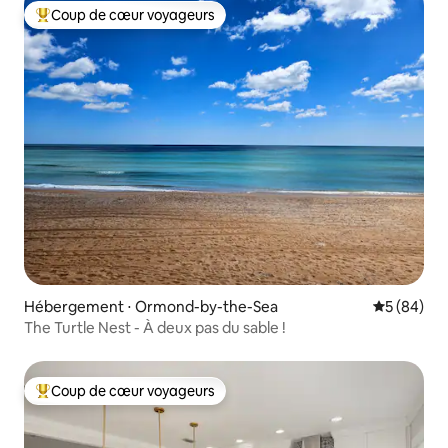
Coup de cœur voyageurs
Coups de cœur voyageurs les plus appréciés
Hébergement ⋅ Ormond-by-the-Sea
Évaluation
5 (84)
The Turtle Nest - À deux pas du sable !
Coup de cœur voyageurs
Coups de cœur voyageurs les plus appréciés