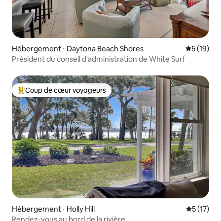
Hébergement ⋅ Daytona Beach Shores
Évaluation
5 (19)
Président du conseil d'administration de White Surf
Coup de cœur voyageurs
Coups de cœur voyageurs les plus appréciés
Hébergement ⋅ Holly Hill
Évaluation
5 (17)
Rendez-vous au bord de la rivière