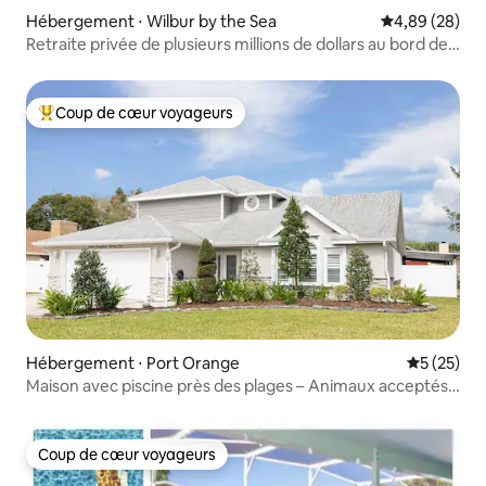
Hébergement ⋅ Wilbur by the Sea
Évaluation mo
4,89 (28)
Retraite privée de plusieurs millions de dollars au bord de
la rivière
Coup de cœur voyageurs
Coups de cœur voyageurs les plus appréciés
Hébergement ⋅ Port Orange
Évaluation
5 (25)
Maison avec piscine près des plages – Animaux acceptés –
Beaucoup de places de stationnement
Coup de cœur voyageurs
Coup de cœur voyageurs