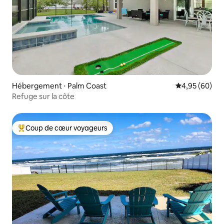
Hébergement ⋅ Palm Coast
Évaluation mo
4,95 (60)
Refuge sur la côte
Coup de cœur voyageurs
Coups de cœur voyageurs les plus appréciés