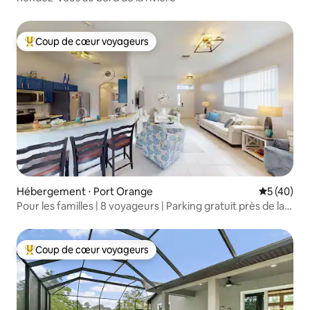
Coup de cœur voyageurs
Coups de cœur voyageurs les plus appréciés
Hébergement ⋅ Port Orange
Évaluation
5 (40)
Pour les familles | 8 voyageurs | Parking gratuit près de la
plage
Coup de cœur voyageurs
Coups de cœur voyageurs les plus appréciés