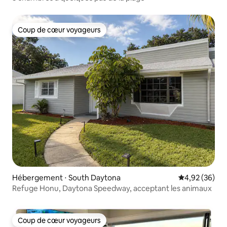
Coup de cœur voyageurs
Coup de cœur voyageurs
Hébergement ⋅ South Daytona
Évaluation mo
4,92 (36)
Refuge Honu, Daytona Speedway, acceptant les animaux
Coup de cœur voyageurs
Coup de cœur voyageurs