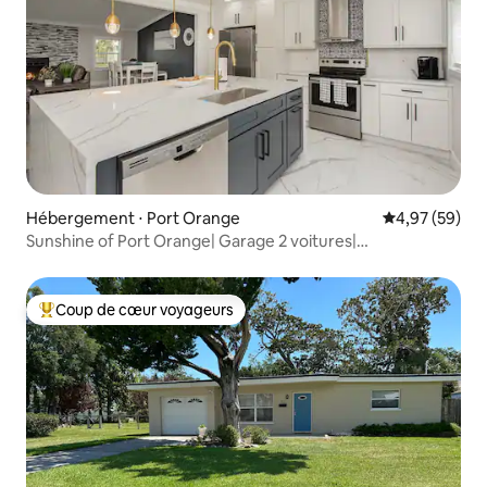
Hébergement ⋅ Port Orange
Évaluation mo
4,97 (59)
Sunshine of Port Orange| Garage 2 voitures|
Emplacement central
Coup de cœur voyageurs
Coups de cœur voyageurs les plus appréciés