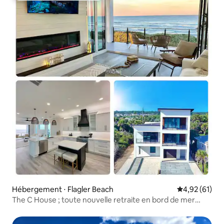
Hébergement ⋅ Flagler Beach
Évaluation mo
4,92 (61)
The C House ; toute nouvelle retraite en bord de mer
pour les couples