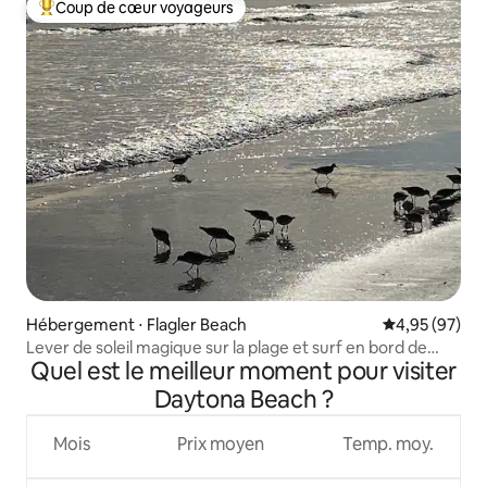
Coup de cœur voyageurs
Coups de cœur voyageurs les plus appréciés
Hébergement ⋅ Flagler Beach
Évaluation mo
4,95 (97)
Lever de soleil magique sur la plage et surf en bord de
Quel est le meilleur moment pour visiter
mer 3 chambres/2 salles de bain
Daytona Beach ?
Mois
Prix moyen
Temp. moy.