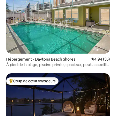
Hébergement ⋅ Daytona Beach Shores
Évaluation mo
4,94 (35)
À pied de la plage, piscine privée, spacieux, peut accueillir
12 personnes
Coup de cœur voyageurs
Coups de cœur voyageurs les plus appréciés