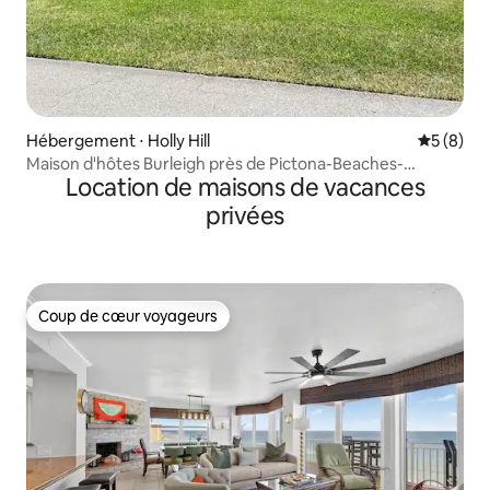
Hébergement ⋅ Holly Hill
Évaluatio
5 (8)
Maison d'hôtes Burleigh près de Pictona-Beaches-
Location de maisons de vacances
Speedway
privées
Coup de cœur voyageurs
Coup de cœur voyageurs