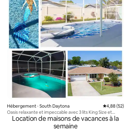
Hébergement ⋅ South Daytona
Évaluation mo
4,88 (52)
Oasis relaxante et impeccable avec 3 lits King Size et
Location de maisons de vacances à la
piscine clôturée
semaine