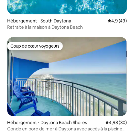
Hébergement ⋅ South Daytona
Évaluation m
4,9 (49)
Retraite à la maison à Daytona Beach
Coup de cœur voyageurs
Coup de cœur voyageurs
Hébergement ⋅ Daytona Beach Shores
Évaluation mo
4,93 (30)
Condo en bord de mer à Daytona avec accès à la piscine