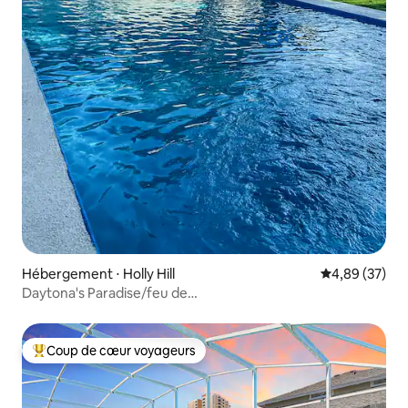
Hébergement ⋅ Holly Hill
Évaluation mo
4,89 (37)
Daytona's Paradise/feu de
camp/barbecue/3 chambres/2 salles de bain
Coup de cœur voyageurs
Coups de cœur voyageurs les plus appréciés