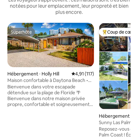
notées pour leur emplacement, leur propreté et bien
plus encore.
Superhôte
Coup de cœur 
Superhôte
Coups de cœur vo
Hébergement ⋅ Holly Hill
Évaluation moyenne sur la base
4,91 (117)
Maison confortable à Daytona Beach •
Jardin clôturé • Animaux acceptés
Bienvenue dans votre escapade
détendue sur la plage de Floride 🌴
Bienvenue dans notre maison privée
propre, confortable et soigneusement
conçue, située à seulement 1,1 miles de
la plage, des magasins, des restaurants
Hébergement ⋅ Pa
et des attractions locales. Que vous
Sunny Las Palmas :
soyez ici pour une escapade à la plage,
plage
Reposez-vous et 
pour rendre visite à votre famille, pour
Palm Coast ! Échap