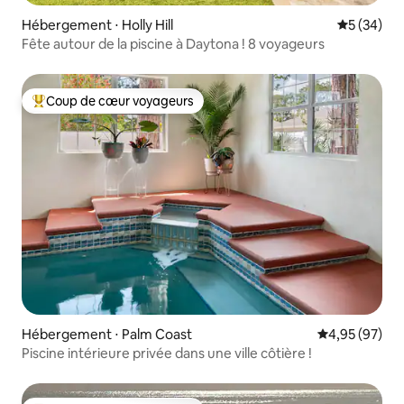
Hébergement ⋅ Holly Hill
Évaluation
5 (34)
Fête autour de la piscine à Daytona ! 8 voyageurs
Coup de cœur voyageurs
Coups de cœur voyageurs les plus appréciés
Hébergement ⋅ Palm Coast
Évaluation mo
4,95 (97)
Piscine intérieure privée dans une ville côtière !