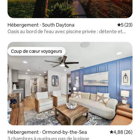
Hébergement ⋅ South Daytona
Évaluation
5 (23)
Oasis au bord de l'eau avec piscine privée : détente et
relaxation
Coup de cœur voyageurs
Coup de cœur voyageurs
Hébergement ⋅ Ormond-by-the-Sea
Évaluation mo
4,88 (26)
3 chambres à quelques pas de la plage