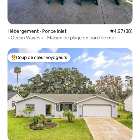
Hébergement ⋅ Ponce Inlet
Évaluation mo
4,97 (38)
« Ocean Waves » - Maison de plage en bord de mer
Coup de cœur voyageurs
Coups de cœur voyageurs les plus appréciés