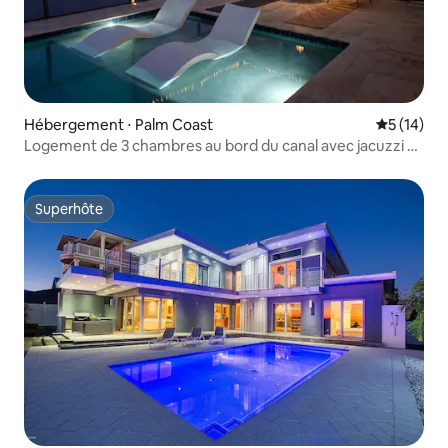
Hébergement ⋅ Palm Coast
Évaluation
5 (14)
Logement de 3 chambres au bord du canal avec jacuzzi et
billard
Superhôte
Superhôte