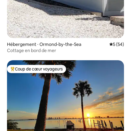
Hébergement ⋅ Ormond-by-the-Sea
Évaluation
5 (54)
Cottage en bord de mer
Coup de cœur voyageurs
Coups de cœur voyageurs les plus appréciés