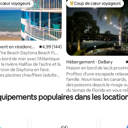
 cœur voyageurs
Coup de cœur voyageurs
 cœur voyageurs
Coups de cœur voyageurs les p
ent en résidence
Évaluation moyenne sur la base de 144 commen
4,99 (144)
 Beach Shores
The Beach Daytona Beach FL
 la base de 70 commentaires : 4,89 sur 5
s 2 salles de bain
n bord de mer avec l'Atlantique
Hébergement ⋅ DeBary
É
la rivière Halifax de l'autre et la
Maison en bord de lac/à proximi
orizon de Daytona en face.
plage ou des parcs à thème
Profitez d'une escapade relaxa
des piscines chauffées (adultes
famille. Nourrissez les canards,
), du jacuzzi, de la salle de
des poissons depuis le rivage o
a salle de club, du billard, du
du temps de Floride en vous re
, du jeu de palets, du basket-
uipements populaires dans les location
le patio extérieur en regardant 
ickleball et du tennis. Détendez-
magnifique coucher de soleil de
des lits king size avec des
Notre maison dispose de 3 ch
e luxe, cuisinez dans une
joliment décorées pour mettre
ntièrement équipée et
certains des endroits préférés 
vous sur le balcon. Chaises de
centrale. Il y a une chambre Mi
luses. Ascenseur jusqu'au