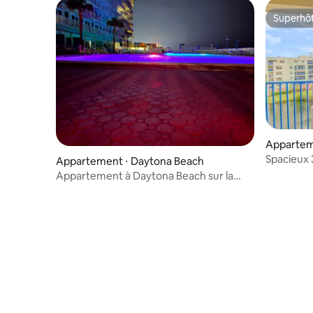
Superhô
Superhô
Appartem
ach
Spacieux
Appartement ⋅ Daytona Beach
vue sur l'
Appartement à Daytona Beach sur la
terrasse de la piscine et la plage