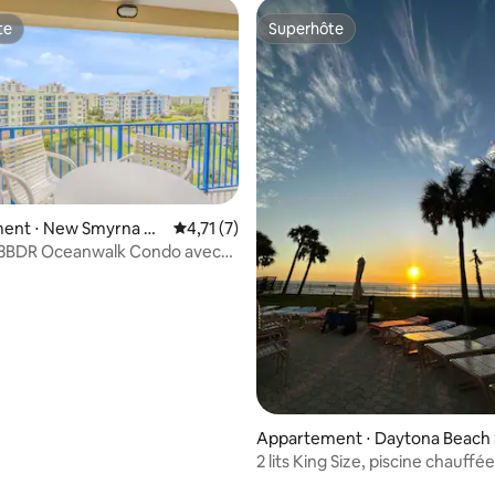
te
Superhôte
te
Superhôte
ent ⋅ New Smyrna Be
Évaluation moyenne sur la base de 7 comme
4,71 (7)
 3BDR Oceanwalk Condo avec
étang et la piscine
Appartement ⋅ Daytona Beach
ores
2 lits King Size, piscine chauffé
la plage