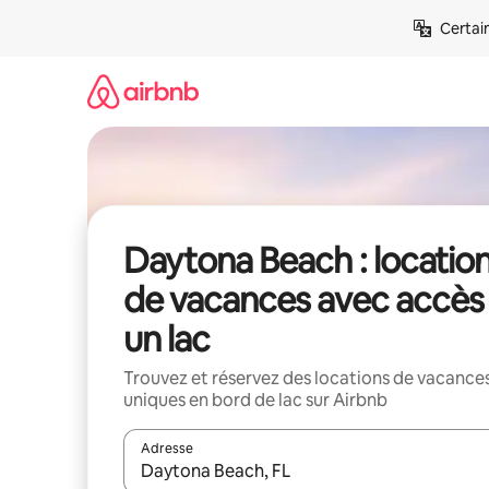
Aller
Certai
directement
au
contenu
Daytona Beach : locatio
de vacances avec accès
un lac
Trouvez et réservez des locations de vacance
uniques en bord de lac sur Airbnb
Adresse
Lorsque les résultats s'affichent, utilisez les flèc