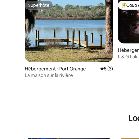
Superhôte
Coup 
Superhôte
Coups de
Hébergem
L & G Lake
Hébergement ⋅ Port Orange
Évaluation moyenn
5 (3)
La maison sur la rivière
Lo