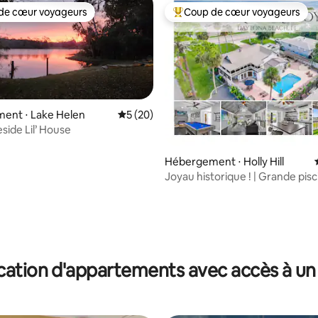
de cœur voyageurs
Coup de cœur voyageurs
 cœur voyageurs les plus appréciés
Coups de cœur voyageurs les p
ent ⋅ Lake Helen
Évaluation moyenne sur la base de 20 co
5 (20)
side Lil’ House
e sur la base de 3 commentaires : 5 sur 5
Hébergement ⋅ Holly Hill
Joyau historique ! | Grande pisc
sur l'Intracoastal !
cation d'appartements avec accès à un 