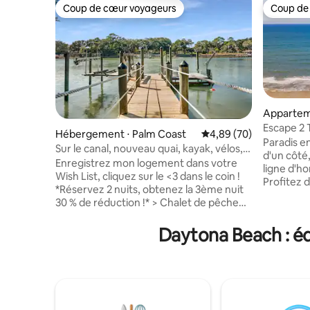
Coup de cœur voyageurs
Coup de
Coup de cœur voyageurs
Coup de
Appartem
⋅ Daytona
Escape 2 
Hébergement ⋅ Palm Coast
Évaluation moyenne sur
4,89 (70)
2 chambre
Paradis e
Sur le canal, nouveau quai, kayak, vélos,
d'un côté, 
équipement de plage
Enregistrez mon logement dans votre
ligne d'h
Wish List, cliquez sur le <3 dans le coin !
Profitez 
*Réservez 2 nuits, obtenez la 3ème nuit
et enfants
30 % de réduction !* > Chalet de pêche
sport, de l
au bord de l'eau avec quai flambant
ping-pong
neuf ! >SUP, vélos, équipement de plage,
Daytona Beach : éq
ball, du p
équipement de yoga - avec renonciation
vous dans 
signée >Rampe de bateau à 1 mile >2 min
matelas d
de Hammock Beach >Terrasse avec
cuisine e
sièges, barbecue au propane + cuisine
détendez-
extérieure >Kayak inclus >Pour 6
plage inc
personnes >La plage est à 5 minutes en