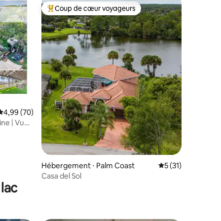
Coup de cœur voyageurs
lus appréciés
Coups de cœur voyageurs les plus appréciés
mmentaires : 5 sur 5
Évaluation moyenne sur la base de 70 commentaires : 4,99 sur 5
4,99 (70)
ine | Vue
Hébergement ⋅ Palm Coast
Évaluation moyenne
5 (31)
Casa del Sol
lac