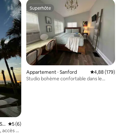
Superhôte
Superhôte
ntaires : 4,71 sur 5
Appartement ⋅ Sanford
Évaluation moyenne sur
4,88 (179)
Studio bohème confortable dans le
centre-ville de Sanford
 Sh
Évaluation moyenne sur la base de 6 commentaires : 5 sur 5
5 (6)
e, accès à