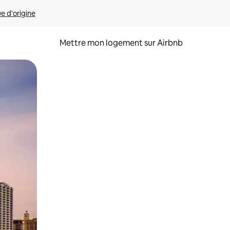
ue d'origine
Mettre mon logement sur Airbnb
sant glisser.