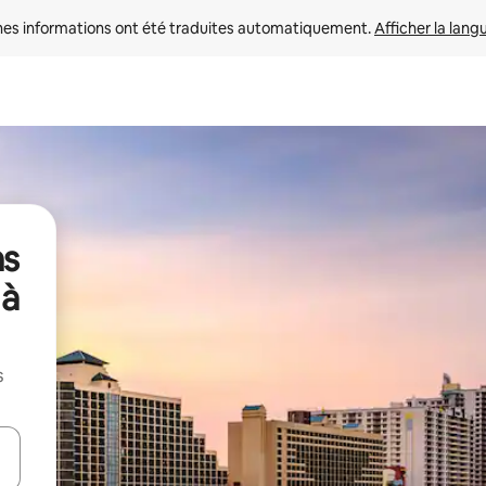
nes informations ont été traduites automatiquement. 
Afficher la lang
ns
 à
s
hes vers le haut et vers le bas pour les parcourir ou en appuyant et en fai