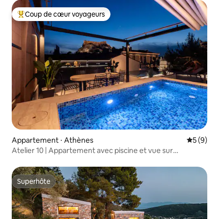
Coup de cœur voyageurs
Coups de cœur voyageurs les plus appréciés
Appartement ⋅ Athènes
Évaluatio
5 (9)
Atelier 10 | Appartement avec piscine et vue sur
l'Acropole
Superhôte
Superhôte