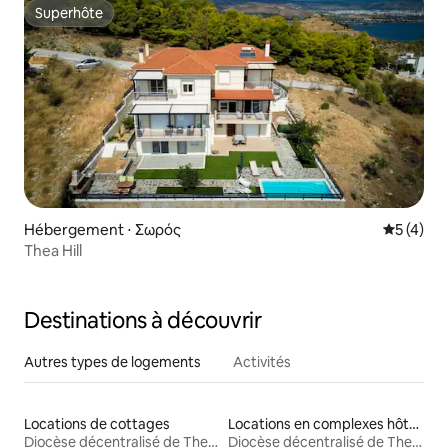
Superhôte
Superhôte
Hébergement ⋅ Σωρός
Évaluatio
5 (4)
Thea Hill
Destinations à découvrir
Autres types de logements
Activités
Locations de cottages
Locations en complexes hôteliers
Diocèse décentralisé de Thessalie-Grèce centrale
Diocèse décentralisé de Thessalie-Grèce centrale