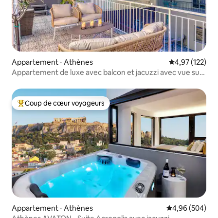
Appartement ⋅ Athènes
Évaluation moy
4,97 (122)
Appartement de luxe avec balcon et jacuzzi avec vue sur
l'Acropole
Coup de cœur voyageurs
Coups de cœur voyageurs les plus appréciés
Appartement ⋅ Athènes
Évaluation moy
4,96 (504)