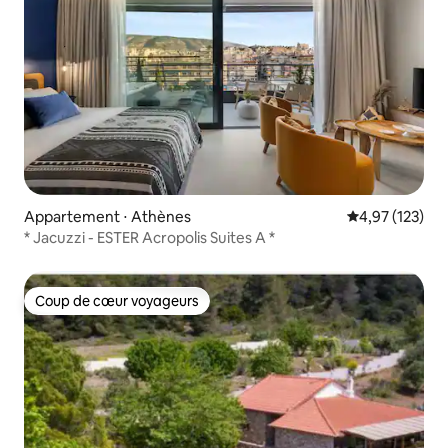
Appartement ⋅ Athènes
Évaluation moy
4,97 (123)
* Jacuzzi - ESTER Acropolis Suites A *
Coup de cœur voyageurs
Coup de cœur voyageurs