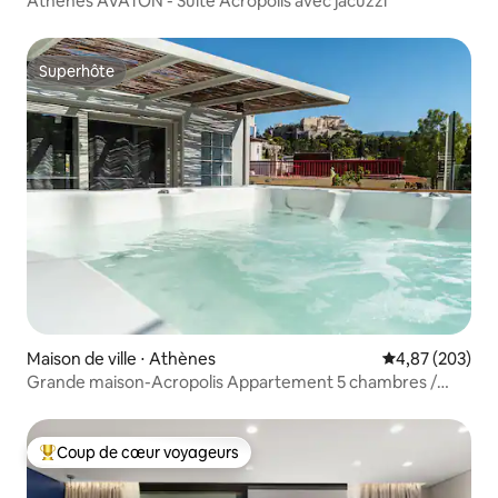
Athènes AVATON - Suite Acropolis avec jacuzzi
Superhôte
Superhôte
Maison de ville ⋅ Athènes
Évaluation moy
4,87 (203)
Grande maison-Acropolis Appartement 5 chambres /
Jacuzzi extérieur
Coup de cœur voyageurs
Coups de cœur voyageurs les plus appréciés