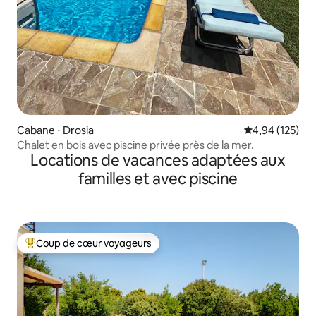
Cabane ⋅ Drosia
Évaluation moy
4,94 (125)
Chalet en bois avec piscine privée près de la mer.
Locations de vacances adaptées aux
familles et avec piscine
Coup de cœur voyageurs
Coups de cœur voyageurs les plus appréciés