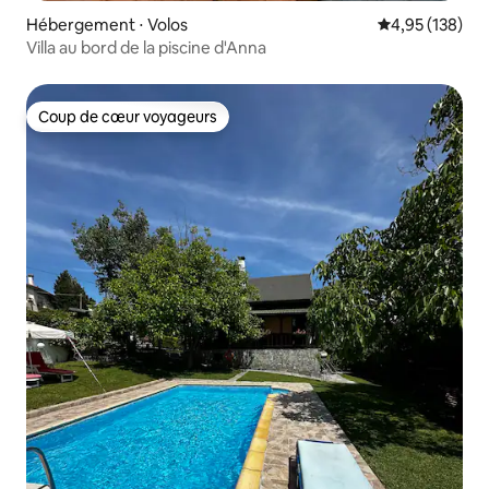
Hébergement ⋅ Volos
Évaluation moy
4,95 (138)
Villa au bord de la piscine d'Anna
Coup de cœur voyageurs
Coup de cœur voyageurs