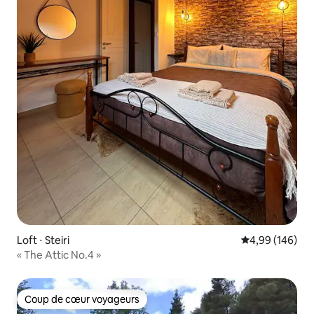
Loft ⋅ Steiri
Évaluation moy
4,99 (146)
« The Attic No.4 »
Coup de cœur voyageurs
Coup de cœur voyageurs