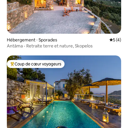
Hébergement ⋅ Sporades
Évaluatio
5 (4)
Antāma - Retraite terre et nature, Skopelos
Coup de cœur voyageurs
Coups de cœur voyageurs les plus appréciés