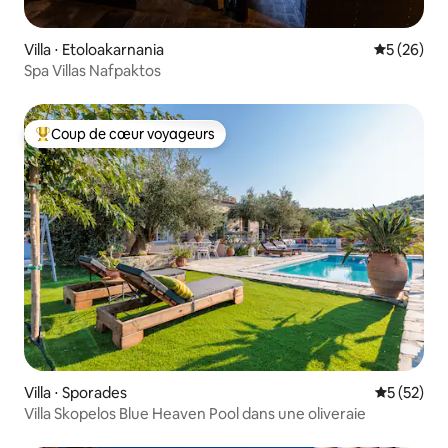
Villa ⋅ Etoloakarnania
Évaluation
5 (26)
Spa Villas Nafpaktos
Coup de cœur voyageurs
Coups de cœur voyageurs les plus appréciés
Villa ⋅ Sporades
Évaluation
5 (52)
Villa Skopelos Blue Heaven Pool dans une oliveraie