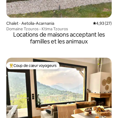
Chalet ⋅ Aetolia-Acarnania
Évaluation mo
4,93 (27)
Domaine Tzouros - Ktima Tzouros
Locations de maisons acceptant les
familles et les animaux
Coup de cœur voyageurs
Coups de cœur voyageurs les plus appréciés