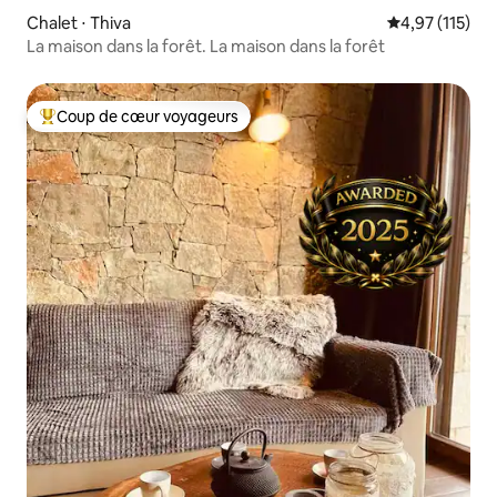
Chalet ⋅ Thiva
Évaluation moy
4,97 (115)
La maison dans la forêt. La maison dans la forêt
Coup de cœur voyageurs
Coups de cœur voyageurs les plus appréciés