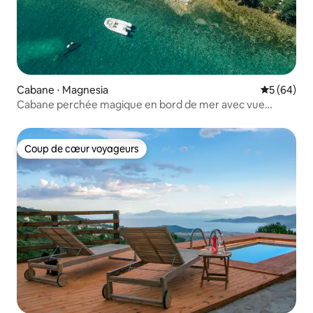
Cabane ⋅ Magnesia
Évaluation
5 (64)
Cabane perchée magique en bord de mer avec vue
imprenable
Coup de cœur voyageurs
Coup de cœur voyageurs