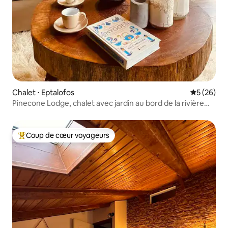
Chalet ⋅ Eptalofos
Évaluation
5 (26)
Pinecone Lodge, chalet avec jardin au bord de la rivière
Eptalofos
Coup de cœur voyageurs
Coups de cœur voyageurs les plus appréciés