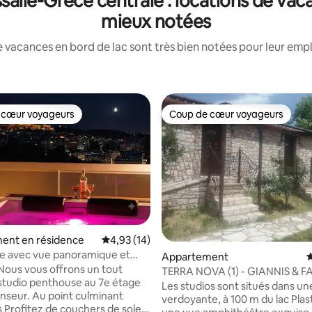
alie-Grèce centrale : locations de vac
mieux notées
 vacances en bord de lac sont très bien notées pour leur emp
 cœur voyageurs
Coup de cœur voyageurs
 cœur voyageurs
Coup de cœur voyageurs
ent en résidence
Évaluation moyenne sur la base de 14 comme
4,93 (14)
e avec vue panoramique et
 la base de 86 commentaires : 4,99 sur 5
Appartement
É
 Nous vous offrons un tout
TERRA NOVA (1) - GIANNIS & FA
tudio penthouse au 7e étage
Les studios sont situés dans u
nseur. Au point culminant
verdoyante, à 100 m du lac Plas
 Profitez de couchers de soleil