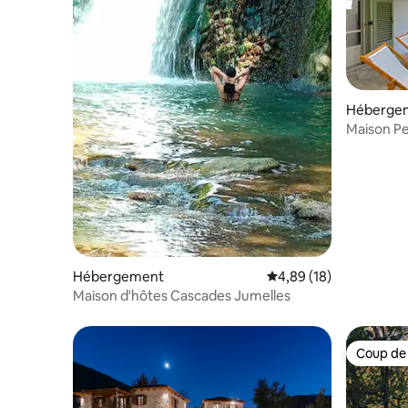
Héberge
Maison P
Hébergement
Évaluation moyenne su
4,89 (18)
Maison d'hôtes Cascades Jumelles
Coup de
Coup de