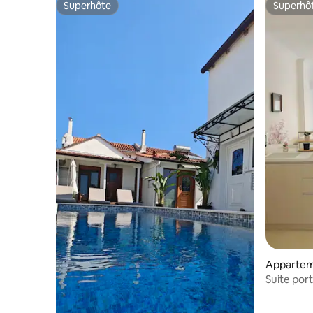
Superhôte
Superhô
Superhôte
Superhô
Apparte
Suite port
Athènes