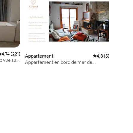
valuation moyenne sur la base de 221 commentaires : 4,74 sur 5
4,74 (221)
Appartement
Évaluation moyenne 
4,8 (5)
 vue sur
Appartement en bord de mer de
Kinfeels ( P2 )
entaires : 4,6 sur 5