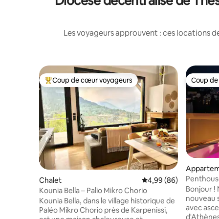
Diocèse décentralisé de Thess
Les voyageurs approuvent : ces locations de
Coup de cœur voyageurs
Coup de
Coups de cœur voyageurs les plus appréciés
Coup de
Appartem
Penthous
Chalet
Évaluation moyenne sur
4,99 (86)
jacuzzi !
Bonjour !
Kounia Bella – Palio Mikro Chorio
nouveau s
Kounia Bella, dans le village historique de
avec asce
Paléo Mikro Chorio près de Karpenissi,
d'Athènes