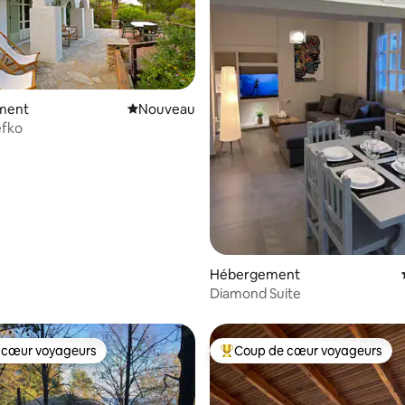
ment
Nouvel hébergement
Nouveau
efko
r la base de 18 commentaires : 4,89 sur 5
Hébergement
Diamond Suite
 cœur voyageurs
Coup de cœur voyageurs
 cœur voyageurs
Coups de cœur voyageurs les p