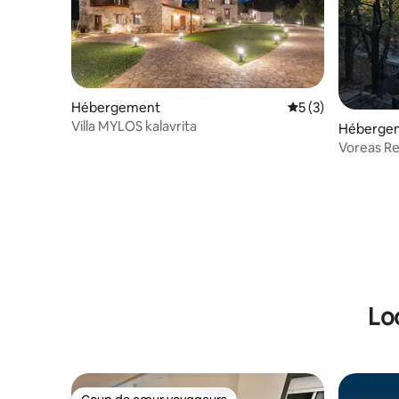
Hébergement
Évaluation moyenn
5 (3)
Villa MYLOS kalavrita
Héberge
Voreas Res
Pool
Lo