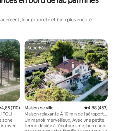
ances en bord de lac parmi les
lacement, leur propreté et bien plus encore.
Maison de
Superhôte
Coup
Superhôte
Coups d
Driades 
Archontik
village v
Plastira,
de Neocho
accueilli
de trois 
salle à 
d'un sal
ntaires : 4,93 sur 5
salles de
valuation moyenne sur la base de 110 commentaires : 4,85 sur 5
4,85 (110)
Maison de ville
Évaluation moyenne sur
4,88 (453)
téléviseu
chauffag
I TOLI
Maison relaxante À 10 min de l'aéroport
privé. Pr
À 15 minutes du port À 35 minutes de
ne zone
Un manoir merveilleux, Avec une petite
la chaîne
l'Acropole
tira avec
ferme dédiée à l'écotourisme, bon choix
Plastira 