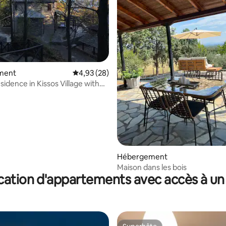
e sur la base de 3 commentaires : 5 sur 5
ment
Évaluation moyenne sur la base de 28 commen
4,93 (28)
idence in Kissos Village with
Hébergement
Maison dans les bois
cation d'appartements avec accès à un 