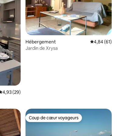
Hébergement
Évaluation moyenne su
4,84 (61)
Jardin de Xrysa
Évaluation moyenne sur la base de 29 commentaires : 4,93 sur 5
4,93 (29)
Coup de cœur voyageurs
lus appréciés
Coup de cœur voyageurs