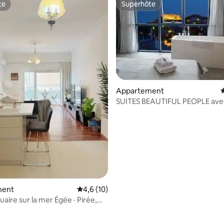
te
Superhôte
te
Superhôte
Appartement
É
SUITES BEAUTIFUL PEOPLE avec
l'Acropole d'Athènes
ment
Évaluation moyenne sur la base de 10 comm
4,6 (10)
uaire sur la mer Égée · Pirée,