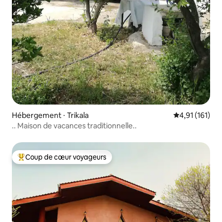
Hébergement ⋅ Trikala
Évaluation moy
4,91 (161)
.. Maison de vacances traditionnelle..
Coup de cœur voyageurs
Coups de cœur voyageurs les plus appréciés