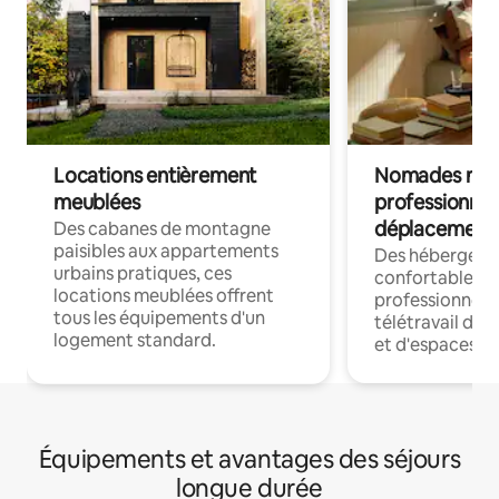
Locations entièrement
Nomades num
meublées
professionnel
déplacement
Des cabanes de montagne
paisibles aux appartements
Des hébergem
urbains pratiques, ces
confortables p
locations meublées offrent
professionnels
tous les équipements d'un
télétravail dis
logement standard.
et d'espaces de
Équipements et avantages des séjours
longue durée