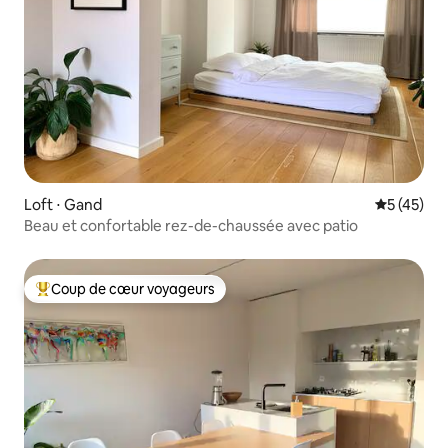
Loft ⋅ Gand
Évaluation
5 (45)
Beau et confortable rez-de-chaussée avec patio
Coup de cœur voyageurs
Coups de cœur voyageurs les plus appréciés