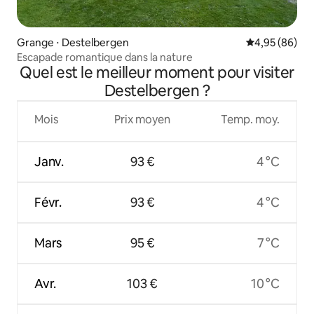
Grange ⋅ Destelbergen
Évaluation mo
4,95 (86)
Escapade romantique dans la nature
Quel est le meilleur moment pour visiter
Destelbergen ?
Mois
Prix moyen
Temp. moy.
Janv.
93 €
4 °C
Févr.
93 €
4 °C
Mars
95 €
7 °C
Avr.
103 €
10 °C