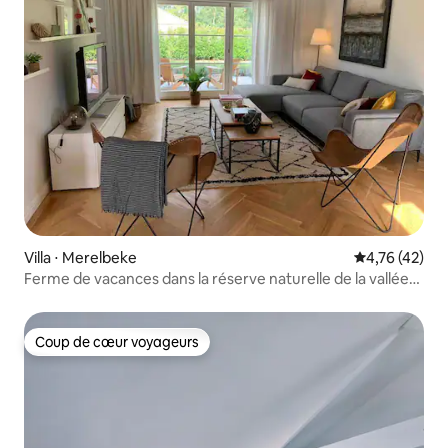
Villa ⋅ Merelbeke
Évaluation mo
4,76 (42)
Ferme de vacances dans la réserve naturelle de la vallée
de l'Escaut
Coup de cœur voyageurs
Coup de cœur voyageurs