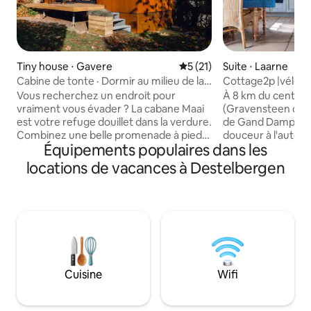
Tiny house ⋅ Gavere
Évaluation moyenne sur la b
5 (21)
Suite ⋅ Laarne
Cabine de tonte · Dormir au milieu de la
Cottage2p |vélos|
verdure
arboré|lac|8 km du
Vous recherchez un endroit pour
À 8 km du centre 
vraiment vous évader ? La cabane Maai
(Gravensteen du 
est votre refuge douillet dans la verdure.
de Gand Dampoort
Combinez une belle promenade à pied/à
douceur à l'autor
Équipements populaires dans les
vélo ou une escapade en ville avec une
siècle avec 2 cott
belle nuit dans notre tiny house.
voyageurs. Entouré
locations de vacances à Destelbergen
Réveillez-vous avec vue sur les arbres,
de forêts. En raiso
observez les écureuils jouer et profitez
architectural spécif
d'une pure tranquillité à deux. Bien que
confortablement c
vous séjourniez en pleine nature,
merveilleusement 
plusieurs restaurants confortables sont
chauds de l'été. Le studio cottage est
accessibles à pied. Et vous souhaitez
construit en briqu
commencer la journée tranquillement
confortablement 
avec le petit déjeuner ? Ensuite, vous
2 personnes avec t
Cuisine
Wifi
pourrez commander une délicieuse
salon, salle de bai
boîte de petit déjeuner sur place.
télévision connect
central, cheminée 