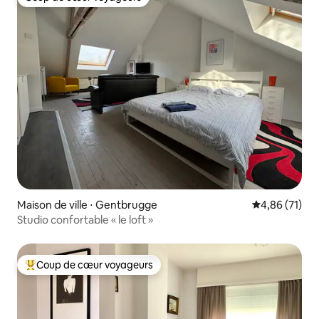
Coup de cœur voyageurs
Maison de ville ⋅ Gentbrugge
Évaluation mo
4,86 (71)
Studio confortable « le loft »
Coup de cœur voyageurs
Coups de cœur voyageurs les plus appréciés