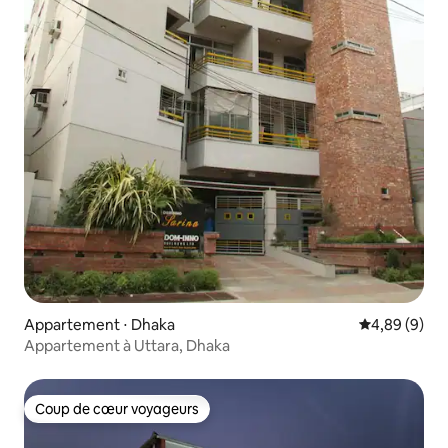
Appartement ⋅ Dhaka
Évaluation m
4,89 (9)
Appartement à Uttara, Dhaka
Coup de cœur voyageurs
Coup de cœur voyageurs