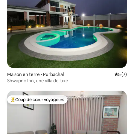
Maison en terre ⋅ Purbachal
Évaluatio
5 (7)
Shwapno Inn, une villa de luxe
Coup de cœur voyageurs
Coups de cœur voyageurs les plus appréciés