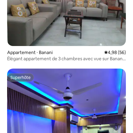
Appartement ⋅ Banani
Évaluation mo
4,98 (56)
Élégant appartement de 3 chambres avec vue sur Banani
– Excellent emplacement
Superhôte
Superhôte