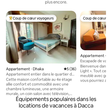
plus encore.
Coup de cœur voyageurs
Coup de cœur vo
Coups de cœur voyageurs les plus appréciés
Coup de cœur vo
Appartement ⋅ D
Escapade de vacan
Bashundhara
Bienvenue dans le
Appartement ⋅ Dhaka
Évaluation moyenne sur la b
5 (36)
Light ». Tout cet 
Appartement entier dans le quartier de
meublé avec goût 
Gulshan-1
Cette maison confortable au 4e étage
vous pourriez avoi
allie confort et commodité avec une
que vous passerez
chambre lumineuse, une armoire
dispose de trois 
murale, un coin salon avec télévision,
avec 3 balcons sépa
Équipements populaires dans les
une salle de prière, un poste de travail et
bains pour une fami
un coin repas. La cuisine comprend un
entièrement équi
locations de vacances à Dacca
réfrigérateur, un four et un filtre à eau
les ustensiles de c