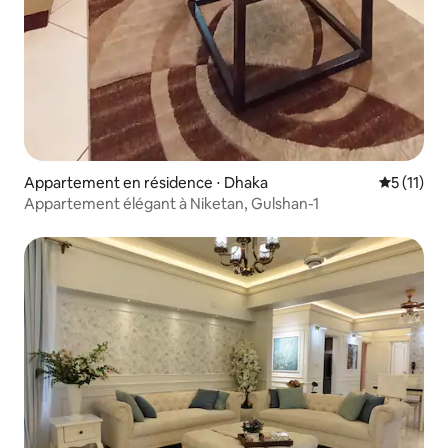
Appartement en résidence ⋅ Dhaka
Évaluatio
5 (11)
Appartement élégant à Niketan, Gulshan-1