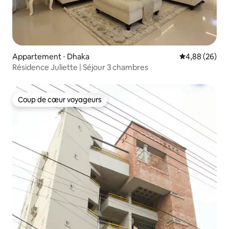
Appartement ⋅ Dhaka
Évaluation mo
4,88 (26)
Résidence Juliette | Séjour 3 chambres
Coup de cœur voyageurs
Coup de cœur voyageurs