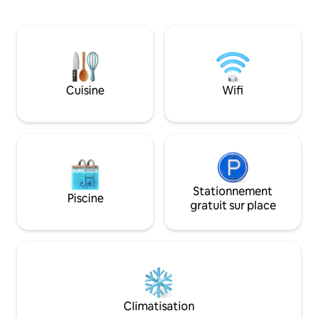
HI-TECH pour faciliter la vie. Les
aménagé avec des
éléments essentiels comme le geyser, le
pour regarder la t
wifi et la climatisation dans la chambre et
connexions par câb
le salon assurent le confort. Situé à côté
est juste à côté de
du magasin d’usine Gulshan Aarong et à
entièrement équip
distance de marche d’établissements de
restauration, il est parfait pour lire au
Cuisine
Wifi
calme, travailler à domicile ou
simplement se détendre, pour
2 personnes au maximum. Ascenseur
24h/24, 7j/7.
Stationnement
Piscine
gratuit sur place
Climatisation