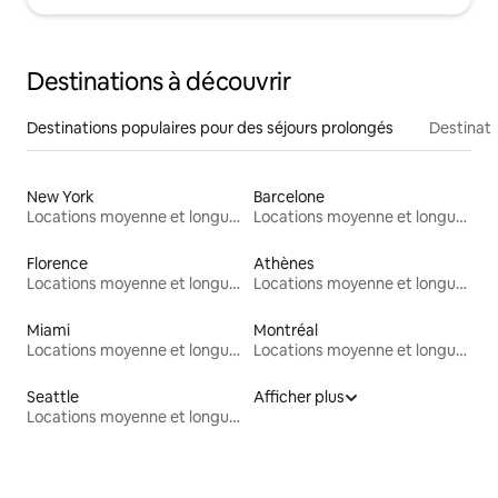
Destinations à découvrir
Destinations populaires pour des séjours prolongés
Destinati
New York
Barcelone
Locations moyenne et longue durée
Locations moyenne et longue durée
Florence
Athènes
Locations moyenne et longue durée
Locations moyenne et longue durée
Miami
Montréal
Locations moyenne et longue durée
Locations moyenne et longue durée
Seattle
Afficher plus
Locations moyenne et longue durée