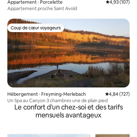
Appartement ⋅ Porcelette
Évaluation moy
4,93 (107)
Appartement proche Saint Avold
Coup de cœur voyageurs
Coup de cœur voyageurs
Hébergement ⋅ Freyming-Merlebach
Évaluation moy
4,84 (727)
Un Spa au Canyon 3 chambres une de plain pied
Le confort d'un chez-soi et des tarifs
mensuels avantageux