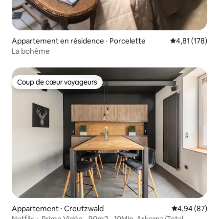
Appartement en résidence ⋅ Porcelette
Évaluation moy
4,81 (178)
La bohême
Coup de cœur voyageurs
Coup de cœur voyageurs
Appartement ⋅ Creutzwald
Évaluation mo
4,94 (87)
Netflix + Prime Vidéo - 90m2 - 10Min-Arkema/Total