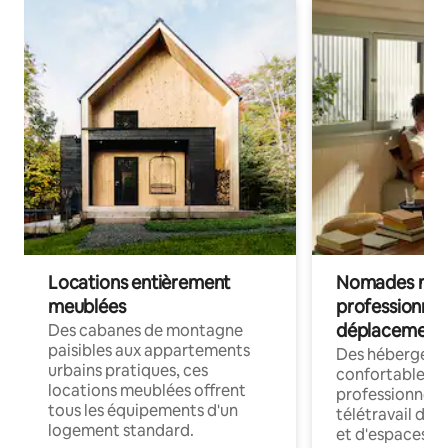
Locations entièrement
Nomades num
meublées
professionnel
déplacement
Des cabanes de montagne
paisibles aux appartements
Des hébergem
urbains pratiques, ces
confortables p
locations meublées offrent
professionnels
tous les équipements d'un
télétravail dis
logement standard.
et d'espaces de