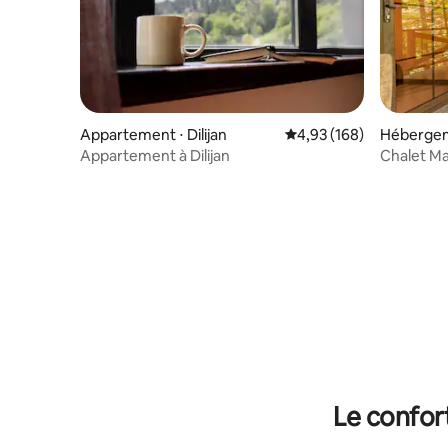
Appartement ⋅ Dilijan
Évaluation moyenne sur 
4,93 (168)
Hébergeme
Appartement à Dilijan
Chalet Ma
Dilijan
Le confor