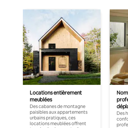
Locations entièrement
Noma
meublées
prof
dépl
Des cabanes de montagne
paisibles aux appartements
Des 
urbains pratiques, ces
confo
locations meublées offrent
profe