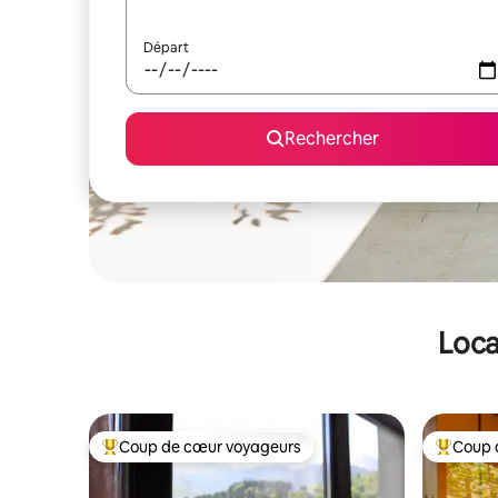
Départ
Rechercher
Loca
Coup de cœur voyageurs
Coup 
Coups de cœur voyageurs les plus appréciés
Coups de