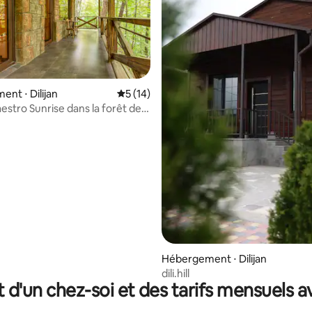
la base de 168 commentaires : 4,93 sur 5
nt ⋅ Dilijan
Évaluation moyenne sur la base de 14 co
5 (14)
estro Sunrise dans la forêt de
Hébergement ⋅ Dilijan
dili.hill
t d'un chez-soi et des tarifs mensuels 