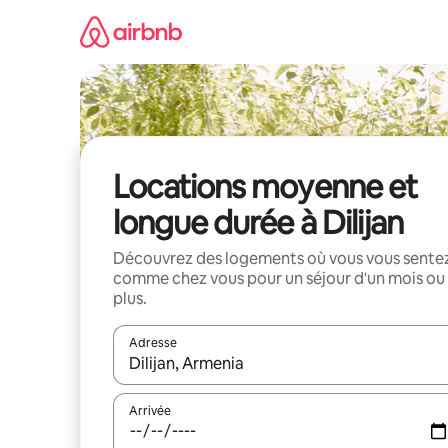
Aller
directement
au
contenu
Locations moyenne et
longue durée à Dilijan
Découvrez des logements où vous vous sente
comme chez vous pour un séjour d'un mois ou
plus.
Adresse
Lorsque les résultats s'affichent, utilisez les flèc
Arrivée