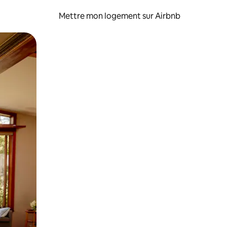
Mettre mon logement sur Airbnb
sant glisser.