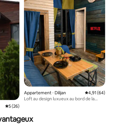
mmentaires : 5 sur 5
Appartement ⋅ Dilijan
Évaluation moyenne su
4,91 (64)
Loft au design luxueux au bord de la
rivière · Centre de Dilijan
Évaluation moyenne sur la base de 26 commentaires : 5 sur 5
5 (26)
avantageux