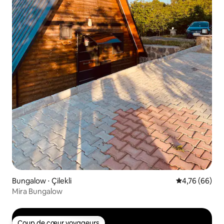
Bungalow ⋅ Çilekli
Évaluation mo
4,76 (66)
Mira Bungalow
Coup de cœur voyageurs