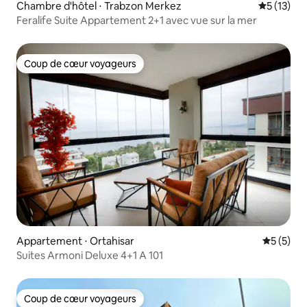
Chambre d'hôtel ⋅ Trabzon Merkez
Évaluation
5 (13)
Feralife Suite Appartement 2+1 avec vue sur la mer
Coup de cœur voyageurs
Coup de cœur voyageurs
Appartement ⋅ Ortahisar
Évaluatio
5 (5)
Suites Armoni Deluxe 4+1 A 101
Coup de cœur voyageurs
Coup de cœur voyageurs