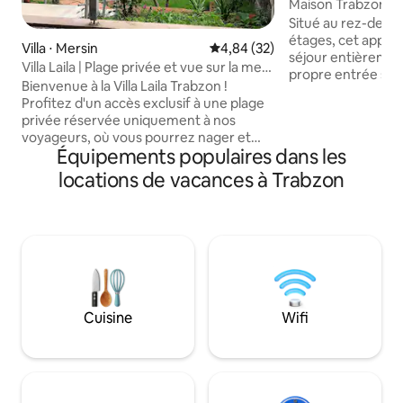
Maison Trabzon - Pi
Situé au rez-de-jar
étages, cet appar
Villa ⋅ Mersin
Évaluation moyenne sur la base
4,84 (32)
séjour entièrement
Villa Laila | Plage privée et vue sur la mer
propre entrée sép
pour la famille
Bienvenue à la Villa Laila Trabzon !
indépendante, il o
Profitez d'un accès exclusif à une plage
la piscine et au jardin. La piscine
privée réservée uniquement à nos
jardin sont entiè
voyageurs, où vous pourrez nager et
privé. Tous les esp
Équipements populaires dans les
vous détendre dans la magnifique mer
extérieurs présent
Noire, loin de la foule. Notre spacieuse
locations de vacances à Trabzon
l'annonce, y compr
villa de 3 étages offre une vue sur la mer,
sont à votre usage 
un jardin privé avec des arbres fruitiers,
choix idéal pour u
un espace barbecue, une pergola
confortable et en
traditionnelle et un parking privé. Situé à
seulement 23 km du centre-ville de
Trabzon, avec l'A101, BİM et des
restaurants à seulement quelques
minutes.
Cuisine
Wifi