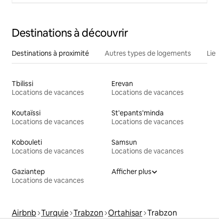
Destinations à découvrir
Destinations à proximité
Autres types de logements
Lie
Tbilissi
Erevan
Locations de vacances
Locations de vacances
Koutaïssi
St'epants'minda
Locations de vacances
Locations de vacances
Kobouleti
Samsun
Locations de vacances
Locations de vacances
Gaziantep
Afficher plus
Locations de vacances
Airbnb
Turquie
Trabzon
Ortahisar
Trabzon