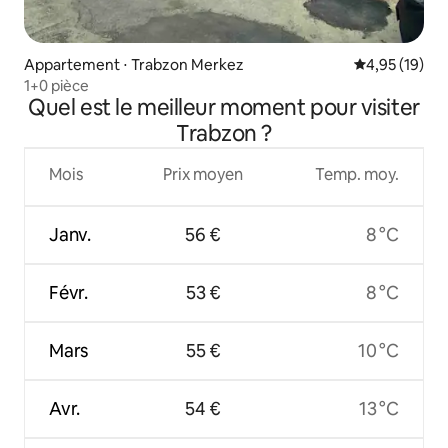
Appartement ⋅ Trabzon Merkez
Évaluation mo
4,95 (19)
1+0 pièce
Quel est le meilleur moment pour visiter
Trabzon ?
Mois
Prix moyen
Temp. moy.
Janv.
56 €
8 °C
Févr.
53 €
8 °C
Mars
55 €
10 °C
Avr.
54 €
13 °C