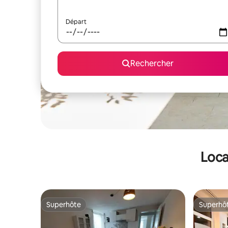
Départ
Rechercher
Loca
Superhôte
Superhô
Superhôte
Superhô