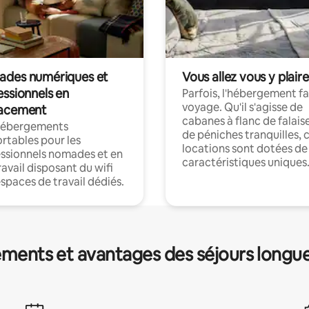
des numériques et
Vous allez vous y plaire
essionnels en
Parfois, l'hébergement fai
voyage. Qu'il s'agisse de
acement
cabanes à flanc de falais
hébergements
de péniches tranquilles, 
rtables pour les
locations sont dotées de
ssionnels nomades et en
caractéristiques uniques
ravail disposant du wifi
espaces de travail dédiés.
ments et avantages des séjours longu