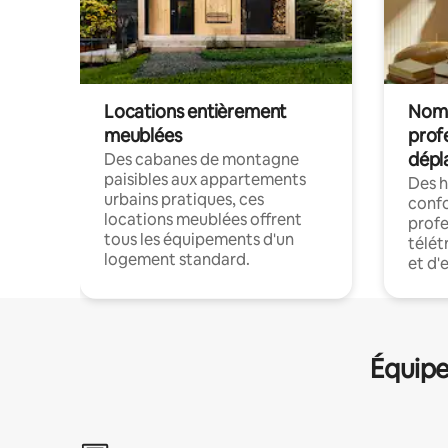
Locations entièrement
Noma
meublées
prof
dépl
Des cabanes de montagne
paisibles aux appartements
Des 
urbains pratiques, ces
confo
locations meublées offrent
profe
tous les équipements d'un
télét
logement standard.
et d'
Équipe