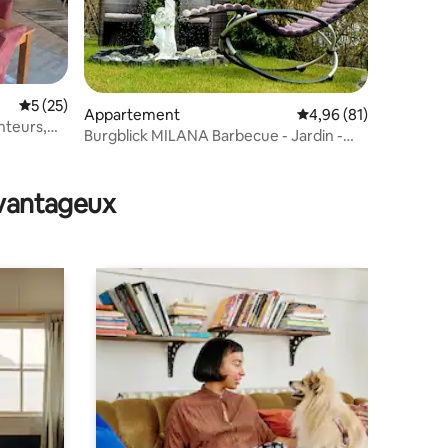
Évaluation moyenne sur la base de 25 commentaires : 5 sur 5
5 (25)
Appartement
Évaluation moyenne su
4,96 (81)
onteurs,
Burgblick MILANA Barbecue - Jardin -
Culture - Randonnée
mmentaires : 5 sur 5
avantageux