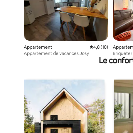
Appartement
Évaluation moyenne s
4,8 (10)
Apparte
Appartement de vacances Josy
Briqueteri
Le confor
parking