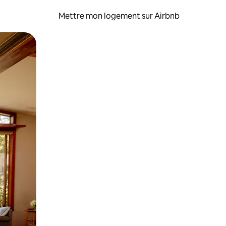
Mettre mon logement sur Airbnb
sant glisser.