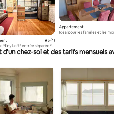
Appartement
Idéal pour les familles et les m
2 chambres, max. 5 personnes
ur la base de 10 commentaires : 4,8 sur 5
ment
Évaluation moyenne sur la base de 4 co
5 (4)
e *tiny Loft* entrée séparée *
t d'un chez-soi et des tarifs mensuels 