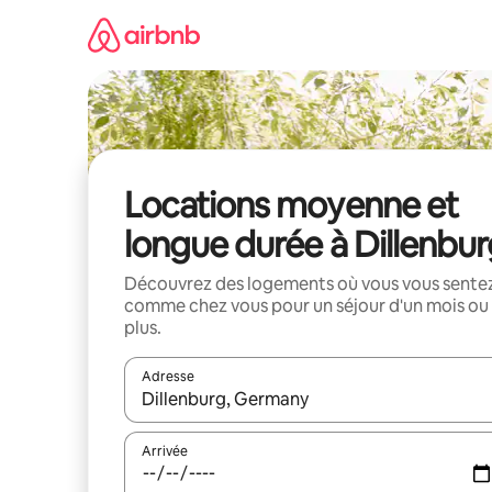
Aller
directement
au
contenu
Locations moyenne et
longue durée à Dillenbu
Découvrez des logements où vous vous sente
comme chez vous pour un séjour d'un mois ou
plus.
Adresse
Lorsque les résultats s'affichent, utilisez les flèc
Arrivée