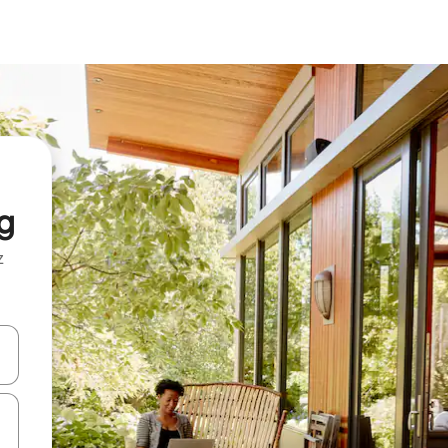
rg
z
hes vers le haut et vers le bas pour les parcourir ou en appuyant et en fai