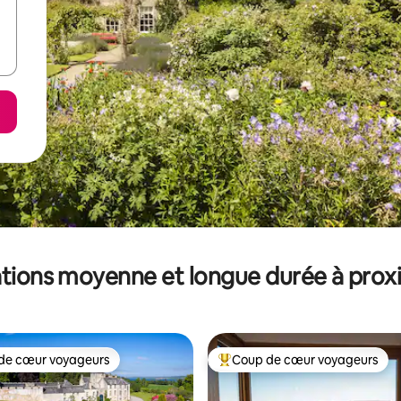
tions moyenne et longue durée à prox
de cœur voyageurs
Coup de cœur voyageurs
 cœur voyageurs les plus appréciés
Coups de cœur voyageurs les p