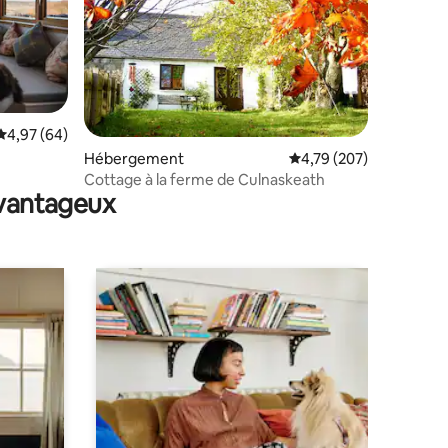
ntaires : 4,94 sur 5
Évaluation moyenne sur la base de 64 commentaires : 4,97 sur 5
4,97 (64)
Hébergement
Évaluation moyenne sur
4,79 (207)
Cottage à la ferme de Culnaskeath
avantageux