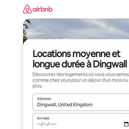
Aller
directement
au
contenu
Locations moyenne et
longue durée à Dingwall
Découvrez des logements où vous vous sente
comme chez vous pour un séjour d'un mois ou
plus.
Adresse
Lorsque les résultats s'affichent, utilisez les flèc
Arrivée