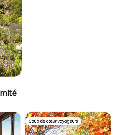
imité
Coup de cœur voyageurs
lus appréciés
Coup de cœur voyageurs