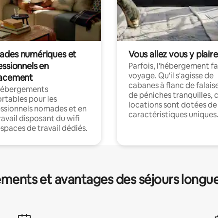
des numériques et
Vous allez vous y plaire
essionnels en
Parfois, l'hébergement fai
voyage. Qu'il s'agisse de
acement
cabanes à flanc de falais
hébergements
de péniches tranquilles, 
rtables pour les
locations sont dotées de
ssionnels nomades et en
caractéristiques uniques
ravail disposant du wifi
espaces de travail dédiés.
ments et avantages des séjours longu