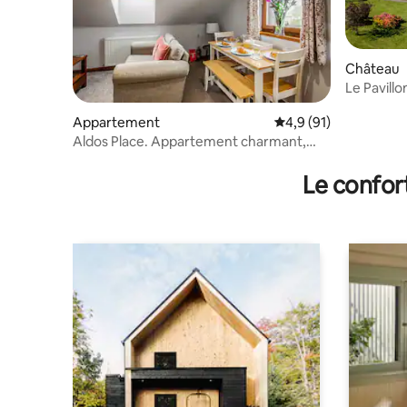
Château
Le Pavillo
d'Écosse
Appartement
Évaluation moyenne s
4,9 (91)
Aldos Place. Appartement charmant,
lumineux et relaxant.
Le confor