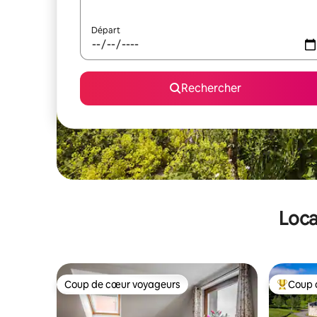
Départ
Rechercher
Loca
Coup de cœur voyageurs
Coup 
Coup de cœur voyageurs
Coups de