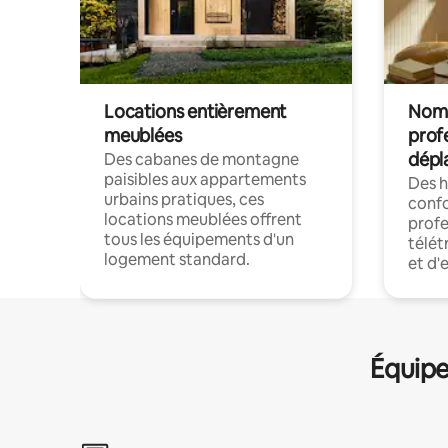
Locations entièrement
Noma
meublées
prof
dépl
Des cabanes de montagne
paisibles aux appartements
Des 
urbains pratiques, ces
confo
locations meublées offrent
profe
tous les équipements d'un
télét
logement standard.
et d'
Équipe