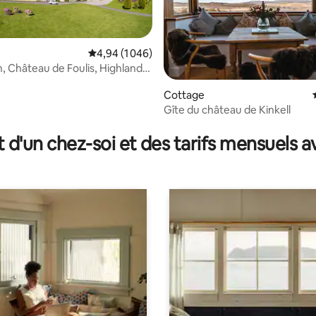
Évaluation moyenne sur la base de 1 046 comme
4,94 (1 046)
n, Château de Foulis, Highlands
ur la base de 91 commentaires : 4,9 sur 5
Cottage
Gîte du château de Kinkell
t d'un chez-soi et des tarifs mensuels 