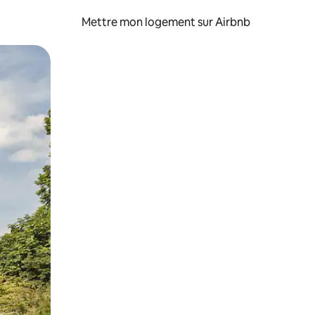
Mettre mon logement sur Airbnb
sant glisser.