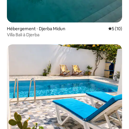
Hébergement ⋅ Djerba Midun
Évaluation
5 (10)
Villa Bali à Djerba