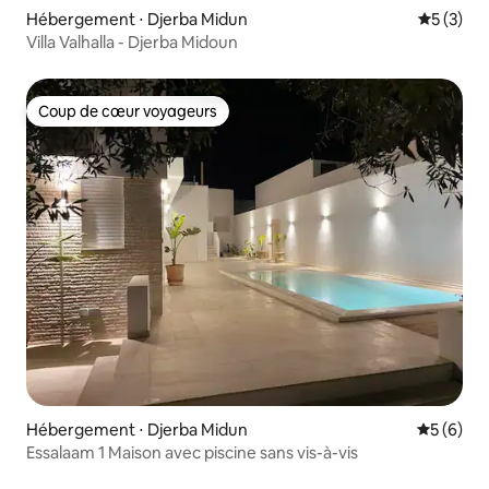
Hébergement ⋅ Djerba Midun
Évaluatio
5 (3)
Villa Valhalla - Djerba Midoun
Coup de cœur voyageurs
Coup de cœur voyageurs
Hébergement ⋅ Djerba Midun
Évaluatio
5 (6)
Essalaam 1 Maison avec piscine sans vis-à-vis