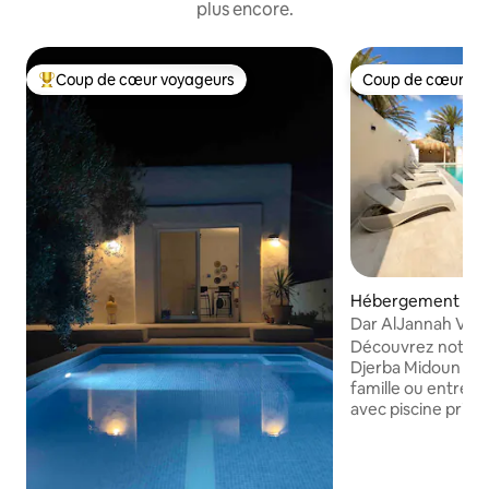
plus encore.
Coup de cœur voyageurs
Coup de cœur vo
Coups de cœur voyageurs les plus appréciés
Coup de cœur vo
Hébergement
Dar AlJannah Villa
Découvrez notre vi
Djerba Midoun po
famille ou entre am
avec piscine privée sans vis à v
entourée de palmiers offra
tranquillité absolue Idéalement situé
quelques minutes d