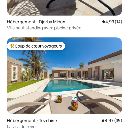
Hébergement ⋅ Djerba Midun
Évaluation mo
4,93 (14)
Villa haut standing avec piscine privée
Coup de cœur voyageurs
Coups de cœur voyageurs les plus appréciés
Hébergement ⋅ Tezdaine
Évaluation mo
4,97 (39)
La villa de rêve