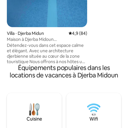
de Djerba et à 10 
Midoun. Les attrac
comme le parc des 
parc, le golf, les 
quelques minutes. 
inoubliable dans 
Villa ⋅ Djerba Midun
Évaluation moyenne sur la bas
4,9 (84)
Maison à Djerba Midoun
méditerranéenne
Détendez-vous dans cet espace calme
et élégant. Avec une architecture
djerbienne située au cœur de la zone
touristique Nous offrons à nos hôtes un
Équipements populaires dans les
endroit calme pour des vacances, à 3
minutes de la plage, une belle piscine
locations de vacances à Djerba Midoun
avec coin barbecue Nous offrons à nos
hôtes tous les bons emplacements pour
faire du shopping, des restaurants, des
musées, des activités et des excursions
dans le désert en 4x4 Un gardien ,un
concierge disponibles 24h/24 à
proximité de la villa Citerne d’eau
disponible 24/24
Cuisine
Wifi