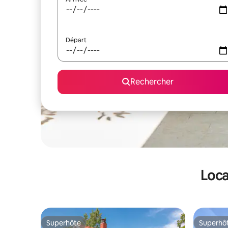
Départ
Rechercher
Loca
Superhôte
Superhô
Superhôte
Superhô