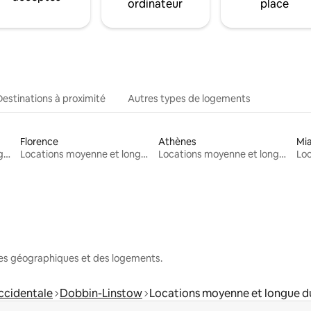
ordinateur
place
Destinations à proximité
Autres types de logements
Florence
Athènes
Mi
Locations moyenne et longue durée
Locations moyenne et longue durée
Locations moyenne et longue durée
nes géographiques et des logements.
cidentale
Dobbin-Linstow
Locations moyenne et longue d