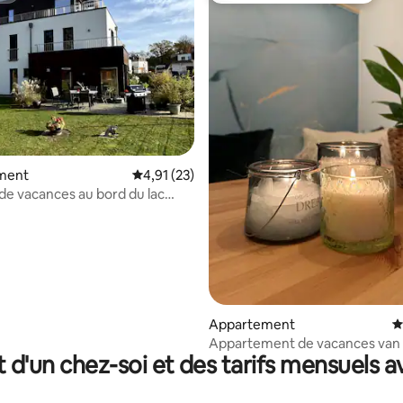
 la base de 24 commentaires : 4,58 sur 5
ment
Évaluation moyenne sur la base de 23 comme
4,91 (23)
de vacances au bord du lac
, sauna, jardin, 140 m ²
Appartement
É
Appartement de vacances van
t d'un chez-soi et des tarifs mensuels 
Bettkantee à Krakow am See