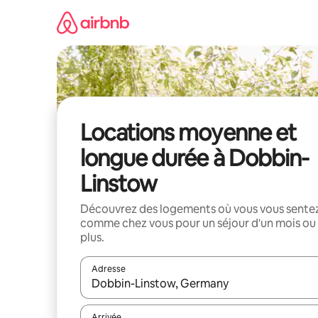
Aller
directement
au
contenu
Locations moyenne et
longue durée à Dobbin-
Linstow
Découvrez des logements où vous vous sente
comme chez vous pour un séjour d'un mois ou
plus.
Adresse
Lorsque les résultats s'affichent, utilisez les flèc
Arrivée