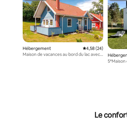
Hébergement
Évaluation moyenne sur
4,58 (24)
Maison de vacances au bord du lac avec
Héberge
sauna
5*Maison 
avec chien
Le confor