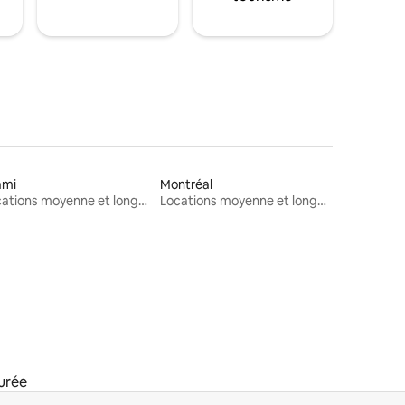
ami
Montréal
Locations moyenne et longue durée
Locations moyenne et longue durée
urée