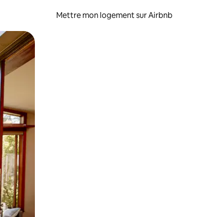
Mettre mon logement sur Airbnb
sant glisser.