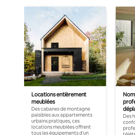
Locations entièrement
Noma
meublées
prof
dépl
Des cabanes de montagne
paisibles aux appartements
Des 
urbains pratiques, ces
confo
locations meublées offrent
profe
tous les équipements d'un
télét