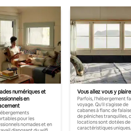
des numériques et
Vous allez vous y plaire
essionnels en
Parfois, l'hébergement fai
voyage. Qu'il s'agisse de
acement
cabanes à flanc de falais
hébergements
de péniches tranquilles, 
rtables pour les
locations sont dotées de
ssionnels nomades et en
caractéristiques uniques
ravail disposant du wifi