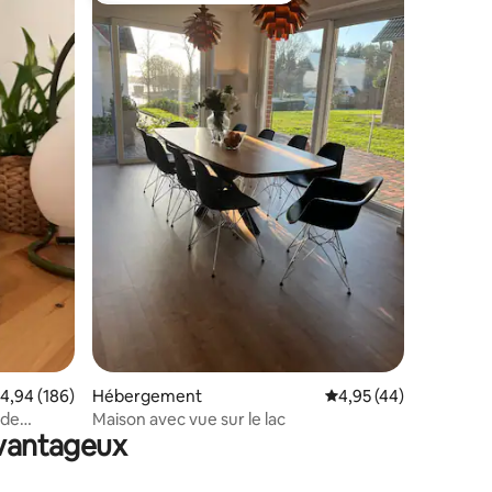
ntaires : 4,91 sur 5
valuation moyenne sur la base de 186 commentaires : 4,94 sur 5
4,94 (186)
Hébergement
Évaluation moyenne su
4,95 (44)
 de
Maison avec vue sur le lac
avantageux