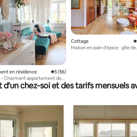
Cottage
É
Maison en pain d'épice : gîte de
 la base de 222 commentaires : 4,91 sur 5
campagne confortable
ent en résidence
Évaluation moyenne sur la base de 56 co
5 (56)
5 • Charmant appartement de
t d'un chez-soi et des tarifs mensuels 
vec âme