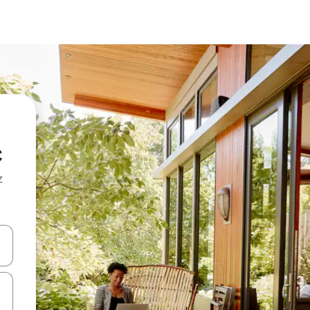
c
z
hes vers le haut et vers le bas pour les parcourir ou en appuyant et en fai