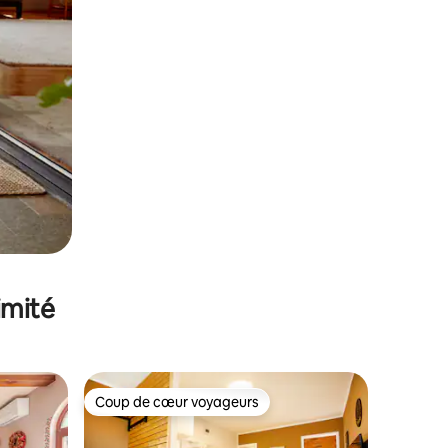
imité
Coup de cœur voyageurs
lus appréciés
Coup de cœur voyageurs