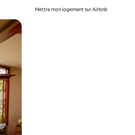
Mettre mon logement sur Airbnb
sant glisser.