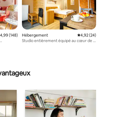
valuation moyenne sur la base de 148 commentaires : 4,99 sur 5
4,99 (148)
Hébergement
Évaluation moyenne su
4,92 (24)
Studio entièrement équipé au cœur de la
Slovénie
mmentaires : 5 sur 5
avantageux