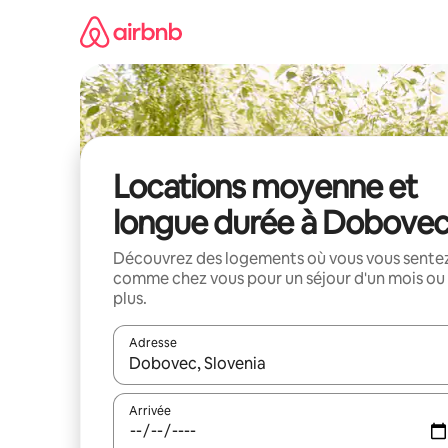
Aller
directement
au
contenu
Locations moyenne et
longue durée à Dobove
Découvrez des logements où vous vous sente
comme chez vous pour un séjour d'un mois ou
plus.
Adresse
Lorsque les résultats s'affichent, utilisez les flèc
Arrivée