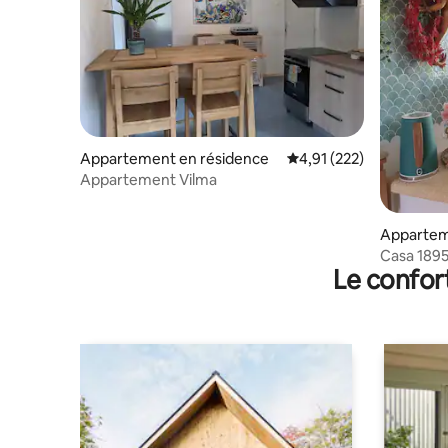
Appartement en résidence
Évaluation moyenne sur
4,91 (222)
Appartement Vilma
Appartem
Casa 189
Le confor
charme a