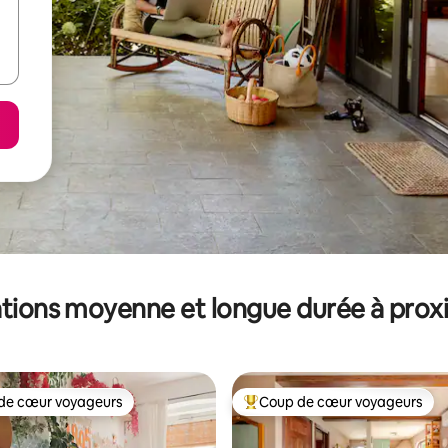
tions moyenne et longue durée à prox
de cœur voyageurs
Coup de cœur voyageurs
 cœur voyageurs les plus appréciés
Coups de cœur voyageurs les p