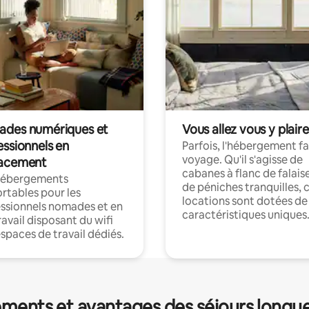
des numériques et
Vous allez vous y plaire
essionnels en
Parfois, l'hébergement fai
voyage. Qu'il s'agisse de
acement
cabanes à flanc de falais
hébergements
de péniches tranquilles, 
rtables pour les
locations sont dotées de
ssionnels nomades et en
caractéristiques uniques
ravail disposant du wifi
espaces de travail dédiés.
ments et avantages des séjours longu