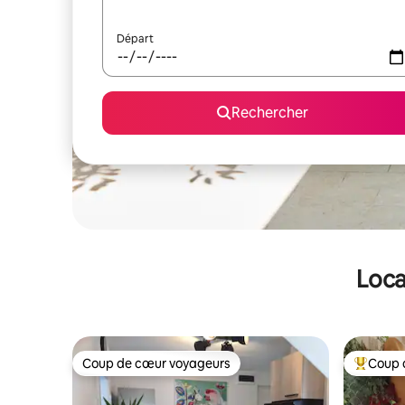
Départ
Rechercher
Loca
Coup de cœur voyageurs
Coup 
Coup de cœur voyageurs
Coups de