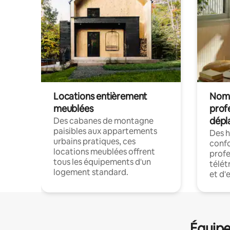
Locations entièrement
Noma
meublées
prof
dépl
Des cabanes de montagne
paisibles aux appartements
Des 
urbains pratiques, ces
confo
locations meublées offrent
profe
tous les équipements d'un
télét
logement standard.
et d'
Équipe