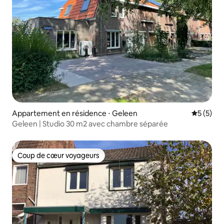
Appartement en résidence ⋅ Geleen
Évaluatio
5 (5)
Geleen | Studio 30 m2 avec chambre séparée
Coup de cœur voyageurs
Coup de cœur voyageurs