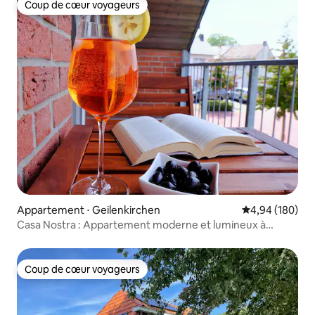
Coup de cœur voyageurs
Coup de cœur voyageurs
Appartement ⋅ Geilenkirchen
Évaluation moy
4,94 (180)
Casa Nostra : Appartement moderne et lumineux à
Geilenkirchen
Coup de cœur voyageurs
Coup de cœur voyageurs