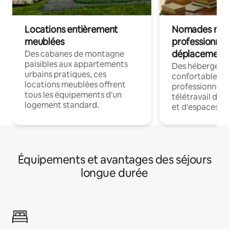
Locations entièrement
Nomades num
meublées
professionnel
déplacement
Des cabanes de montagne
paisibles aux appartements
Des hébergem
urbains pratiques, ces
confortables p
locations meublées offrent
professionnels
tous les équipements d'un
télétravail dis
logement standard.
et d'espaces de
Équipements et avantages des séjours
longue durée