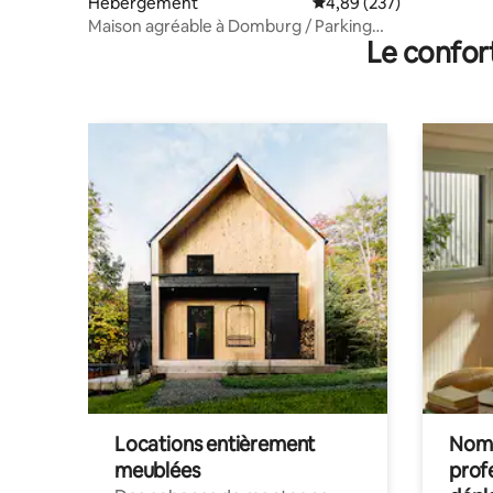
Hébergement
Évaluation moyenne sur 
4,89 (237)
Maison agréable à Domburg / Parking
Le confor
gratuit
Locations entièrement
Noma
meublées
prof