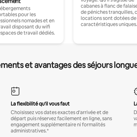
acement
cabanes à flanc de falais
hébergements
de péniches tranquilles, 
rtables pour les
locations sont dotées de
ssionnels nomades et en
caractéristiques uniques
ravail disposant du wifi
espaces de travail dédiés.
ments et avantages des séjours longu
La flexibilité qu'il vous faut
L
Choisissez vos dates exactes d'arrivée et de
D
départ puis réservez facilement en ligne, sans
v
engagement supplémentaire ni formalités
m
administratives.*