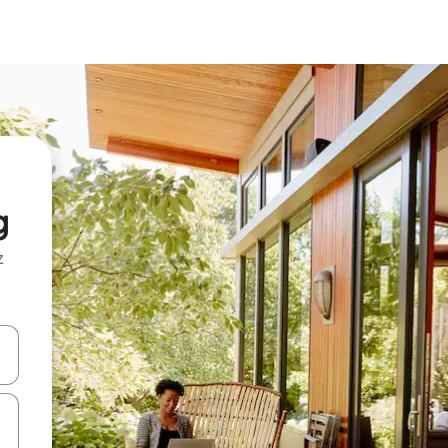
g
z
hes vers le haut et vers le bas pour les parcourir ou en appuyant et en fai