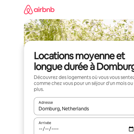
Aller
directement
au
contenu
Locations moyenne et
longue durée à Dombur
Découvrez des logements où vous vous sente
comme chez vous pour un séjour d'un mois ou
plus.
Adresse
Lorsque les résultats s'affichent, utilisez les flèc
Arrivée