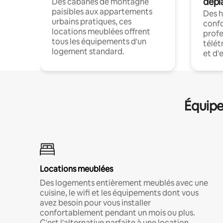
dépl
Des cabanes de montagne
paisibles aux appartements
Des 
urbains pratiques, ces
confo
locations meublées offrent
profe
tous les équipements d'un
télét
logement standard.
et d'
Équipe
Locations meublées
Des logements entièrement meublés avec une
cuisine, le wifi et les équipements dont vous
avez besoin pour vous installer
confortablement pendant un mois ou plus.
C'est l'alternative parfaite à une location