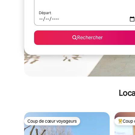
Départ
Rechercher
Loca
Coup de cœur voyageurs
Coup 
Coup de cœur voyageurs
Coups de