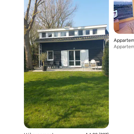
Appartem
Apparteme
mer - Em