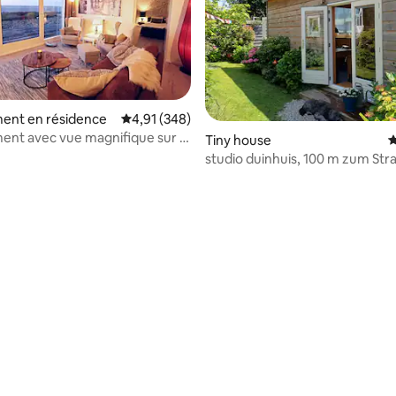
ent en résidence
Évaluation moyenne sur la base de 348 commen
4,91 (348)
nt avec vue magnifique sur la
Tiny house
É
placement unique
studio duinhuis, 100 m zum Str