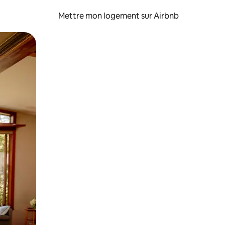
Mettre mon logement sur Airbnb
sant glisser.