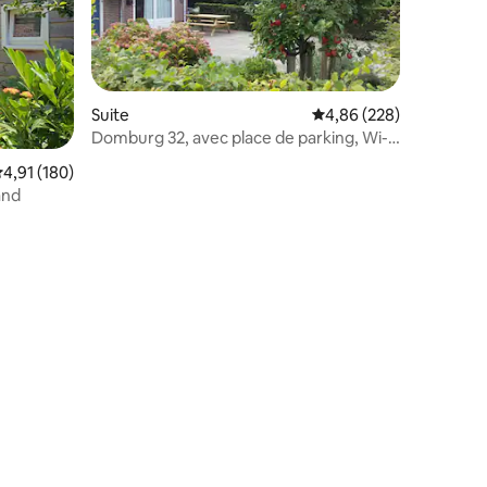
Suite
Évaluation moyenne sur
4,86 (228)
Domburg 32, avec place de parking, Wi-Fi
taires : 4,91 sur 5
et cabine de plage
valuation moyenne sur la base de 180 commentaires : 4,91 sur 5
4,91 (180)
and