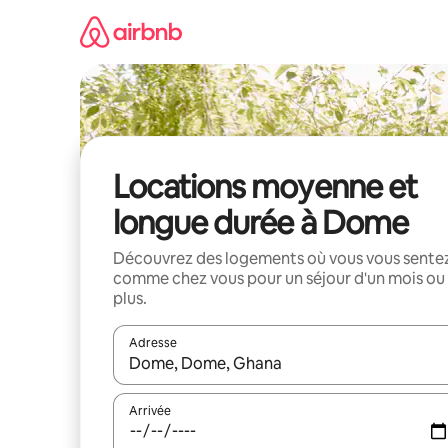
Aller
directement
au
contenu
Locations moyenne et
longue durée à Dome
Découvrez des logements où vous vous sente
comme chez vous pour un séjour d'un mois ou
plus.
Adresse
Lorsque les résultats s'affichent, utilisez les flèc
Arrivée