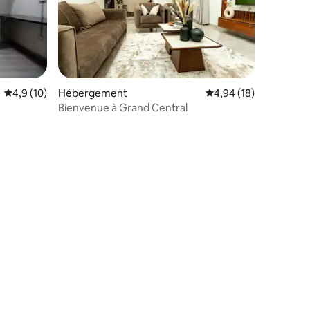
Évaluation moyenne sur la base de 10 commentaires : 4,9 sur 5
4,9 (10)
Hébergement
Évaluation moyenne su
4,94 (18)
Bienvenue à Grand Central