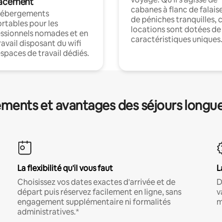
acement
cabanes à flanc de falais
hébergements
de péniches tranquilles, 
rtables pour les
locations sont dotées de
ssionnels nomades et en
caractéristiques uniques
ravail disposant du wifi
espaces de travail dédiés.
ments et avantages des séjours longu
La flexibilité qu'il vous faut
L
Choisissez vos dates exactes d'arrivée et de
D
départ puis réservez facilement en ligne, sans
v
engagement supplémentaire ni formalités
m
administratives.*