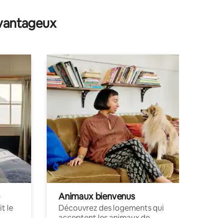
mmentaires : 5 sur 5
avantageux
Animaux bienvenus
t le
Découvrez des logements qui
acceptent les animaux de