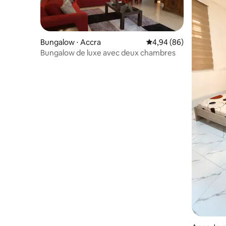
Bungalow ⋅ Accra
Évaluation moyenne sur
4,94 (86)
Bungalow de luxe avec deux chambres