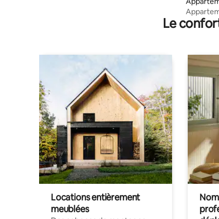
Appartem
Appartem
Le confor
et confor
Locations entièrement
Noma
meublées
prof