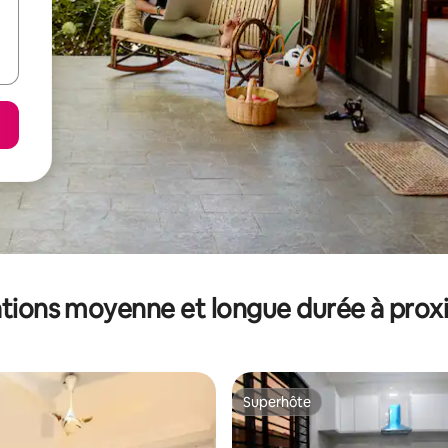
tions moyenne et longue durée à prox
Superhôte
Superhôte