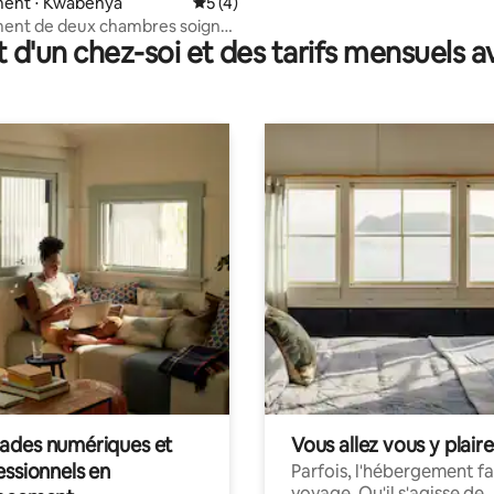
ent ⋅ Kwabenya
Évaluation moyenne sur la base de 4 co
5 (4)
ent de deux chambres soigné
t d'un chez-soi et des tarifs mensuels 
table à Accra
des numériques et
Vous allez vous y plaire
essionnels en
Parfois, l'hébergement fai
voyage. Qu'il s'agisse de