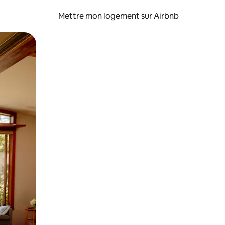
Mettre mon logement sur Airbnb
sant glisser.