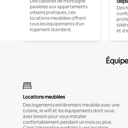
dépl
Des cabanes de montagne
paisibles aux appartements
Des 
urbains pratiques, ces
confo
locations meublées offrent
profe
tous les équipements d'un
télét
logement standard.
et d'
Équipe
Locations meublées
Des logements entièrement meublés avec une
cuisine, le wifi et les équipements dont vous
avez besoin pour vous installer
confortablement pendant un mois ou plus.
C'est l'alternative parfaite à une location