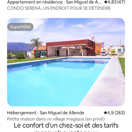
Appartement en résidence ⋅ San Miguel de All
Évaluation mo
4,83 (47)
ende
CONDO SERENA, UN ENDROIT POUR SE DÉTENDRE
Superhôte
Superhôte
Hébergement ⋅ San Miguel de Allende
Évaluation mo
4,9 (263)
Petite maison dans un village magique (en privé)
Le confort d'un chez-soi et des tarifs