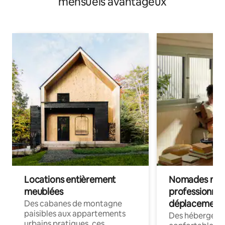
mensuels avantageux
Locations entièrement
Nomades num
meublées
professionnel
déplacement
Des cabanes de montagne
paisibles aux appartements
Des hébergem
urbains pratiques, ces