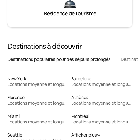
Résidence de tourisme
Destinations à découvrir
Destinations populaires pour des séjours prolongés
Destinati
New York
Barcelone
Locations moyenne et longue durée
Locations moyenne et longue durée
Florence
Athènes
Locations moyenne et longue durée
Locations moyenne et longue durée
Miami
Montréal
Locations moyenne et longue durée
Locations moyenne et longue durée
Seattle
Afficher plus