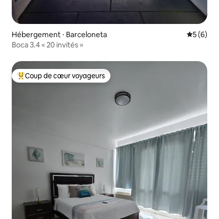
Hébergement ⋅ Barceloneta
Évaluatio
5 (6)
Boca 3.4 « 20 invités »
Coup de cœur voyageurs
Coups de cœur voyageurs les plus appréciés