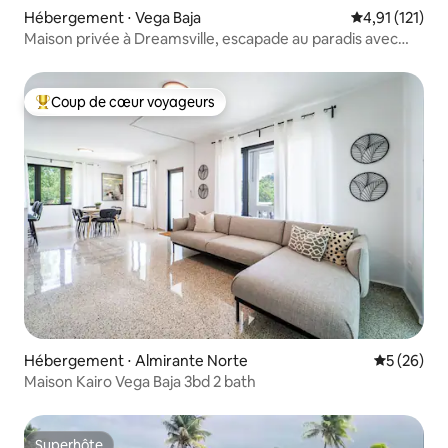
Hébergement ⋅ Vega Baja
Évaluation mo
4,91 (121)
Maison privée à Dreamsville, escapade au paradis avec
piscine
Coup de cœur voyageurs
Coups de cœur voyageurs les plus appréciés
Hébergement ⋅ Almirante Norte
Évaluation
5 (26)
Maison Kairo Vega Baja 3bd 2 bath
Superhôte