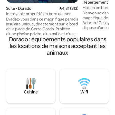
Hébergement ⋅ P
vo
Maison en bord de
Suite ⋅ Dorado
Évaluation moyenne sur la base 
4,81 (213)
débordement cha
Bienvenue dans un
Incroyable propriété en bord de mer,
magnifique de la c
une oasis pour les couples
Évadez-vous dans ce magnifique paradis
Adorno ! Ce joyau
insulaire unique, directement sur le bord
dispose d'une pisc
de la plage de Cerro Gordo. Profitez
débordement et d
d'une piscine privée, d'un patio et d'une
sur la mer des Car
Dorado : équipements populaires dans
vue sur l'océan depuis le confort de
ville balnéaire ani
notre terrasse en bord de mer. Salle de
les locations de maisons acceptant les
Vega Baja, la ville
bain privée pour personnes à mobilité
animaux
vous êtes à quelqu
réduite, réfrigérateur-congélateur, four
Puerto Nuevo, l'un
à micro-ondes, friteuse à air chaud et
plages de Porto Ric
cafetière inclus. À moins de 5 minutes à
Réservez en toute
pied de la magnifique plage de Cerro
consultez les com
Gordo, des restaurants et des bars
d'autres voyageurs
locaux. Plongée avec masque et tuba,
Casa Adorno. Vou
surf et zone de baignade juste devant la
nous retrouver sur
porte de notre jardin ! (Selon la saison et
@ILOVESOBE !
Cuisine
Wifi
les conditions climatiques)