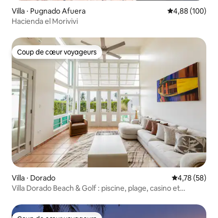
Villa ⋅ Pugnado Afuera
Évaluation moy
4,88 (100)
Hacienda el Morivivi
Coup de cœur voyageurs
Coup de cœur voyageurs
Villa ⋅ Dorado
Évaluation mo
4,78 (58)
Villa Dorado Beach & Golf : piscine, plage, casino et
divertissement