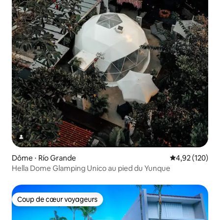
Dôme ⋅ Río Grande
Évaluation moy
4,92 (120)
Hella Dome Glamping Unico au pied du Yunque
Coup de cœur voyageurs
Coup de cœur voyageurs