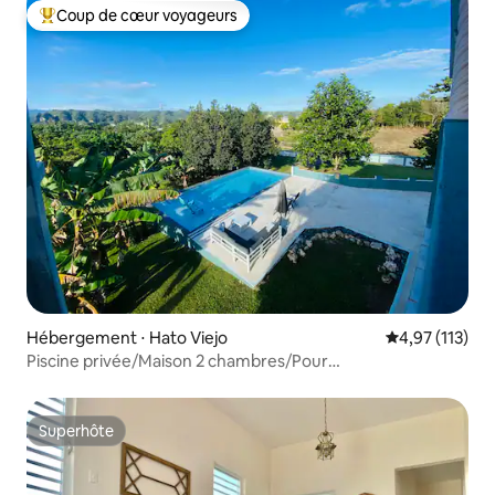
Coup de cœur voyageurs
Coups de cœur voyageurs les plus appréciés
Hébergement ⋅ Hato Viejo
Évaluation moy
4,97 (113)
Piscine privée/Maison 2 chambres/Pour
6 personnes/Barbecue/Table de billard
Superhôte
Superhôte