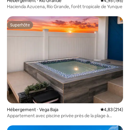
Hébergement ⋅ Río Grande
Évaluation moy
4,95 (195)
Hacienda Azucena, Río Grande, forêt tropicale de Yunque
Superhôte
Superhôte
Hébergement ⋅ Vega Baja
Évaluation moy
4,83 (214)
Appartement avec piscine privée près de la plage à
Vega Baja