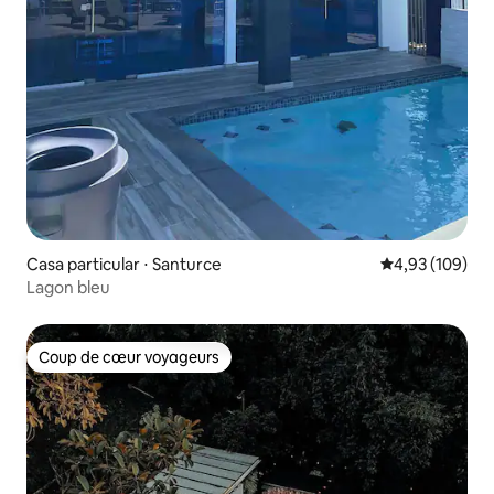
Casa particular ⋅ Santurce
Évaluation moy
4,93 (109)
Lagon bleu
Coup de cœur voyageurs
Coup de cœur voyageurs