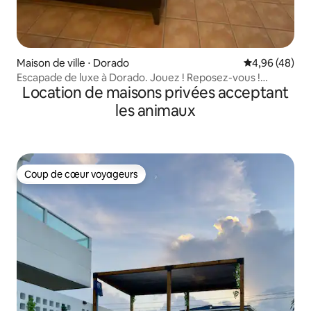
Maison de ville ⋅ Dorado
Évaluation mo
4,96 (48)
Escapade de luxe à Dorado. Jouez ! Reposez-vous !
Location de maisons privées acceptant
Détendez-vous !
les animaux
Coup de cœur voyageurs
Coup de cœur voyageurs