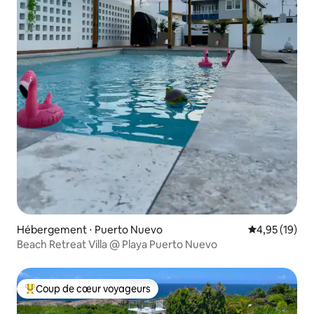
Hébergement ⋅ Puerto Nuevo
Évaluation mo
4,95 (19)
Beach Retreat Villa @ Playa Puerto Nuevo
Coup de cœur voyageurs
Coups de cœur voyageurs les plus appréciés