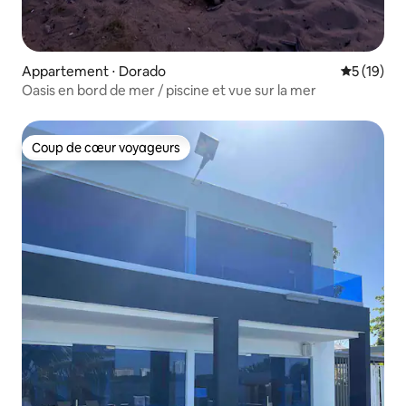
Appartement ⋅ Dorado
Évaluation
5 (19)
Oasis en bord de mer / piscine et vue sur la mer
Coup de cœur voyageurs
Coup de cœur voyageurs