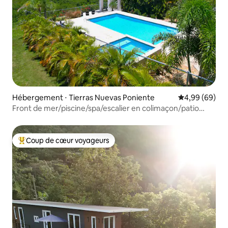
Hébergement ⋅ Tierras Nuevas Poniente
Évaluation mo
4,99 (69)
Front de mer/piscine/spa/escalier en colimaçon/patio
avec vue
Coup de cœur voyageurs
Coups de cœur voyageurs les plus appréciés