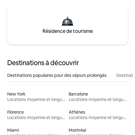
Résidence de tourisme
Destinations à découvrir
Destinations populaires pour des séjours prolongés
Destinati
New York
Barcelone
Locations moyenne et longue durée
Locations moyenne et longue durée
Florence
Athènes
Locations moyenne et longue durée
Locations moyenne et longue durée
Miami
Montréal