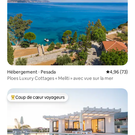
Hébergement ⋅ Pesada
Évaluation mo
4,96 (73)
Ploes Luxury Cottages « Meliti » avec vue sur la mer
Coup de cœur voyageurs
Coups de cœur voyageurs les plus appréciés