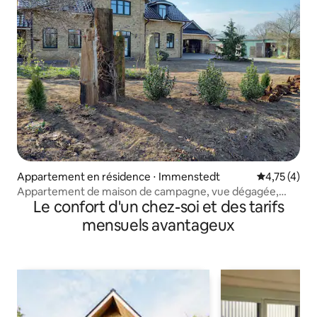
Appartement en résidence ⋅ Immenstedt
Évaluation m
4,75 (4)
Appartement de maison de campagne, vue dégagée,
Le confort d'un chez-soi et des tarifs
nature et proximité de la mer du Nord
mensuels avantageux