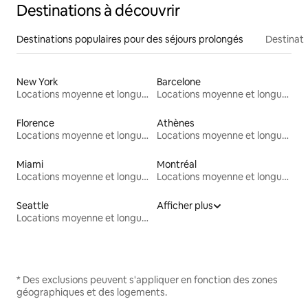
Destinations à découvrir
Destinations populaires pour des séjours prolongés
Destinati
New York
Barcelone
Locations moyenne et longue durée
Locations moyenne et longue durée
Florence
Athènes
Locations moyenne et longue durée
Locations moyenne et longue durée
Miami
Montréal
Locations moyenne et longue durée
Locations moyenne et longue durée
Seattle
Afficher plus
Locations moyenne et longue durée
* Des exclusions peuvent s'appliquer en fonction des zones
géographiques et des logements.