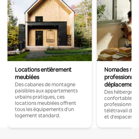
Locations entièrement
Nomades num
meublées
professionnel
déplacement
Des cabanes de montagne
paisibles aux appartements
Des hébergem
urbains pratiques, ces
confortables p
locations meublées offrent
professionnels
tous les équipements d'un
télétravail dis
logement standard.
et d'espaces de