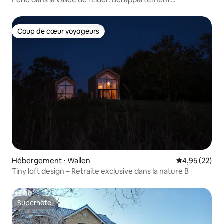
lumineux/balcon
Coup de cœur voyageurs
Coup de cœur voyageurs
Hébergement ⋅ Wallen
Évaluation mo
4,95 (22)
Tiny loft design – Retraite exclusive dans la nature B
Superhôte
Superhôte