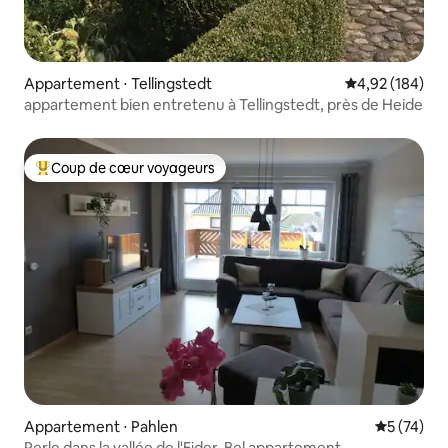
Appartement ⋅ Tellingstedt
Évaluation moy
4,92 (184)
appartement bien entretenu à Tellingstedt, près de Heide
Coup de cœur voyageurs
Coups de cœur voyageurs les plus appréciés
Appartement ⋅ Pahlen
Évaluation
5 (74)
Perle dans la vallée de l'Eider. Bel appartement