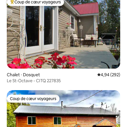
Coup de cœur voyageurs
Coups de cœur voyageurs les plus appréciés
Chalet ⋅ Dosquet
Évaluation moy
4,94 (292)
Le St-Octave - CITQ 227835
Coup de cœur voyageurs
Coup de cœur voyageurs