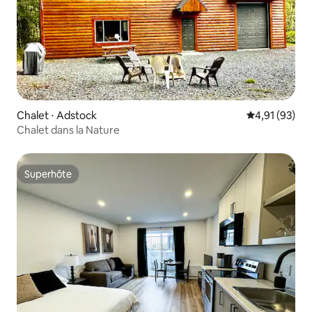
Chalet ⋅ Adstock
Évaluation mo
4,91 (93)
Chalet dans la Nature
Superhôte
Superhôte