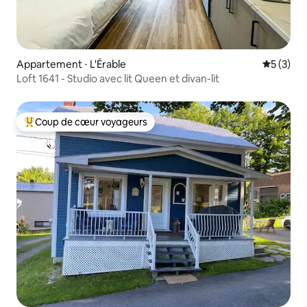
Appartement ⋅ L'Érable
Évaluatio
5 (3)
Loft 1641 - Studio avec lit Queen et divan-lit
Coup de cœur voyageurs
Coups de cœur voyageurs les plus appréciés