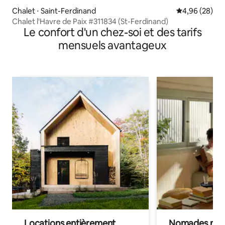
Chalet ⋅ Saint-Ferdinand
Évaluation mo
4,96 (28)
Chalet l'Havre de Paix #311834 (St-Ferdinand)
Le confort d'un chez-soi et des tarifs
mensuels avantageux
Locations entièrement
Nomades num