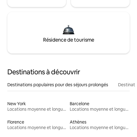
Résidence de tourisme
Destinations à découvrir
Destinations populaires pour des séjours prolongés
Destinati
New York
Barcelone
Locations moyenne et longue durée
Locations moyenne et longue durée
Florence
Athènes
Locations moyenne et longue durée
Locations moyenne et longue durée